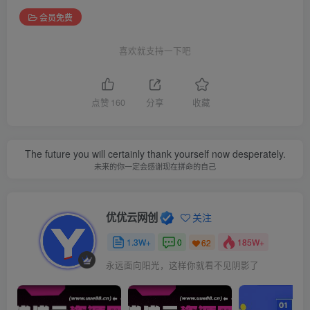
会员免费
喜欢就支持一下吧
点赞
160
分享
收藏
The future you will certainly thank yourself now desperately.
未来的你一定会感谢现在拼命的自己
优优云网创
关注
1.3W+
0
185W+
62
永远面向阳光，这样你就看不见阴影了