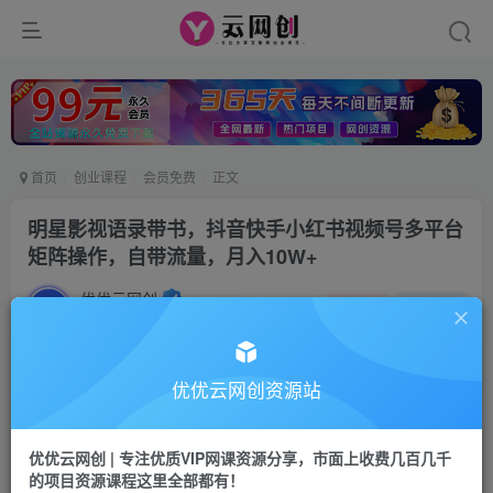
首页
创业课程
会员免费
正文
明星影视语录带书，抖音快手小红书视频号多平台
矩阵操作，自带流量，月入10W+
优优云网创
私信
关注
2年前发布
1360
160
付费阅读
优优云网创资源站
明星影视语录带书，抖音快手小红书视频号多平台矩阵操作，自带流量，月入10W+
此内容为付费阅读，请付费后查看
优优云网创 | 专注优质VIP网课资源分享，市面上收费几百几千
9.9
的项目资源课程这里全部都有！