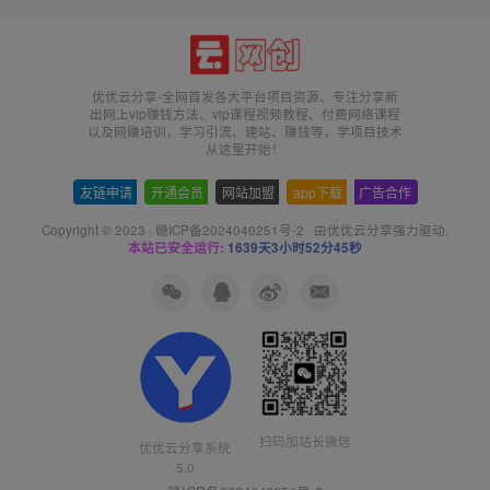
优优云分享-全网首发各大平台项目资源、专注分享新
出网上vip赚钱方法、vip课程视频教程、付费网络课程
以及网赚培训，学习引流、建站、赚钱等，学项目技术
从这里开始！
友链申请
-
开通会员
-
网站加盟
-
app下载
-
广告合作
Copyright © 2023 ·
赣ICP备2024040251号-2
· 由
优优云分享
强力驱动.
本站已安全运行:
1639天3小时52分46秒
扫码加站长微信
优优云分享系统
5.0