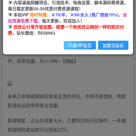
99
云币
云币
🔰 内容涵盖网赚项目、引流技术、电商运营、脚本源码等资源，
每日稳定更新20-30优质付费资源课程！
免费
会员
🔰 本站VIP
限时特惠，
￥79/年，￥99/永久 (推广佣金70%)，
全
站资源免费下载，
每天更新，欢迎加入！
立即购买
🔰
优优云分享开放加盟，搭建一个和优优云网创一样的知识付
费，
站长微信：R538963
您当前未登录！建议登陆后购买，可保存购买订单
开通VIP会员
加盟当站长
明星影视语录带书，抖音快手小红书视频号多平台矩阵操
作，自带流量，月入10W+【揭秘】
未来几年短视频依旧会是主流的存在，市场不会饱和，明星
影视永远自带热度与流量。
影视明星，占公共流量大头，只要你在执行在操作，一条爆
款视频的收益就可以轻松过万。