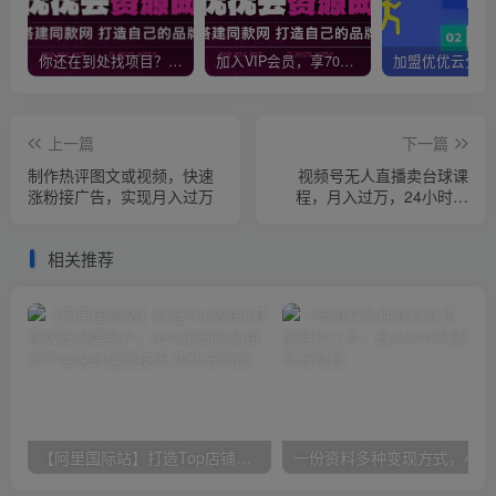
你还在到处找项目？还在当韭菜？我靠网创资源站一个月收入5万+，曾经我也是个失败者。
加入VIP会员，享70%的推广提成，免费学习多种网上创业课程，菜鸟秒变大神！
上一篇
下一篇
制作热评图文或视频，快速
视频号无人直播卖台球课
涨粉接广告，实现月入过万
程，月入过万，24小时挂
机，小白也可轻松操作
相关推荐
【阿里国际站】打造Top店铺&获得优质询盘客户，​95%的国际站讲师不会说的运营技巧
一份