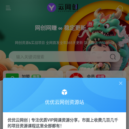
网创网赚 ∞ 稳定更新
网创资源&实战项目 全网首发全年365天更新 站长微信: R538963
输入关键词搜索
加盟
会员
推荐
分佣
搭建同款网站，自己当老板
会员70%分佣
挂机
会员
项目
抢先
优优云网创资源站
全自动项目点这里
免费下载全站资源
优优云网创 | 专注优质VIP网课资源分享，市面上收费几百几千
学员
APP下载
好评
GO
的项目资源课程这里全部都有！
学员好评如潮，模式成熟，一对一指导交付
站长V：R538963