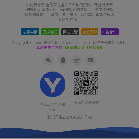
优优云分享-全网首发各大平台项目资源、专注分享新
出网上vip赚钱方法、vip课程视频教程、付费网络课程
以及网赚培训，学习引流、建站、赚钱等，学项目技术
从这里开始！
友链申请
-
开通会员
-
网站加盟
-
app下载
-
广告合作
Copyright © 2023 ·
赣ICP备2024040251号-2
· 由
优优云分享
强力驱动.
本站已安全运行:
1640天2小时39分29秒
扫码加站长微信
优优云分享系统
5.0
赣ICP备2024040251号-2