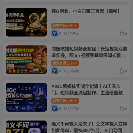
挂G副业，小白日賺三百起【揭秘】
付费资源
9.9
云币
19分钟前
0
萌娃吃播短视频全教程｜长短视频双赛
道实操，图文+视频零基础保姆式教
学，伙伴计划-收徒-商单等多种变现方
付费资源
9.9
云币
式
19分钟前
0
AIGC新媒体实战全能课｜AI工具入
门、短视频全流程制作、主流绘图软件
实操、数字人商业视频落地教程
付费资源
9.9
云币
19分钟前
0
通义千问输入法来了！让文字输入变得
如此简单，最快300字/分，AI自动润