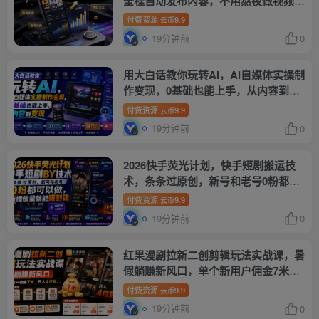
全程自动发布内容，不用熬夜做视频，
轻松日入500+【揭秘】
付费资源
9.9
云币
19分钟前
0
用大白话教你玩转AI，AI自媒体实操制
作变现，0基础也能上手，从内容到变
现
付费资源
9.9
云币
19分钟前
0
2026快手荧光计划，快手短剧搬运技
术，条条过原创，新号和老号0粉都可
以做，有播放量就能賺到钱
付费资源
9.9
云币
19分钟前
0
红果漫剧拉新二创剪辑玩法实战课，暑
假躺賺新风口，单个新用户佣金7米，
日入4位数(更新0808)
付费资源
9.9
云币
19分钟前
0