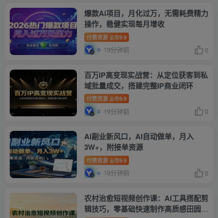
爆款Ai项目，月化过万，无需耗费精力
操作，稳健实现每月增收
付费资源
9.9
云币
19分钟前
0
百万IP高变现实战营：从定位获客到私
域批量成交，搭建完整IP商业闭环
付费资源
9.9
云币
19分钟前
0
AI副业新风口，AI自动做单，月入
3W+，附接单资源
付费资源
9.9
云币
19分钟前
0
农村治愈短视频创作课：AI工具搭配剪
辑技巧，零基础快速制作高质感田园治