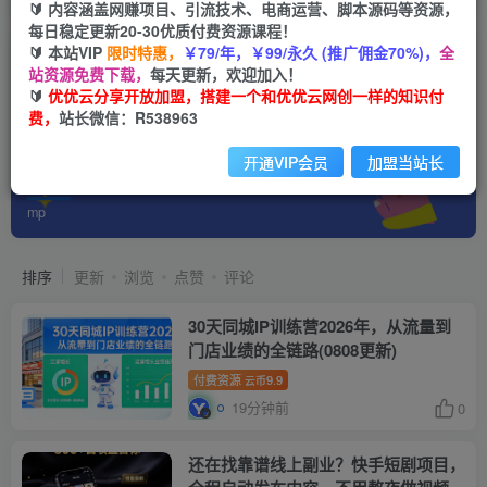
🔰 内容涵盖网赚项目、引流技术、电商运营、脚本源码等资源，
每日稳定更新20-30优质付费资源课程！
🔰 本站VIP
限时特惠，
￥79/年，￥99/永久 (推广佣金70%)，
全
站资源免费下载，
每天更新，欢迎加入！
🔰
优优云分享开放加盟，搭建一个和优优云网创一样的知识付
费，
站长微信：R538963
开通VIP会员
加盟当站长
会员免费
共12428篇
mp
排序
更新
浏览
点赞
评论
30天同城IP训练营2026年，从流量到
门店业绩的全链路(0808更新)
付费资源
9.9
云币
19分钟前
0
还在找靠谱线上副业？快手短剧项目，