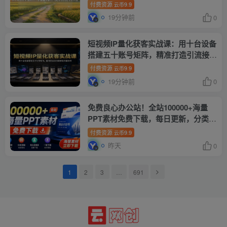
愈内容
付费资源
9.9
云币
19分钟前
0
短视频IP量化获客实战课：用十台设备
搭建五十账号矩阵，精准打造引流接单
型流量账号
付费资源
9.9
云币
19分钟前
0
免费良心办公站！全站100000+海量
PPT素材免费下载，每日更新，分类清
晰，免注册登录下载爱PPT网
付费资源
9.9
云币
昨天
0
1
2
3
…
691