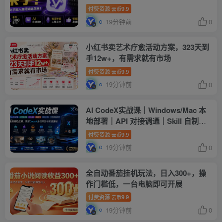
色，说话秒变工整文字
付费资源
9.9
云币
19分钟前
0
小红书卖艺术疗愈活动方案，323天到
手12w+，有需求就有市场
付费资源
9.9
云币
19分钟前
0
AI CodeX实战课｜Windows/Mac 本
地部署｜API 对接调通｜Skill 自制｜
漫剧剪辑｜网站 VR 项目｜AI项目落地
付费资源
9.9
云币
全教程
19分钟前
0
全自动番茄挂机玩法，日入300+，操
作门槛低，一台电脑即可开展
付费资源
9.9
云币
19分钟前
0