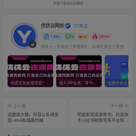
失败只是成长的课堂
优优云网创
关注
1.3W+
0
185W+
62
很多人一开始为了梦想而忙，后来忙得忘了梦想
你还在到处找项目？还在当韭菜？我靠网创资源站一个月收入5万+，曾经我也是个失败者。
加入VIP会员，享70%的推广提成，免费学习多种网上创业课程，菜鸟秒变大神！
上一篇
下一篇
流量放大器，抖音公私域变
明星影视语录带书，抖音快
现+soul私域轰炸器
手小红书视频号多平台矩阵
操作，自带流量，月入10W+