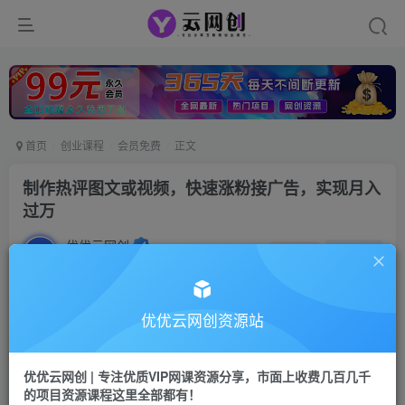
首页
创业课程
会员免费
正文
制作热评图文或视频，快速涨粉接广告，实现月入
过万
优优云网创
私信
关注
2年前发布
1009
144
付费阅读
优优云网创资源站
制作热评图文或视频，快速涨粉接广告，实现月入过万
此内容为付费阅读，请付费后查看
优优云网创 | 专注优质VIP网课资源分享，市面上收费几百几千
9.9
的项目资源课程这里全部都有！