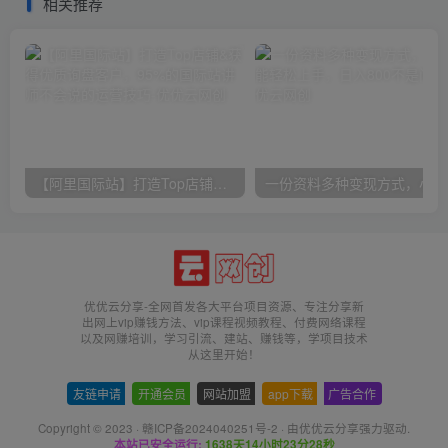
相关推荐
【阿里国际站】打造Top店铺&获得优质询盘客户，​95%的国际站讲师不会说的运营技巧
一份
优优云分享-全网首发各大平台项目资源、专注分享新
出网上vip赚钱方法、vip课程视频教程、付费网络课程
以及网赚培训，学习引流、建站、赚钱等，学项目技术
从这里开始！
友链申请
-
开通会员
-
网站加盟
-
app下载
-
广告合作
Copyright © 2023 ·
赣ICP备2024040251号-2
· 由
优优云分享
强力驱动.
本站已安全运行:
1638天14小时23分28秒