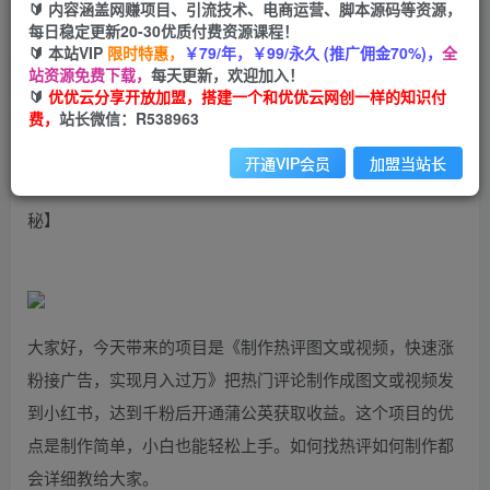
99
云币
云币
🔰 内容涵盖网赚项目、引流技术、电商运营、脚本源码等资源，
每日稳定更新20-30优质付费资源课程！
免费
会员
🔰 本站VIP
限时特惠，
￥79/年，￥99/永久 (推广佣金70%)，
全
站资源免费下载，
每天更新，欢迎加入！
立即购买
🔰
优优云分享开放加盟，搭建一个和优优云网创一样的知识付
费，
站长微信：R538963
您当前未登录！建议登陆后购买，可保存购买订单
开通VIP会员
加盟当站长
制作热评图文或视频，快速涨粉接广告，实现月入过万【揭
秘】
大家好，今天带来的项目是《制作热评图文或视频，快速涨
粉接广告，实现月入过万》把热门评论制作成图文或视频发
到小红书，达到千粉后开通蒲公英获取收益。这个项目的优
点是制作简单，小白也能轻松上手。如何找热评如何制作都
会详细教给大家。