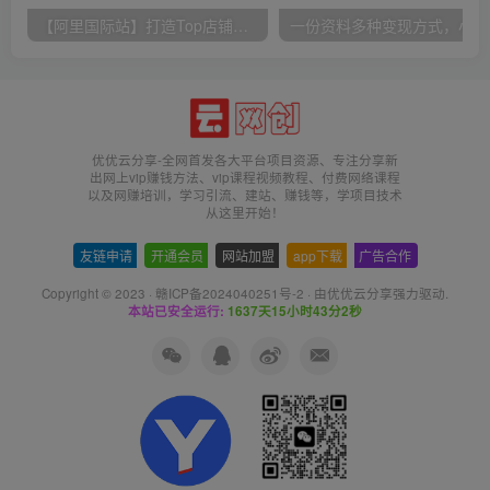
【阿里国际站】打造Top店铺&获得优质询盘客户，​95%的国际站讲师不会说的运营技巧
一份
优优云分享-全网首发各大平台项目资源、专注分享新
出网上vip赚钱方法、vip课程视频教程、付费网络课程
以及网赚培训，学习引流、建站、赚钱等，学项目技术
从这里开始！
友链申请
-
开通会员
-
网站加盟
-
app下载
-
广告合作
Copyright © 2023 ·
赣ICP备2024040251号-2
· 由
优优云分享
强力驱动.
本站已安全运行:
1637天15小时43分2秒