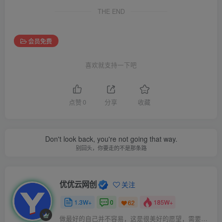
THE END
会员免费
喜欢就支持一下吧
点赞
0
分享
收藏
Don't look back, you're not going that way.
别回头，你要走的不是那条路
优优云网创
关注
1.3W+
0
185W+
62
做最好的自己并不容易，这是很美好的愿望，需要耐心、坚持和毅力