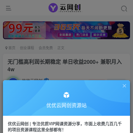
首页
创业课程
会员免费
正文
无门槛高利润长期稳定 单日收益2000+ 兼职月入
4w
优优云网创
私信
关注
2年前发布
3
0
付费资源
优优云网创资源站
无门槛高利润长期稳定 单日收益2000+ 兼职月入4w
此内容为付费资源，请付费后查看
优优云网创 | 专注优质VIP网课资源分享，市面上收费几百几千
9.9
限时特惠
的项目资源课程这里全部都有！