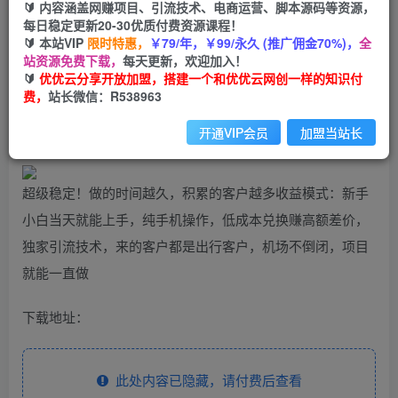
99
云币
云币
🔰 内容涵盖网赚项目、引流技术、电商运营、脚本源码等资源，
每日稳定更新20-30优质付费资源课程！
免费
会员
🔰 本站VIP
限时特惠，
￥79/年，￥99/永久 (推广佣金70%)，
全
站资源免费下载，
每天更新，欢迎加入！
立即购买
🔰
优优云分享开放加盟，搭建一个和优优云网创一样的知识付
费，
站长微信：R538963
您当前未登录！建议登陆后购买，可保存购买订单
开通VIP会员
加盟当站长
超级稳定！做的时间越久，积累的客户越多收益模式：新手
小白当天就能上手，纯手机操作，低成本兑换赚高额差价，
独家引流技术，来的客户都是出行客户，机场不倒闭，项目
就能一直做
下载地址：
此处内容已隐藏，请付费后查看