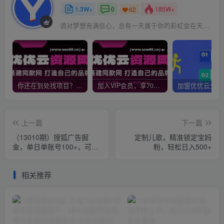
1.3W+
0
185W+
62
请对梦想充满信心，总有一天属于你的彩虹会在天空微笑
你还在到处找项目？还在当韭菜？我靠网创资源站一个月收入5万+，曾经我也是个失败者。
加入VIP会员，享70%的推广提成，免费学习多种网上创业课程，菜鸟秒变大神！
上一篇
下一篇
（13010期）搜狐广告掘
定制儿歌，精准锁定宝妈
金，单日单账号100+，可无
粉，轻松日入500+
限放大
相关推荐