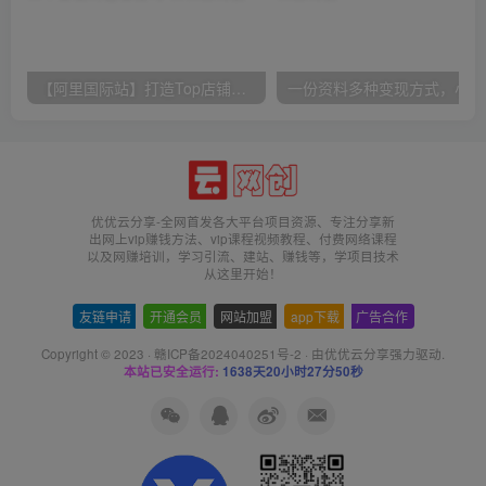
【阿里国际站】打造Top店铺&获得优质询盘客户，​95%的国际站讲师不会说的运营技巧
一份
优优云分享-全网首发各大平台项目资源、专注分享新
出网上vip赚钱方法、vip课程视频教程、付费网络课程
以及网赚培训，学习引流、建站、赚钱等，学项目技术
从这里开始！
友链申请
-
开通会员
-
网站加盟
-
app下载
-
广告合作
Copyright © 2023 ·
赣ICP备2024040251号-2
· 由
优优云分享
强力驱动.
本站已安全运行:
1638天20小时27分50秒