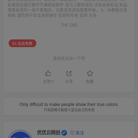
如遇到充值付费环节课程或软件 请马上删除退出 涉及自身权益/利益
需要投资的一律不要相信，访客发现请向客服举报。 6、本教程仅供
揭秘 请勿用于非法违规操作 否则和作者 官网 无关
THE END
会员免费
喜欢就支持一下吧
点赞
0
分享
收藏
Only difficult to make people show their true colors.
只有困难才能使人显出自己的本色
优优云网创
关注