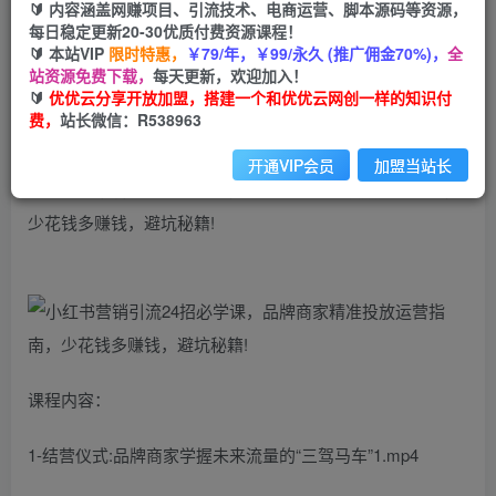
99
云币
云币
🔰 内容涵盖网赚项目、引流技术、电商运营、脚本源码等资源，
每日稳定更新20-30优质付费资源课程！
免费
会员
🔰 本站VIP
限时特惠，
￥79/年，￥99/永久 (推广佣金70%)，
全
站资源免费下载，
每天更新，欢迎加入！
立即购买
🔰
优优云分享开放加盟，搭建一个和优优云网创一样的知识付
费，
站长微信：R538963
您当前未登录！建议登陆后购买，可保存购买订单
开通VIP会员
加盟当站长
小红书营销引流24招必学课，品牌商家精准投放运营指南，
少花钱多赚钱，避坑秘籍!
课程内容：
1-结营仪式:品牌商家学握未来流量的“三驾马车”1.mp4