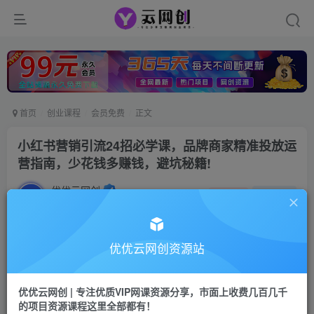
首页
创业课程
会员免费
正文
小红书营销引流24招必学课，品牌商家精准投放运
营指南，少花钱多赚钱，避坑秘籍!
优优云网创
私信
关注
2年前发布
6
0
付费资源
优优云网创资源站
小红书营销引流24招必学课，品牌商家精准投放运营指南，少花钱多赚钱，避坑秘籍!
此内容为付费资源，请付费后查看
优优云网创 | 专注优质VIP网课资源分享，市面上收费几百几千
9.9
限时特惠
的项目资源课程这里全部都有！