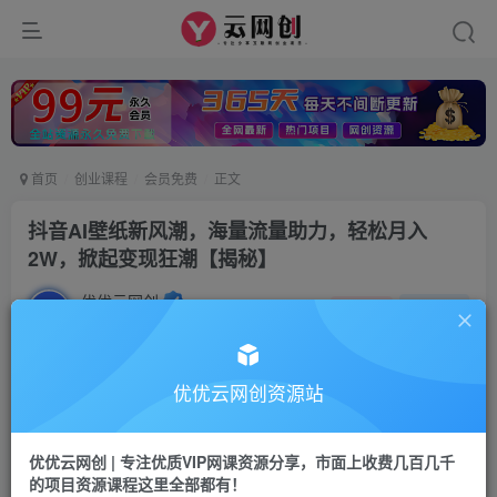
首页
创业课程
会员免费
正文
抖音AI壁纸新风潮，海量流量助力，轻松月入
2W，掀起变现狂潮【揭秘】
优优云网创
私信
关注
2年前发布
12
0
付费资源
优优云网创资源站
抖音AI壁纸新风潮，海量流量助力，轻松月入2W，掀起变现狂潮【揭秘】
此内容为付费资源，请付费后查看
优优云网创 | 专注优质VIP网课资源分享，市面上收费几百几千
9.9
限时特惠
的项目资源课程这里全部都有！