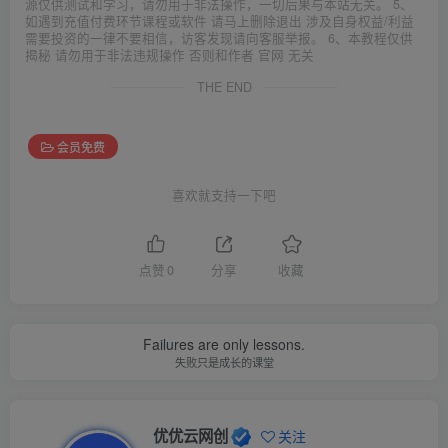
源仅供测试和学习，请勿用于非法操作，一切后果与本站无关。 5、
如遇到充值付费环节课程或软件 请马上删除退出 涉及自身权益/利益
需要投资的一律不要相信，访客发现请向客服举报。 6、本教程仅供
揭秘 请勿用于非法违规操作 否则和作者 官网 无关
THE END
会员免费
喜欢就支持一下吧
点赞
0
分享
收藏
Failures are only lessons.
失败只是成长的课堂
优优云网创
关注