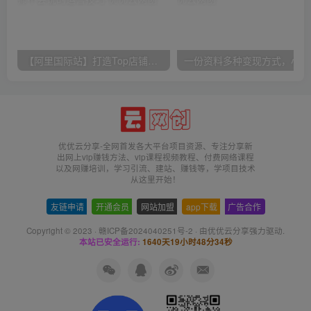
【阿里国际站】打造Top店铺&获得优质询盘客户，​95%的国际站讲师不会说的运营技巧
一份
优优云分享-全网首发各大平台项目资源、专注分享新
出网上vip赚钱方法、vip课程视频教程、付费网络课程
以及网赚培训，学习引流、建站、赚钱等，学项目技术
从这里开始！
友链申请
-
开通会员
-
网站加盟
-
app下载
-
广告合作
Copyright © 2023 ·
赣ICP备2024040251号-2
· 由
优优云分享
强力驱动.
本站已安全运行:
1640天19小时48分34秒