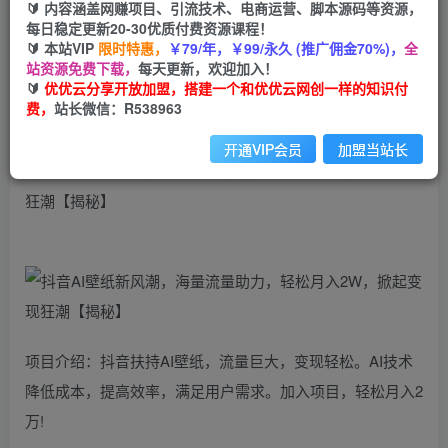
99
云币
云币
🔰 内容涵盖网赚项目、引流技术、电商运营、脚本源码等资源，
每日稳定更新20-30优质付费资源课程！
免费
会员
🔰 本站VIP
限时特惠，
￥79/年，￥99/永久 (推广佣金70%)，
全
站资源免费下载，
每天更新，欢迎加入！
立即购买
🔰
优优云分享开放加盟，搭建一个和优优云网创一样的知识付
费，
站长微信：R538963
您当前未登录！建议登陆后购买，可保存购买订单
开通VIP会员
加盟当站长
抖音AI壁纸新风潮，海量流量助力，轻松月入2W，掀起变现
狂潮【揭秘】
项目介绍：抖音扶持AI壁纸，流量巨大，变现轻松。AI技术
降低成本，提高效率，满足用户需求。加入项目，轻松月入2
万!