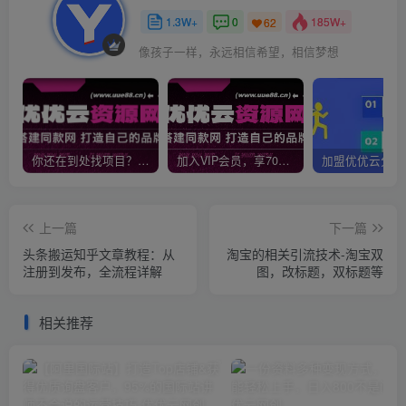
1.3W+
0
185W+
62
像孩子一样，永远相信希望，相信梦想
你还在到处找项目？还在当韭菜？我靠网创资源站一个月收入5万+，曾经我也是个失败者。
加入VIP会员，享70%的推广提成，免费学习多种网上创业课程，菜鸟秒变大神！
上一篇
下一篇
头条搬运知乎文章教程：从
淘宝的相关引流技术-淘宝双
注册到发布，全流程详解
图，改标题，双标题等
相关推荐