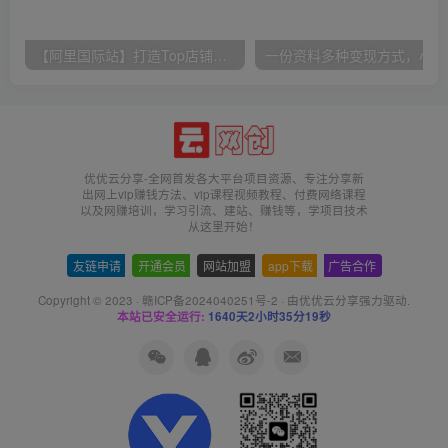
【阿里国际站】打造Top店铺&获得优质询盘客户，​95%的国际站讲师不会说的运营技巧
一份
优优云分享-全网首发各大平台项目资源、专注分享新
出网上vip赚钱方法、vip课程视频教程、付费网络课程
以及网赚培训，学习引流、建站、赚钱等，学项目技术
从这里开始！
友链申请
-
开通会员
-
网站加盟
-
app下载
-
广告合作
Copyright © 2023 ·
赣ICP备2024040251号-2
· 由
优优云分享
强力驱动.
本站已安全运行:
1640天2小时35分19秒