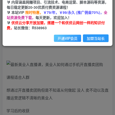
99
云币
云币
🔰 内容涵盖网赚项目、引流技术、电商运营、脚本源码等资源，
每日稳定更新20-30优质付费资源课程！
免费
会员
🔰 本站VIP
限时特惠，
￥79/年，￥99/永久 (推广佣金70%)，
全
站资源免费下载，
每天更新，欢迎加入！
立即购买
🔰
优优云分享开放加盟，搭建一个和优优云网创一样的知识付
费，
站长微信：R538963
您当前未登录！建议登陆后购买，可保存购买订单
开通VIP会员
加盟当站长
最新美业人直播课，美业人如何通过手机开直播卖团购
课程适合人群
想通过开直播卖团购但是不知道从何做起 没人 卖不动以及直
播运营逻辑不清晰的美业人
学习后的收获