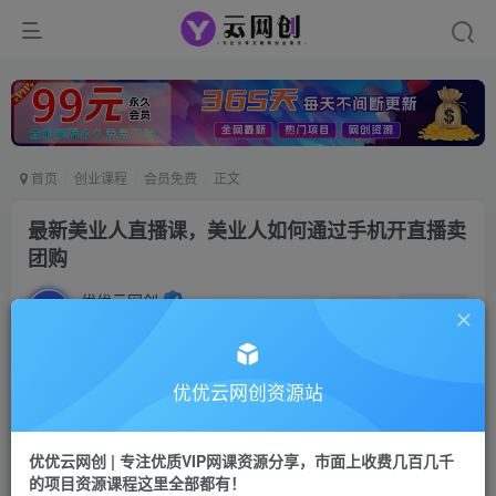
首页
创业课程
会员免费
正文
最新美业人直播课，美业人如何通过手机开直播卖
团购
优优云网创
私信
关注
2年前发布
12
0
付费资源
优优云网创资源站
最新美业人直播课，美业人如何通过手机开直播卖团购
此内容为付费资源，请付费后查看
优优云网创 | 专注优质VIP网课资源分享，市面上收费几百几千
9.9
限时特惠
的项目资源课程这里全部都有！