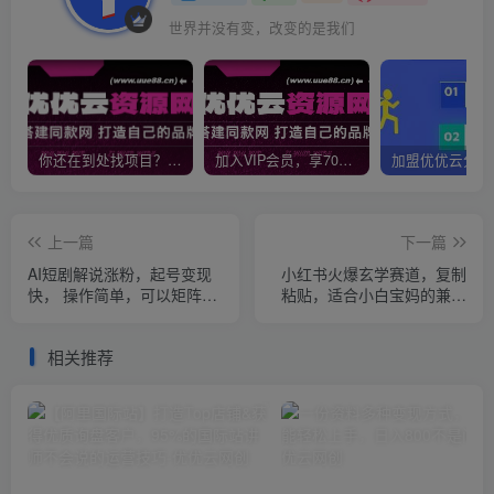
世界并没有变，改变的是我们
你还在到处找项目？还在当韭菜？我靠网创资源站一个月收入5万+，曾经我也是个失败者。
加入VIP会员，享70%的推广提成，免费学习多种网上创业课程，菜鸟秒变大神！
上一篇
下一篇
AI短剧解说涨粉，起号变现
小红书火爆玄学赛道，复制
快， 操作简单，可以矩阵操
粘贴，适合小白宝妈的兼职
作【揭秘】
副业，每天只需1-2小时【揭
秘】
相关推荐