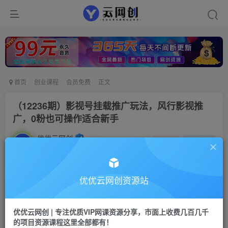
首页
创业课程
会员免费
正文
（12236期）影视号挂载推广玩法，风行影视推
广，0粉也可操作适合新手
优优云网创
私信
关注
2年前发布
5
0
付费资源
优优云网创资源站
（12236期）影视号挂载推广玩法，风行影视推广，0粉也可操作适合新手
此内容为付费资源，请付费后查看
优优云网创 | 专注优质VIP网课资源分享，市面上收费几百几千
9.9
限时特惠
的项目资源课程这里全部都有！