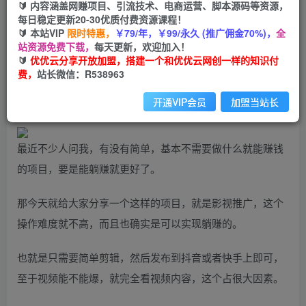
99
云币
云币
🔰 内容涵盖网赚项目、引流技术、电商运营、脚本源码等资源，
每日稳定更新20-30优质付费资源课程！
免费
会员
🔰 本站VIP
限时特惠，
￥79/年，￥99/永久 (推广佣金70%)，
全
站资源免费下载，
每天更新，欢迎加入！
立即购买
🔰
优优云分享开放加盟，搭建一个和优优云网创一样的知识付
费，
站长微信：R538963
您当前未登录！建议登陆后购买，可保存购买订单
开通VIP会员
加盟当站长
最近不少人问我，有没有简单，基本不需要做什么就能赚钱
的项目，要是能躺赚就更好了。
那今天就给大家分享一个这样的项目，就是影视推广，这个
操作难度就不高，而且也确实是可以实现躺赚的。
也就是只需要简单剪辑，然后发布到抖音或者快手上即可，
至于视频能不能爆，就完全看视频内容，这个占很大因素。