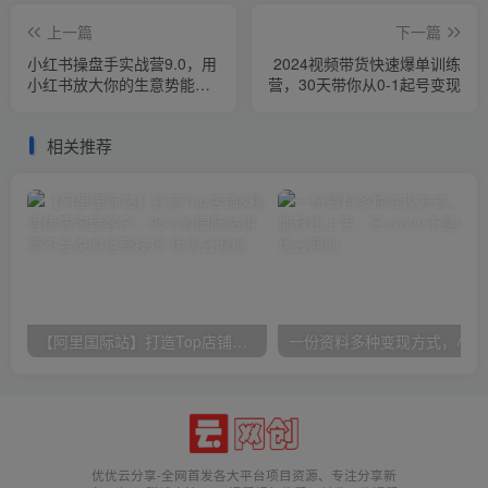
上一篇
下一篇
小红书操盘手实战营9.0，用
2024视频带货快速爆单训练
小红书放大你的生意势能，
营，30天带你从0-1起号变现
赋能少数人成为优秀操盘手
相关推荐
【阿里国际站】打造Top店铺&获得优质询盘客户，​95%的国际站讲师不会说的运营技巧
一份
优优云分享-全网首发各大平台项目资源、专注分享新