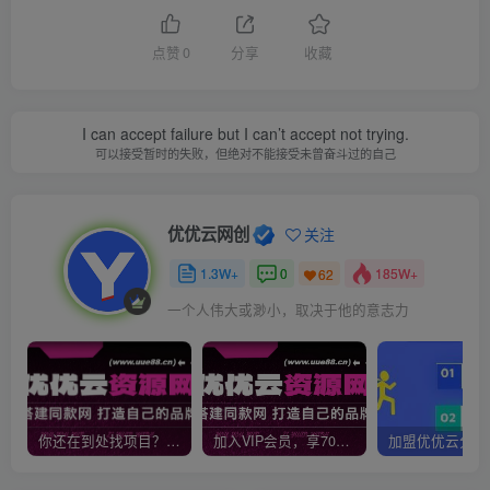
点赞
0
分享
收藏
I can accept failure but I can’t accept not trying.
可以接受暂时的失败，但绝对不能接受未曾奋斗过的自己
优优云网创
关注
1.3W+
0
185W+
62
一个人伟大或渺小，取决于他的意志力
你还在到处找项目？还在当韭菜？我靠网创资源站一个月收入5万+，曾经我也是个失败者。
加入VIP会员，享70%的推广提成，免费学习多种网上创业课程，菜鸟秒变大神！