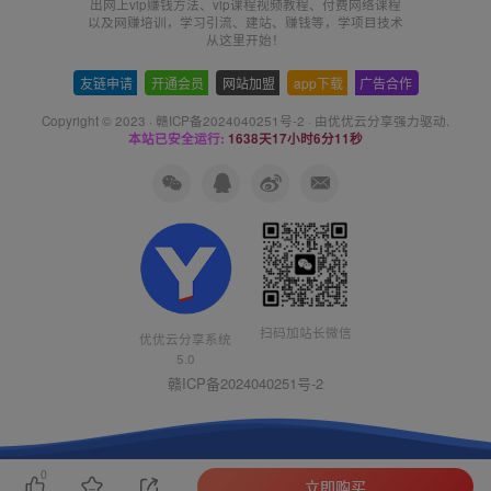
出网上vip赚钱方法、vip课程视频教程、付费网络课程
以及网赚培训，学习引流、建站、赚钱等，学项目技术
从这里开始！
友链申请
-
开通会员
-
网站加盟
-
app下载
-
广告合作
Copyright © 2023 ·
赣ICP备2024040251号-2
· 由
优优云分享
强力驱动.
本站已安全运行:
1638天17小时6分11秒
扫码加站长微信
优优云分享系统
5.0
赣ICP备2024040251号-2
0
立即购买