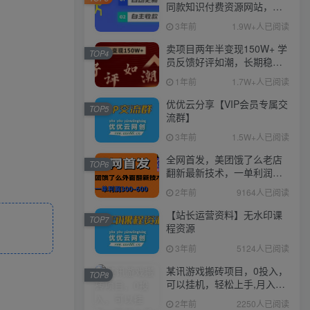
同款知识付费资源网站，实
现长期稳定被动收入~
3年前
1.9W+人已阅读
卖项目两年半变现150W+ 学
TOP4
员反馈好评如潮，长期稳定
变现，可以一直干到老！
1年前
1.7W+人已阅读
优优云分享【VIP会员专属交
TOP5
流群】
3年前
1.5W+人已阅读
全网首发，美团饿了么老店
TOP6
翻新最新技术，一单利润
300-600
2年前
9164人已阅读
【站长运营资料】无水印课
TOP7
程资源
3年前
5124人已阅读
某讯游戏搬砖项目，0投入，
TOP8
可以挂机，轻松上手,月入
3000+上不封顶
2年前
2250人已阅读