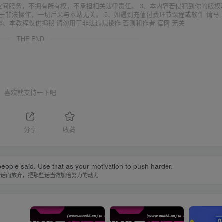
空间服务，不拥有所有权，不承担相关法律责任。 3、本内容若侵犯到你的版权
于非法操作，一切后果与本站无关。 5、如遇到充值付费环节课程或软件 请马
6、本教程仅供揭秘 请勿用于非法违规操作 否则和作者 官网 无关
THE END
喜欢就支持一下吧
分享
收藏
people said. Use that as your motivation to push harder.
的话而放弃，把那些话当做加倍努力的动力