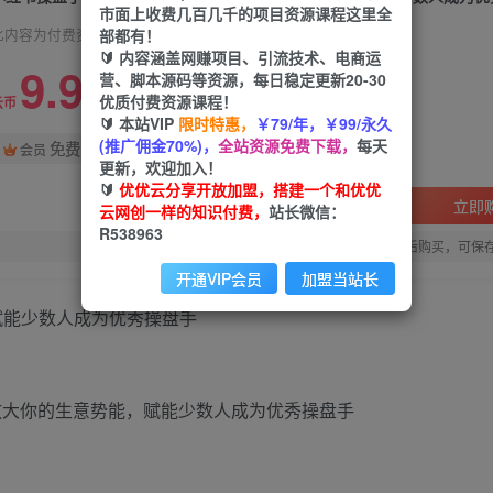
市面上收费几百几千的项目资源课程这里全
部都有！
此内容为付费资源，请付费后查看
🔰 内容涵盖网赚项目、引流技术、电商运
9.9
营、脚本源码等资源，每日稳定更新20-30
限时特惠
优质付费资源课程！
99
云币
云币
🔰 本站VIP
限时特惠，
￥79/年，￥99/永久
(推广佣金70%)，
全站资源免费下载，
每天
免费
会员
更新，欢迎加入！
🔰
优优云分享开放加盟，搭建一个和优优
立即
云网创一样的知识付费，
站长微信：
R538963
您当前未登录！建议登陆后购买，可保
开通VIP会员
加盟当站长
赋能少数人成为优秀操盘手