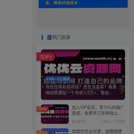
热门资源
TOP1
5.3W+人已阅读
你还在到处找项目？还在当韭菜？我靠
网创资源站一个月收入5万+，曾经...
加入VIP会员，享70%的推广
TOP2
提成，免费学习多种网上创
业课程，菜鸟秒变大神！
3年前
2.2W+人已阅读
加盟优优云分享，加盟搭建
TOP3