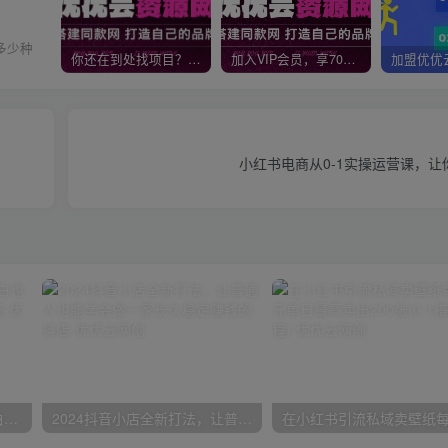
多少种
你还在到处找项目？还在当韭菜？我靠网创资源站一个月收入5万+，曾经我也是个失败者。
加入VIP会员，享70%的推广提成，免费学习多种网上创业课程，菜鸟秒变大神！
小红书电商从0-1实操运营课，
一份资料多种变现方式，小白也能轻松上手，日入800不是问题
2024抖音小店全新打法，让普通人也能学会做一家长久稳定赚钱的抖店