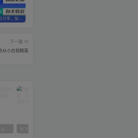
加盟优优云分享，加盟搭建同款知识付费资源网站，实现长期稳定被动收入~
卖项目两年半变现150W+ 学员反馈好评如潮，长期稳定变现，可以一直干到老！
优优云分享【VIP会员专属交流群】
下一篇
让你从小白到精英
在小红书引流私域卖壁纸每张29元单日最高卖出200张(0-1搭建教程)
数字人操作员，数字人直播搭建、多路开播、选品技巧，0-1开播流程