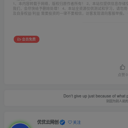
1、本内容转载于网络，版权归原作者所有！ 2、本站仅提供信息存储
我们，会尽快给予删除处理！ 4、本站全资源仅供测试和学习，请勿用
及自身权益/利益 需要投资的一律不要相信，访客发现请向客服举报。 
会员免费
点赞
0
Don't give up just because of what 
别因为别人说
优优云网创
关注