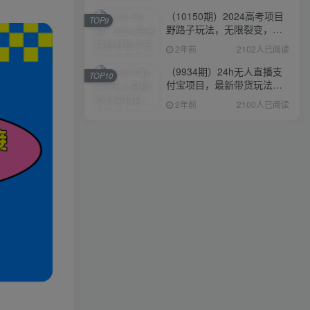
（10150期）2024高考项目
TOP9
野路子玩法，无限裂变，最
高一天1W＋！
2年前
2102人已阅读
（9934期）24h无人直播支
TOP10
付宝项目，最新带货玩法，
纯躺赚实测日入500+
2年前
2100人已阅读