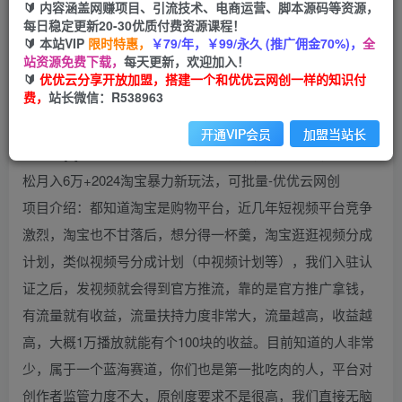
99
云币
云币
🔰 内容涵盖网赚项目、引流技术、电商运营、脚本源码等资源，
每日稳定更新20-30优质付费资源课程！
免费
会员
🔰 本站VIP
限时特惠，
￥79/年，￥99/永久 (推广佣金70%)，
全
站资源免费下载，
每天更新，欢迎加入！
立即购买
🔰
优优云分享开放加盟，搭建一个和优优云网创一样的知识付
费，
站长微信：R538963
您当前未登录！建议登陆后购买，可保存购买订单
开通VIP会员
加盟当站长
项目介绍：都知道淘宝是购物平台，近几年短视频平台竞争
激烈，淘宝也不甘落后，想分得一杯羹，淘宝逛逛视频分成
计划，类似视频号分成计划（中视频计划等），我们入驻认
证之后，发视频就会得到官方推流，靠的是官方推广拿钱，
有流量就有收益，流量扶持力度非常大，流量越高，收益越
高，大概1万播放就能有个100块的收益。目前知道的人非常
少，属于一个蓝海赛道，你们也是第一批吃肉的人，平台对
创作者监管力度不大，原创度要求不是很高，我们直接无脑