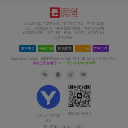
优优云分享-全网首发各大平台项目资源、专注分享新
出网上vip赚钱方法、vip课程视频教程、付费网络课程
以及网赚培训，学习引流、建站、赚钱等，学项目技术
从这里开始！
友链申请
-
开通会员
-
网站加盟
-
app下载
-
广告合作
Copyright © 2023 ·
赣ICP备2024040251号-2
· 由
优优云分享
强力驱动.
本站已安全运行:
1639天17小时41分14秒
扫码加站长微信
优优云分享系统
5.0
赣ICP备2024040251号-2