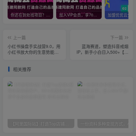
你还在到处找项目？还在当韭菜？我靠网创资源站一个月收入5万+，曾经我也是个失败者。
加入VIP会员，享70%的推广提成，免费学习多种网上创业课程，菜鸟秒变大神！
上一篇
下一篇
小红书操盘手实战营9.0，用
蓝海赛道，塑造抖音戒烟
小红书放大你的生意势能，
IP，新手小白日入500+【揭
赋能少数人成为优秀操盘手
秘】
相关推荐
【阿里国际站】打造Top店铺&获得优质询盘客户，​95%的国际站讲师不会说的运营技巧
一份