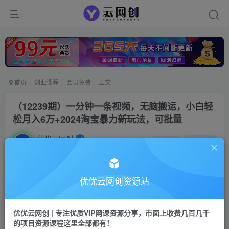
首页
创业课程
会员免费
正文
（12239期）一分钟一条视频，无脑搬运，小白轻
松月入6万+2024淘宝暴力新玩法，可批量
优优云网创
私信
关注
2年前发布
17
0
付费资源
优优云网创资源站
（12239期）一分钟一条视频，无脑搬运，小白轻松月入6万+2024淘宝暴力新玩法，可批量
此内容为付费资源，请付费后查看
优优云网创 | 专注优质VIP网课资源分享，市面上收费几百几千
9.9
限时特惠
的项目资源课程这里全部都有！