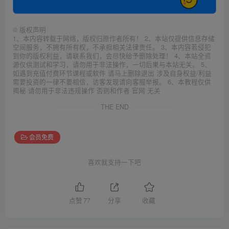
©
版权声明
1、本内容转载于网络，版权归原作者所有！ 2、本站仅提供信息存储
空间服务，不拥有所有权，不承担相关法律责任。 3、本内容若侵犯
到你的版权利益，请联系我们，会尽快给予删除处理！ 4、本站全资
源仅供测试和学习，请勿用于非法操作，一切后果与本站无关。 5、
如遇到充值付费环节课程或软件 请马上删除退出 涉及自身权益/利益
需要投资的一律不要相信，访客发现请向客服举报。 6、本教程仅供
揭秘 请勿用于非法违规操作 否则和作者 官网 无关
THE END
会员免费
喜欢就支持一下吧
点赞
77
分享
收藏