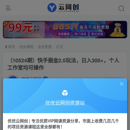
首页
创业课程
会员免费
正文
（10524期）快手掘金2.0玩法，日入300+，个人
工作室均可操作
优优云网创
私信
关注
2年前更新
259
77
付费资源
优优云网创资源站
（10524期）快手掘金2.0玩法，日入300+，个人工作室均可操作
此内容为付费资源，请付费后查看
优优云网创 | 专注优质VIP网课资源分享，市面上收费几百几千
会员专属资源
的项目资源课程这里全部都有！