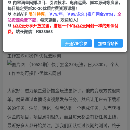
🔰 内容涵盖网赚项目、引流技术、电商运营、脚本源码等资源，
免费
每日稳定更新20-30优质付费资源课程！
会员
🔰 本站VIP
限时特惠，
￥79/年，￥99/永久 (推广佣金70%)，
全
您暂无购买权限，请先开通会员
站资源免费下载，
每天更新，欢迎加入！
🔰
优优云分享开放加盟，搭建一个和优优云网创一样的知识付
开通会员
费，
站长微信：R538963
开通VIP会员
加盟当站长
大家好：磁力聚星最新撸金玩法更新了，他的变现方式很简
单，就是通过直播或者视频发布任务，然后让用户去下载相
关的任务，注册，转化，然后达到一个完成任务，从而获得
佣金的项目，项目周期很久，而且每天都会有新任务上线，
最近好多人都开始关注，那我们团队经过长期的测试，终于