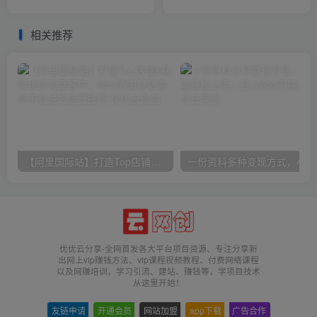
量，收益稳定，单日
设计图/比专业还专业
1000+实现梦…
相关推荐
【阿里国际站】打造Top店铺&获得优质询盘客户，​95%的国际站讲师不会说的运营技巧
一份
优优云分享-全网首发各大平台项目资源、专注分享新
出网上vip赚钱方法、vip课程视频教程、付费网络课程
以及网赚培训，学习引流、建站、赚钱等，学项目技术
从这里开始！
友链申请
-
开通会员
-
网站加盟
-
app下载
-
广告合作