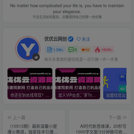
No matter how complicated your life is, you have to maintain
your elegance.
不论生活如何复杂，总要保持自己的那一份优雅
优优云网创
关注
1.3W+
0
185W+
62
做许多事情的捷径就是一次只做一件一件事
你还在到处找项目？还在当韭菜？我靠网创资源站一个月收入5万+，曾经我也是个失败者。
加入VIP会员，享70%的推广提成，免费学习多种网上创业课程，菜鸟秒变大神！
上一篇
下一篇
（10513期）最新温馨小屋
AI时代新思维课，20秒写
爆火赛道，独家技术引爆流
1000字文案/3分钟做可商用