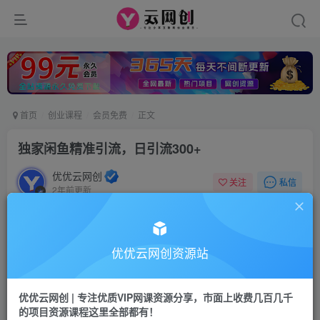
首页
创业课程
会员免费
正文
独家闲鱼精准引流，日引流300+
优优云网创
私信
关注
2年前更新
21
41
付费资源
独家闲鱼精准引流，日引流300+
优优云网创资源站
此内容为付费资源，请付费后查看
会员专属资源
优优云网创 | 专注优质VIP网课资源分享，市面上收费几百几千
的项目资源课程这里全部都有！