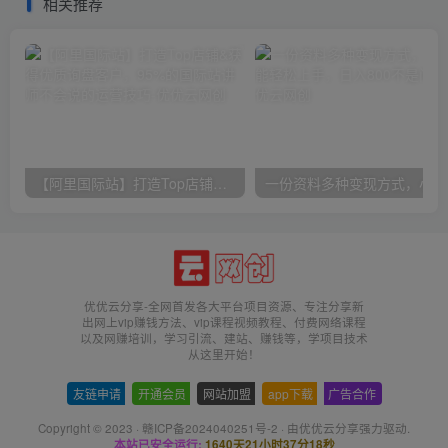
相关推荐
【阿里国际站】打造Top店铺&获得优质询盘客户，​95%的国际站讲师不会说的运营技巧
一份
优优云分享-全网首发各大平台项目资源、专注分享新
出网上vip赚钱方法、vip课程视频教程、付费网络课程
以及网赚培训，学习引流、建站、赚钱等，学项目技术
从这里开始！
友链申请
-
开通会员
-
网站加盟
-
app下载
-
广告合作
Copyright © 2023 ·
赣ICP备2024040251号-2
· 由
优优云分享
强力驱动.
本站已安全运行:
1640天21小时37分19秒