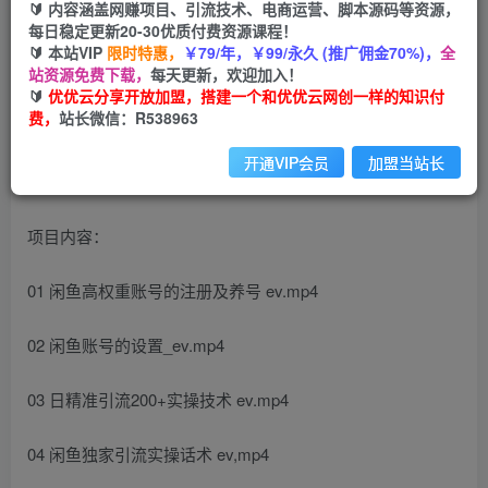
免费
会员
🔰 内容涵盖网赚项目、引流技术、电商运营、脚本源码等资源，
每日稳定更新20-30优质付费资源课程！
您暂无购买权限，请先开通会员
🔰 本站VIP
限时特惠，
￥79/年，￥99/永久 (推广佣金70%)，
全
站资源免费下载，
每天更新，欢迎加入！
开通会员
🔰
优优云分享开放加盟，搭建一个和优优云网创一样的知识付
费，
站长微信：R538963
开通VIP会员
加盟当站长
项目内容：
01 闲鱼高权重账号的注册及养号 ev.mp4
02 闲鱼账号的设置_ev.mp4
03 日精准引流200+实操技术 ev.mp4
04 闲鱼独家引流实操话术 ev,mp4