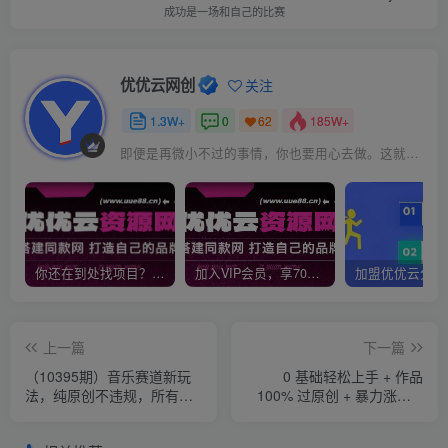
成功是一场和自己的比赛
优优云网创
关注
1.3W+
0
185W+
62
即便是再微小不过的事情，你也要用心去做。这就是成功的秘密
你还在到处找项目？还在当韭菜？我靠网创资源站一个月收入5万+，曾经我也是个失败者。
加入VIP会员，享70%的推广提成，免费学习多种网上创业课程，菜鸟秒变大神！
上一篇
下一篇
（10395期）音乐赛道新玩
0 基础轻松上手 + 作品
法，纯原创不违规，所有平
100% 过原创 + 暴力涨粉 +
台均可发布 略微有点门槛，
变现方式多种多样，2024 全
但与…
新“男粉”变现玩法