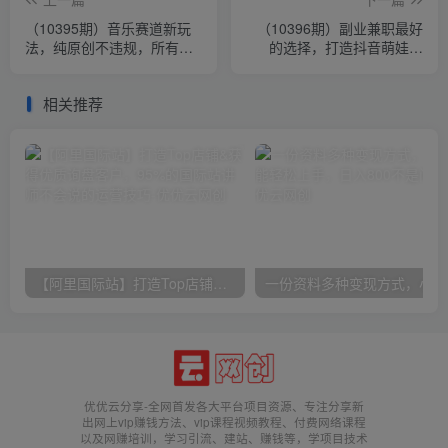
（10395期）音乐赛道新玩
（10396期）副业兼职最好
法，纯原创不违规，所有平
的选择，打造抖音萌娃账
台均可发布 略微有点门槛，
号，一条广告轻松上万（教
但与…
程+素材）
相关推荐
【阿里国际站】打造Top店铺&获得优质询盘客户，​95%的国际站讲师不会说的运营技巧
一份
优优云分享-全网首发各大平台项目资源、专注分享新
出网上vip赚钱方法、vip课程视频教程、付费网络课程
以及网赚培训，学习引流、建站、赚钱等，学项目技术