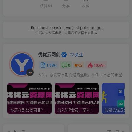
点赞
64
分享
收藏
Life is never easier, we just get stronger.
生活从未变得容易，只是我们变得更加坚强
优优云网创
关注
1.3W+
0
185W+
62
人生，总会有不期而遇的温暖，和生生不息的希望
你还在到处找项目？还在当韭菜？我靠网创资源站一个月收入5万+，曾经我也是个失败者。
加入VIP会员，享70%的推广提成，免费学习多种网上创业课程，菜鸟秒变大神！
上一篇
下一篇