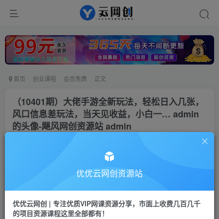
首页
创业课程
会员免费
正文
（10401期）大佬手游全新玩法，轻松日入几张，
风口信息差玩法，当天见收益，小白一… admin
的头像-飓风网创资源站 admin
优优云网创
私信
关注
2年前更新
17
64
优优云网创资源站
付费资源
（10401期）大佬手游全新玩法，轻松日入几张，风口信息差玩法，当天见收益，小白一… admin的头像-飓风网创资源站 admin
优优云网创 | 专注优质VIP网课资源分享，市面上收费几百几千
此内容为付费资源，请付费后查看
的项目资源课程这里全部都有！