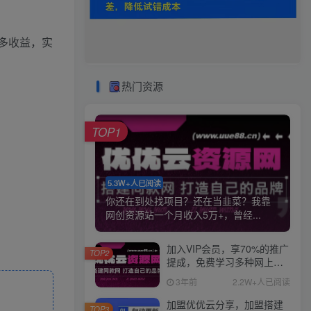
更多收益，实
热门资源
TOP1
5.3W+人已阅读
你还在到处找项目？还在当韭菜？我靠
网创资源站一个月收入5万+，曾经...
加入VIP会员，享70%的推广
TOP2
提成，免费学习多种网上创
业课程，菜鸟秒变大神！
3年前
2.2W+人已阅读
加盟优优云分享，加盟搭建
TOP3