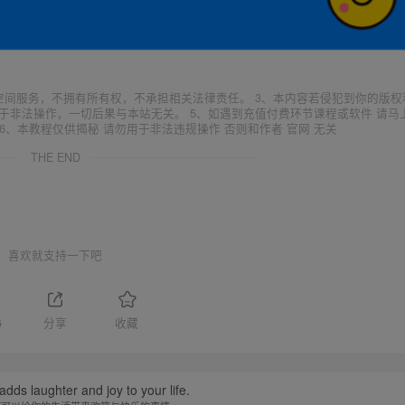
空间服务，不拥有所有权，不承担相关法律责任。 3、本内容若侵犯到你的版权
于非法操作，一切后果与本站无关。 5、如遇到充值付费环节课程或软件 请马
6、本教程仅供揭秘 请勿用于非法违规操作 否则和作者 官网 无关
THE END
喜欢就支持一下吧
6
分享
收藏
adds laughter and joy to your life.