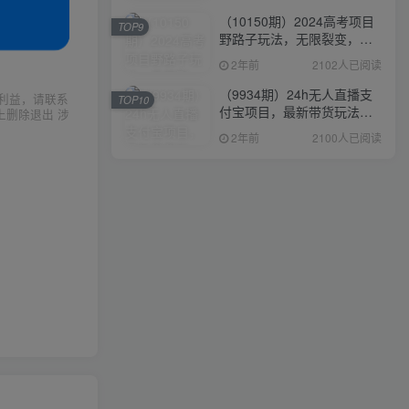
（10150期）2024高考项目
TOP9
野路子玩法，无限裂变，最
高一天1W＋！
2年前
2102人已阅读
（9934期）24h无人直播支
利益，请联系
TOP10
付宝项目，最新带货玩法，
上删除退出 涉
纯躺赚实测日入500+
2年前
2100人已阅读