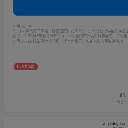
©
版权声明
1、本内容转载于网络，版权归原作者所有！ 2、本站仅提供信息存储
我们，会尽快给予删除处理！ 4、本站全资源仅供测试和学习，请勿用
及自身权益/利益 需要投资的一律不要相信，访客发现请向客服举报。 
VIP免费
点赞
4
anything that 