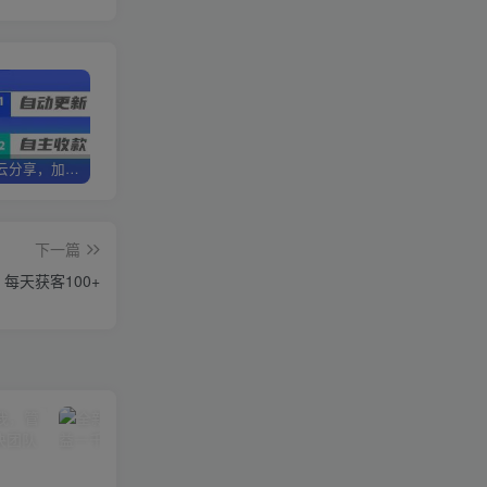
加盟优优云分享，加盟搭建同款知识付费资源网站，实现长期稳定被动收入~
卖项目两年半变现150W+ 学员反馈好评如潮，长期稳定变现，可以一直干到老！
优优云分享【VIP会员专属交流群】
下一篇
，每天获客100+