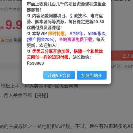
市面上收费几百几千的项目资源课程这里全
部都有！
此内容为付费资源，请付费后查看
🔰 内容涵盖网赚项目、引流技术、电商运
9.9
营、脚本源码等资源，每日稳定更新20-30
限时特惠
优质付费资源课程！
99
云币
云币
🔰 本站VIP
限时特惠，
￥79/年，￥99/永久
(推广佣金70%)，
全站资源免费下载，
每天
免费
会员
更新，欢迎加入！
🔰
优优云分享开放加盟，搭建一个和优优
立即
云网创一样的知识付费，
站长微信：
R538963
您当前未登录！建议登陆后购买，可保
开通VIP会员
加盟当站长
手，月入美金不断【揭秘】
未开始的主要原因之一是他们担心出镜。不过，现在有越来越多的A