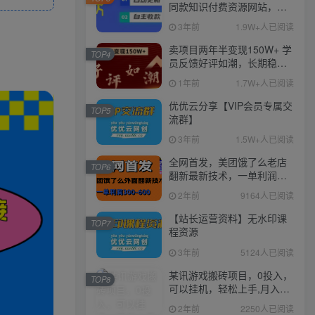
同款知识付费资源网站，实
现长期稳定被动收入~
3年前
1.9W+人已阅读
卖项目两年半变现150W+ 学
TOP4
员反馈好评如潮，长期稳定
变现，可以一直干到老！
1年前
1.7W+人已阅读
优优云分享【VIP会员专属交
TOP5
流群】
3年前
1.5W+人已阅读
全网首发，美团饿了么老店
TOP6
翻新最新技术，一单利润
300-600
2年前
9164人已阅读
【站长运营资料】无水印课
TOP7
程资源
3年前
5124人已阅读
某讯游戏搬砖项目，0投入，
TOP8
可以挂机，轻松上手,月入
3000+上不封顶
2年前
2250人已阅读