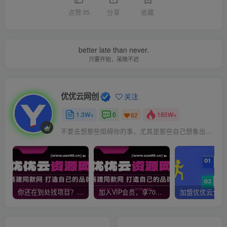
点赞
35
分享
收藏
better late than never.
只要开始，虽晚不迟
优优云网创
关注
1.3W+
0
185W+
62
不要去想那些阻碍你的事，尤其是那些自己想象出来的事
你还在到处找项目？还在当韭菜？我靠网创资源站一个月收入5万+，曾经我也是个失败者。
加入VIP会员，享70%的推广提成，免费学习多种网上创业课程，菜鸟秒变大神！