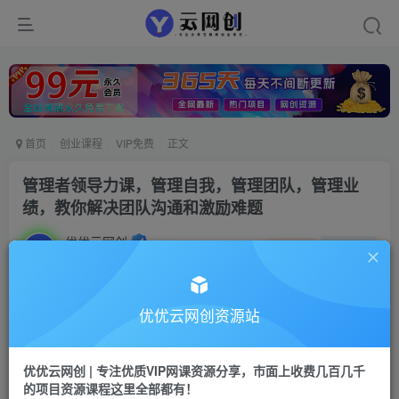
首页
创业课程
VIP免费
正文
管理者领导力课，管理自我，管理团队，管理业
绩，教你解决团队沟通和激励难题
优优云网创
私信
关注
2年前发布
1901
35
付费阅读
优优云网创资源站
管理者领导力课，管理自我，管理团队，管理业绩，教你解决团队沟通和激励难题
此内容为付费阅读，请付费后查看
优优云网创 | 专注优质VIP网课资源分享，市面上收费几百几千
9.9
的项目资源课程这里全部都有！