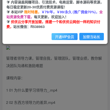
99
云币
云币
🔰 内容涵盖网赚项目、引流技术、电商运营、脚本源码等资源，
每日稳定更新20-30优质付费资源课程！
免费
会员
🔰 本站VIP
限时特惠，
￥79/年，￥99/永久 (推广佣金70%)，
全
站资源免费下载，
每天更新，欢迎加入！
立即购买
🔰
优优云分享开放加盟，搭建一个和优优云网创一样的知识付
费，
站长微信：R538963
您当前未登录！建议登陆后购买，可保存购买订单
开通VIP会员
加盟当站长
管理者领导力课，管理自我，管理团队，管理业绩，教你解
决团队沟通和激励难题
课程内容：
1 01 为什么要学习领导力_.mp4
2 02 东西方领导力的差异,mp4