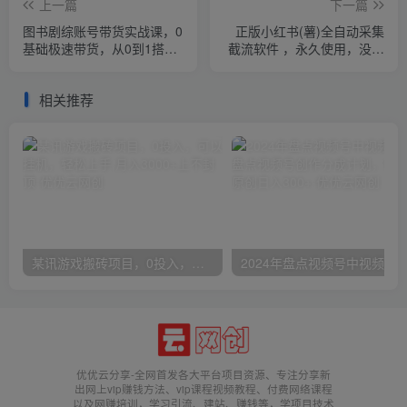
上一篇
下一篇
图书剧综账号带货实战课，0
正版小红书(薯)全自动采集
基础极速带货，从0到1搭建
截流软件 ，永久使用，没有
一个图书剧综账号
月卡，附使用视频
相关推荐
某讯游戏搬砖项目，0投入，可以挂机，轻松上手,月入3000+上不封顶
优优云分享-全网首发各大平台项目资源、专注分享新
出网上vip赚钱方法、vip课程视频教程、付费网络课程
以及网赚培训，学习引流、建站、赚钱等，学项目技术