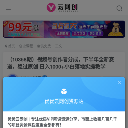
首页
创业课程
会员免费
正文
（10358期）视频号创作者分成，下半年全新赛
道，稳过原创 日入1000+小白落地实操教学
优优云网创
私信
关注
2年前发布
14
0
付费资源
优优云网创资源站
（10358期）视频号创作者分成，下半年全新赛道，稳过原创 日入1000+小白落地实操教学
此内容为付费资源，请付费后查看
优优云网创 | 专注优质VIP网课资源分享，市面上收费几百几千
9.9
限时特惠
的项目资源课程这里全部都有！