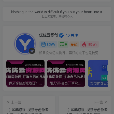
Nothing in the world is difficult if you put your heart into it.
世上无难事，只怕有心人
优优云网创
关注
1.3W+
0
185W+
62
如果没有切实执行，再好的点子也是徒劳
你还在到处找项目？还在当韭菜？我靠网创资源站一个月收入5万+，曾经我也是个失败者。
加入VIP会员，享70%的推广提成，免费学习多种网上创业课程，菜鸟秒变大神！
上一篇
下一篇
（10358期）视频号创作者
（10358期）视频号创作者