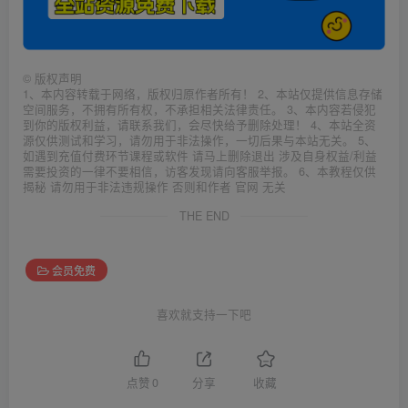
©
版权声明
1、本内容转载于网络，版权归原作者所有！ 2、本站仅提供信息存储
空间服务，不拥有所有权，不承担相关法律责任。 3、本内容若侵犯
到你的版权利益，请联系我们，会尽快给予删除处理！ 4、本站全资
源仅供测试和学习，请勿用于非法操作，一切后果与本站无关。 5、
如遇到充值付费环节课程或软件 请马上删除退出 涉及自身权益/利益
需要投资的一律不要相信，访客发现请向客服举报。 6、本教程仅供
揭秘 请勿用于非法违规操作 否则和作者 官网 无关
THE END
会员免费
喜欢就支持一下吧
点赞
0
分享
收藏