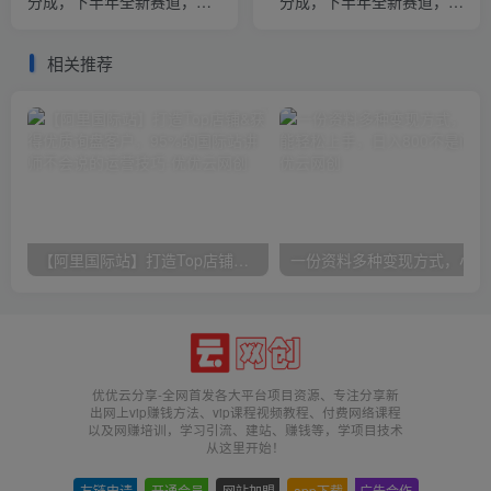
分成，下半年全新赛道，稳
分成，下半年全新赛道，稳
过原创 日入1000+小白落地
过原创 日入1000+小白落地
实操教学
实操教学
相关推荐
【阿里国际站】打造Top店铺&获得优质询盘客户，​95%的国际站讲师不会说的运营技巧
一份
优优云分享-全网首发各大平台项目资源、专注分享新
出网上vip赚钱方法、vip课程视频教程、付费网络课程
以及网赚培训，学习引流、建站、赚钱等，学项目技术
从这里开始！
友链申请
-
开通会员
-
网站加盟
-
app下载
-
广告合作