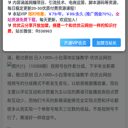
99
云币
云币
🔰 内容涵盖网赚项目、引流技术、电商运营、脚本源码等资源，
每日稳定更新20-30优质付费资源课程！
免费
会员
🔰 本站VIP
限时特惠，
￥79/年，￥99/永久 (推广佣金70%)，
全
站资源免费下载，
每天更新，欢迎加入！
立即购买
🔰
优优云分享开放加盟，搭建一个和优优云网创一样的知识付
费，
站长微信：R538963
您当前未登录！建议登陆后购买，可保存购买订单
开通VIP会员
加盟当站长
视频号的分成模式不断发生变化，以前是根据播放量，现在
主要以评论互动和点赞量为主以往的赛道可能播放高但点赞
和互动少，而咱们今天的新赛道能够完全实现点赞和评论都
很多从而实现一个单账号每天三位数的收益。不是视频号不
行了，赛道好一样收益牛。