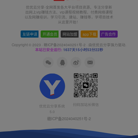
优优云分享-全网首发各大平台项目资源、专注分享新
出网上vip赚钱方法、vip课程视频教程、付费网络课程
以及网赚培训，学习引流、建站、赚钱等，学项目技术
从这里开始！
友链申请
-
开通会员
-
网站加盟
-
app下载
-
广告合作
Copyright © 2023 ·
赣ICP备2024040251号-2
· 由
优优云分享
强力驱动.
本站已安全运行:
1637天15小时53分22秒
扫码加站长微信
优优云分享系统
5.0
赣ICP备2024040251号-2