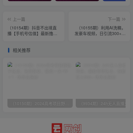
上一篇
下一篇
（10154期）抖音不出境直
（10155期）利用AI洗稿，
播【手机号估值】最新撸音
发豪车视频，日引流300+创
浪，日入5000+，简单易
业粉，单日变现5000+的一
学，适合…
个项目
相关推荐
（10150期）2024高考项目野路子玩法，无限裂变，最高一天1W＋！
（9