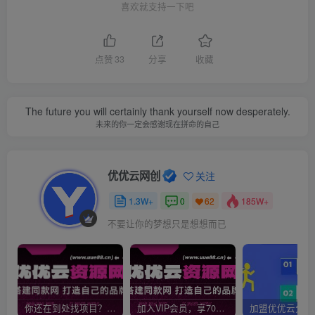
喜欢就支持一下吧
点赞
33
分享
收藏
The future you will certainly thank yourself now desperately.
未来的你一定会感谢现在拼命的自己
优优云网创
关注
1.3W+
0
185W+
62
不要让你的梦想只是想想而已
你还在到处找项目？还在当韭菜？我靠网创资源站一个月收入5万+，曾经我也是个失败者。
加入VIP会员，享70%的推广提成，免费学习多种网上创业课程，菜鸟秒变大神！