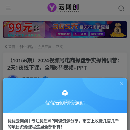
首页
创业课程
会员专属
正文
（10156期）2024视频号电商操盘手实操特训营：
2天1夜线下课，全程8节视频+PPT
优优云网创
私信
关注
2年前发布
1759
33
付费阅读
优优云网创资源站
（10156期）2024视频号电商操盘手实操特训营：2天1夜线下课，全程8节视频+PPT
此内容为付费阅读，请付费后查看
优优云网创 | 专注优质VIP网课资源分享，市面上收费几百几千
会员专属资源
的项目资源课程这里全部都有！