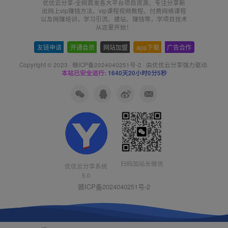
优优云分享-全网首发各大平台项目资源、专注分享新
出网上vip赚钱方法、vip课程视频教程、付费网络课程
以及网赚培训，学习引流、建站、赚钱等，学项目技术
从这里开始！
友链申请
-
开通会员
-
网站加盟
-
app下载
-
广告合作
Copyright © 2023 ·
赣ICP备2024040251号-2
· 由
优优云分享
强力驱动.
本站已安全运行:
1640天20小时0分5秒
扫码加站长微信
优优云分享系统
5.0
赣ICP备2024040251号-2