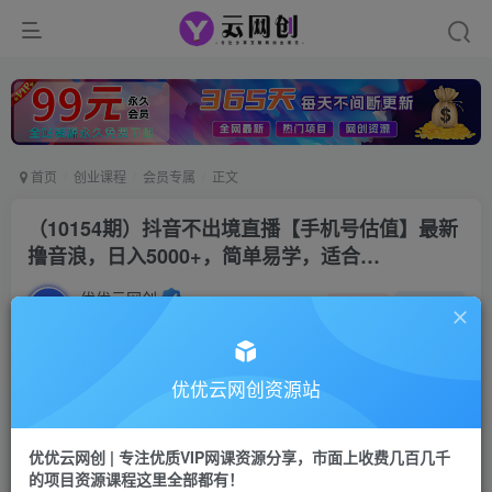
首页
创业课程
会员专属
正文
（10154期）抖音不出境直播【手机号估值】最新
撸音浪，日入5000+，简单易学，适合…
优优云网创
私信
关注
2年前发布
1596
43
付费阅读
优优云网创资源站
（10154期）抖音不出境直播【手机号估值】最新撸音浪，日入5000+，简单易学，适合…
此内容为付费阅读，请付费后查看
优优云网创 | 专注优质VIP网课资源分享，市面上收费几百几千
会员专属资源
的项目资源课程这里全部都有！