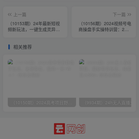
上一篇
下一篇
（10153期）24年最新短视
（10156期）2024视频号电
频新玩法，一键生成灵异短
商操盘手实操特训营：2天1
视频，玩转视频创作者分成
夜线下课，全程8节视频
轻松…
+PPT
相关推荐
（10150期）2024高考项目野路子玩法，无限裂变，最高一天1W＋！
（9