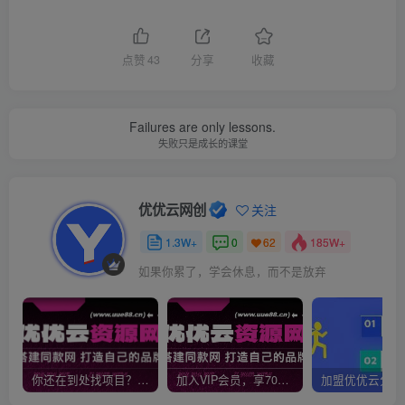
点赞
43
分享
收藏
Failures are only lessons.
失败只是成长的课堂
优优云网创
关注
1.3W+
0
185W+
62
如果你累了，学会休息，而不是放弃
你还在到处找项目？还在当韭菜？我靠网创资源站一个月收入5万+，曾经我也是个失败者。
加入VIP会员，享70%的推广提成，免费学习多种网上创业课程，菜鸟秒变大神！