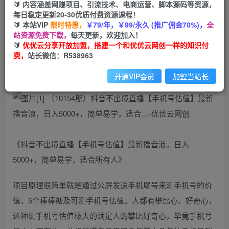
🔰 内容涵盖网赚项目、引流技术、电商运营、脚本源码等资源，
免费
每日稳定更新20-30优质付费资源课程！
会员
🔰 本站VIP
限时特惠，
￥79/年，￥99/永久 (推广佣金70%)，
全
您暂无购买权限，请先开通会员
站资源免费下载，
每天更新，欢迎加入！
🔰
优优云分享开放加盟，搭建一个和优优云网创一样的知识付
开通会员
费，
站长微信：R538963
开通VIP会员
加盟当站长
《抖音不出境直播【手机号估值】最新撸音浪，日入
5000+，简单易学，适合所有人》
项目原理很简单就是通过公屏发送手机尾号来测手机号的价
值，5个棒棒糖及可测手机号估值，人都有攀比心、好奇心，
这种测手机号估值极大的满足人的攀比好奇心，毕竟手机号