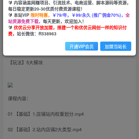
99
云币
云币
🔰 内容涵盖网赚项目、引流技术、电商运营、脚本源码等资源，
每日稳定更新20-30优质付费资源课程！
免费
会员
🔰 本站VIP
限时特惠，
￥79/年，￥99/永久 (推广佣金70%)，
全
站资源免费下载，
每天更新，欢迎加入！
立即购买
🔰
优优云分享开放加盟，搭建一个和优优云网创一样的知识付
费，
站长微信：R538963
您当前未登录！建议登陆后购买，可保存购买订单
开通VIP会员
加盟当站长
2024拼多多系列课，【基础】【运营】【活动】【推广】
【玩法】5大模块
课程内容：
01 【基础】1.店铺站内权重划分.mp4
02 【基础】2.站内店铺2大类型.mp4