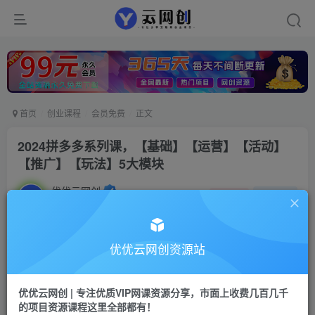
首页
创业课程
会员免费
正文
2024拼多多系列课，【基础】【运营】【活动】
【推广】【玩法】5大模块
优优云网创
私信
关注
2年前发布
675
60
付费阅读
优优云网创资源站
2024拼多多系列课，【基础】【运营】【活动】【推广】【玩法】5大模块
此内容为付费阅读，请付费后查看
优优云网创 | 专注优质VIP网课资源分享，市面上收费几百几千
9.9
的项目资源课程这里全部都有！