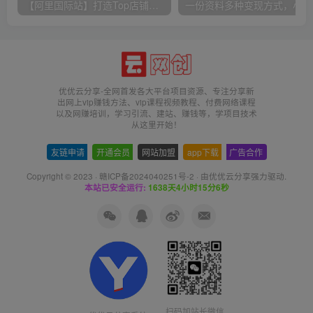
【阿里国际站】打造Top店铺&获得优质询盘客户，​95%的国际站讲师不会说的运营技巧
一份
优优云分享-全网首发各大平台项目资源、专注分享新
出网上vip赚钱方法、vip课程视频教程、付费网络课程
以及网赚培训，学习引流、建站、赚钱等，学项目技术
从这里开始！
友链申请
-
开通会员
-
网站加盟
-
app下载
-
广告合作
Copyright © 2023 ·
赣ICP备2024040251号-2
· 由
优优云分享
强力驱动.
本站已安全运行:
1638天4小时15分7秒
扫码加站长微信