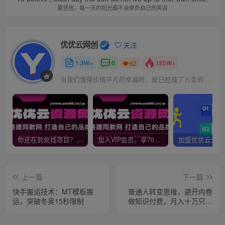
要坚信，每一天的阳光都不会辜负自己的笑容
优优云网创
关注
1.3W+
0
185W+
62
当我们懂得珍惜平凡的幸福时，就已经成了人生的赢家
你还在到处找项目？还在当韭菜？我靠网创资源站一个月收入5万+，曾经我也是个失败者。
加入VIP会员，享70%的推广提成，免费学习多种网上创业课程，菜鸟秒变大神！
上一篇
下一篇
快手搬运技术：MT模板搬
普通人转变思维，避开内卷
运，突破冬奥15秒限制
做知识付费，月入十万只是
一个小目标