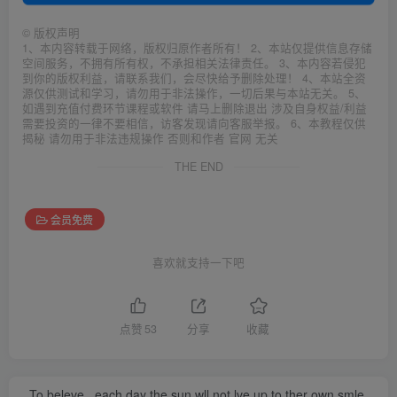
©
版权声明
1、本内容转载于网络，版权归原作者所有！ 2、本站仅提供信息存储
空间服务，不拥有所有权，不承担相关法律责任。 3、本内容若侵犯
到你的版权利益，请联系我们，会尽快给予删除处理！ 4、本站全资
源仅供测试和学习，请勿用于非法操作，一切后果与本站无关。 5、
如遇到充值付费环节课程或软件 请马上删除退出 涉及自身权益/利益
需要投资的一律不要相信，访客发现请向客服举报。 6、本教程仅供
揭秘 请勿用于非法违规操作 否则和作者 官网 无关
THE END
会员免费
喜欢就支持一下吧
点赞
53
分享
收藏
To beleve , each day the sun wll not lve up to ther own smle.