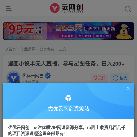
首页
创业课程
会员免费
正文
漫画小说半无人直播，参与星图任务，日入200+
优优云网创
私信
关注
2年前发布
610
53
付费阅读
漫画小说半无人直播，参与星图任务，日入200+
优优云网创资源站
此内容为付费阅读，请付费后查看
9.9
优优云网创 | 专注优质VIP网课资源分享，市面上收费几百几千
99
云币
云币
的项目资源课程这里全部都有！