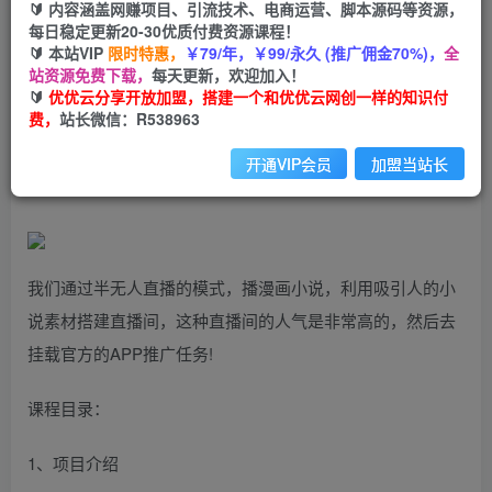
🔰 内容涵盖网赚项目、引流技术、电商运营、脚本源码等资源，
免费
会员
每日稳定更新20-30优质付费资源课程！
🔰 本站VIP
限时特惠，
￥79/年，￥99/永久 (推广佣金70%)，
全
立即购买
站资源免费下载，
每天更新，欢迎加入！
🔰
优优云分享开放加盟，搭建一个和优优云网创一样的知识付
您当前未登录！建议登陆后购买，可保存购买订单
费，
站长微信：R538963
漫画小说半无人直播，参与星图任务，日入200+【揭秘】
开通VIP会员
加盟当站长
我们通过半无人直播的模式，播漫画小说，利用吸引人的小
说素材搭建直播间，这种直播间的人气是非常高的，然后去
挂载官方的APP推广任务!
课程目录：
1、项目介绍