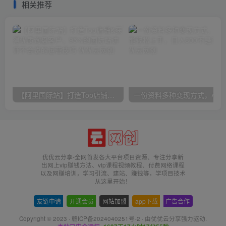
相关推荐
【阿里国际站】打造Top店铺&获得优质询盘客户，​95%的国际站讲师不会说的运营技巧
一份
优优云分享-全网首发各大平台项目资源、专注分享新
出网上vip赚钱方法、vip课程视频教程、付费网络课程
以及网赚培训，学习引流、建站、赚钱等，学项目技术
从这里开始！
友链申请
-
开通会员
-
网站加盟
-
app下载
-
广告合作
Copyright © 2023 ·
赣ICP备2024040251号-2
· 由
优优云分享
强力驱动.