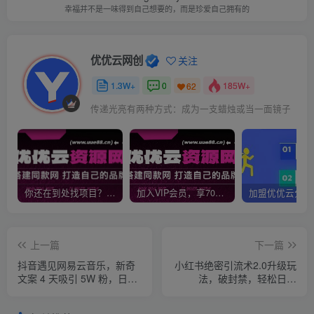
幸福并不是一味得到自己想要的，而是珍爱自己拥有的
优优云网创
关注
1.3W+
0
185W+
62
传递光亮有两种方式：成为一支蜡烛或当一面镜子
你还在到处找项目？还在当韭菜？我靠网创资源站一个月收入5万+，曾经我也是个失败者。
加入VIP会员，享70%的推广提成，免费学习多种网上创业课程，菜鸟秒变大神！
上一篇
下一篇
抖音遇见网易云音乐，新奇
小红书绝密引流术2.0升级玩
文案 4 天吸引 5W 粉，日挣
法，破封禁，轻松日引
1000+
100+精准流量