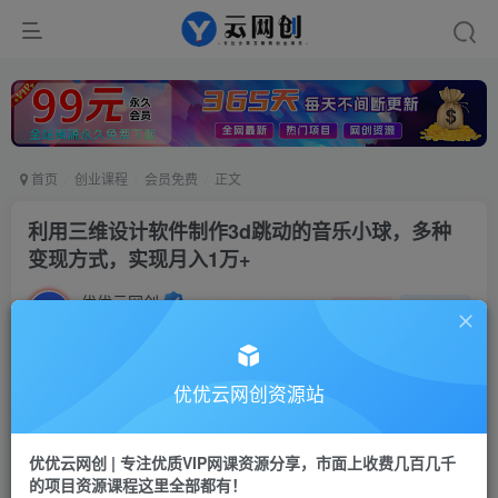
首页
创业课程
会员免费
正文
利用三维设计软件制作3d跳动的音乐小球，多种
变现方式，实现月入1万+
优优云网创
私信
关注
2年前发布
566
87
付费阅读
优优云网创资源站
利用三维设计软件制作3d跳动的音乐小球，多种变现方式，实现月入1万+
此内容为付费阅读，请付费后查看
优优云网创 | 专注优质VIP网课资源分享，市面上收费几百几千
9.9
的项目资源课程这里全部都有！