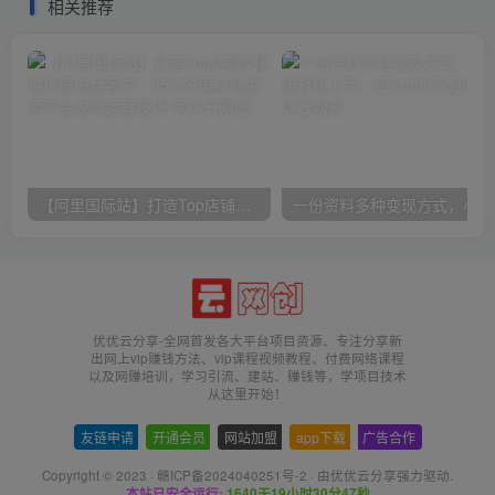
相关推荐
【阿里国际站】打造Top店铺&获得优质询盘客户，​95%的国际站讲师不会说的运营技巧
一份
优优云分享-全网首发各大平台项目资源、专注分享新
出网上vip赚钱方法、vip课程视频教程、付费网络课程
以及网赚培训，学习引流、建站、赚钱等，学项目技术
从这里开始！
友链申请
-
开通会员
-
网站加盟
-
app下载
-
广告合作
Copyright © 2023 ·
赣ICP备2024040251号-2
· 由
优优云分享
强力驱动.
本站已安全运行:
1640天19小时30分47秒