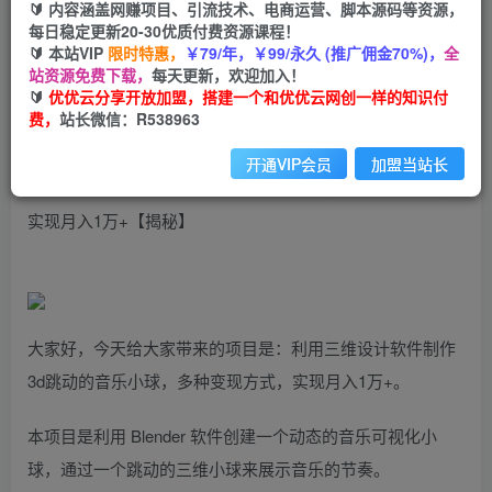
99
云币
云币
🔰 内容涵盖网赚项目、引流技术、电商运营、脚本源码等资源，
每日稳定更新20-30优质付费资源课程！
免费
会员
🔰 本站VIP
限时特惠，
￥79/年，￥99/永久 (推广佣金70%)，
全
站资源免费下载，
每天更新，欢迎加入！
立即购买
🔰
优优云分享开放加盟，搭建一个和优优云网创一样的知识付
费，
站长微信：R538963
您当前未登录！建议登陆后购买，可保存购买订单
开通VIP会员
加盟当站长
利用三维设计软件制作3d跳动的音乐小球，多种变现方式，
实现月入1万+【揭秘】
大家好，今天给大家带来的项目是：利用三维设计软件制作
3d跳动的音乐小球，多种变现方式，实现月入1万+。
本项目是利用 Blender 软件创建一个动态的音乐可视化小
球，通过一个跳动的三维小球来展示音乐的节奏。