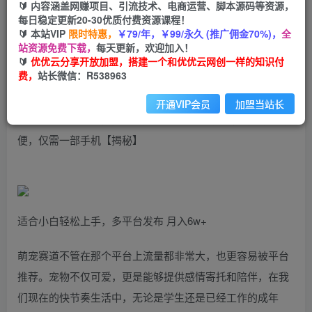
99
云币
云币
🔰 内容涵盖网赚项目、引流技术、电商运营、脚本源码等资源，
每日稳定更新20-30优质付费资源课程！
免费
会员
🔰 本站VIP
限时特惠，
￥79/年，￥99/永久 (推广佣金70%)，
全
站资源免费下载，
每天更新，欢迎加入！
立即购买
🔰
优优云分享开放加盟，搭建一个和优优云网创一样的知识付
费，
站长微信：R538963
您当前未登录！建议登陆后购买，可保存购买订单
开通VIP会员
加盟当站长
四月最新蓝海项目，简单搬运TIKTOK萌宠视频，操作简单方
便，仅需一部手机【揭秘】
适合小白轻松上手，多平台发布 月入6w+
萌宠赛道不管在那个平台上流量都非常大，也更容易被平台
推荐。宠物不仅可爱，更是能够提供感情寄托和陪伴，在我
们现在的快节奏生活中，无论是学生还是已经工作的成年