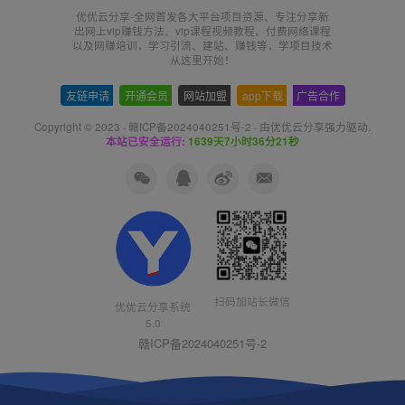
优优云分享-全网首发各大平台项目资源、专注分享新
出网上vip赚钱方法、vip课程视频教程、付费网络课程
以及网赚培训，学习引流、建站、赚钱等，学项目技术
从这里开始！
友链申请
-
开通会员
-
网站加盟
-
app下载
-
广告合作
Copyright © 2023 ·
赣ICP备2024040251号-2
· 由
优优云分享
强力驱动.
本站已安全运行:
1639天7小时36分21秒
扫码加站长微信
优优云分享系统
5.0
赣ICP备2024040251号-2