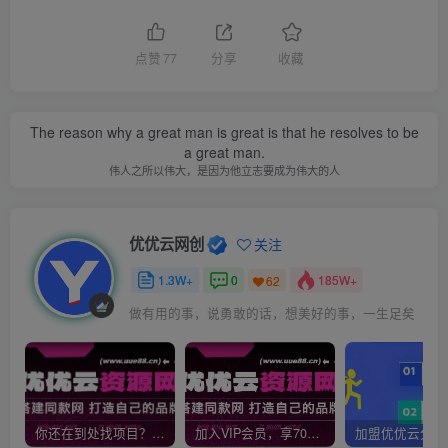
点赞
77
分享
收藏
The reason why a great man is great is that he resolves to be
a great man.
伟人之所以伟大，是因为他立志要成为伟大的人
优优云网创
关注
1.3W+
0
185W+
62
做有用的事，说勇敢的话，想美好的事，一生足矣
你还在到处找项目？还在当韭菜？我靠网创资源站一个月收入5万+，曾经我也是个失败者。
加入VIP会员，享70%的推广提成，免费学习多种网上创业课程，菜鸟秒变大神！