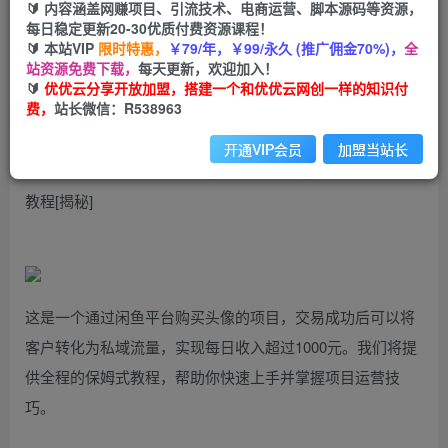
99
云币
云币
🔰 内容涵盖网赚项目、引流技术、电商运营、脚本源码等资源，
每日稳定更新20-30优质付费资源课程！
免费
会员
🔰 本站VIP
限时特惠，
￥79/年，￥99/永久 (推广佣金70%)，
全
站资源免费下载，
每天更新，欢迎加入！
立即购买
🔰
优优云分享开放加盟，搭建一个和优优云网创一样的知识付
费，
站长微信：R538963
您当前未登录！建议登陆后购买，可保存购买订单
开通VIP会员
加盟当站长
闲鱼头像交易项目，快速上手，每日收入超千元，全程指导
教程[揭秘]
这是一个通过闲鱼平台购买头像的项目，交易成功后可以将
客户转化为私域流量，实现每日收入超过1000元。我们将提
供全程的保姆式教程，帮助你快速上手并掌握项目运营技
巧。