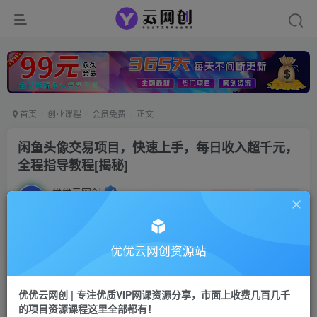
首页
创业课程
会员免费
正文
闲鱼头像交易项目，快速上手，每日收入超千元，
全程指导教程[揭秘]
优优云网创
私信
关注
2年前发布
725
77
付费阅读
优优云网创资源站
闲鱼头像交易项目，快速上手，每日收入超千元，全程指导教程[揭秘]
此内容为付费阅读，请付费后查看
优优云网创 | 专注优质VIP网课资源分享，市面上收费几百几千
9.9
的项目资源课程这里全部都有！