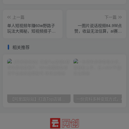
上一篇
下一篇
单人短视频年赚60w野路子
一图片说话视频84.9W点
玩法大揭秘，短视频搭子交
赞，收益无法估算，ai赛道
友超暴利捡钱术3.0
蓝海项目，小白无脑掌握日
收入保守1000+
相关推荐
【阿里国际站】打造Top店铺&获得优质询盘客户，​95%的国际站讲师不会说的运营技巧
一份