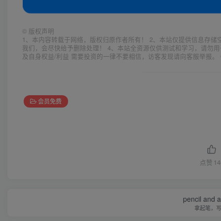
©
版权声明
1、本内容转载于网络，版权归原作者所有！ 2、本站仅提供信息存储
我们，会尽快给予删除处理！ 4、本站全资源仅供测试和学习，请勿用
及自身权益/利益 需要投资的一律不要相信，访客发现请向客服举报。 
会员免费
点赞
14
pencil and 
拿起笔，