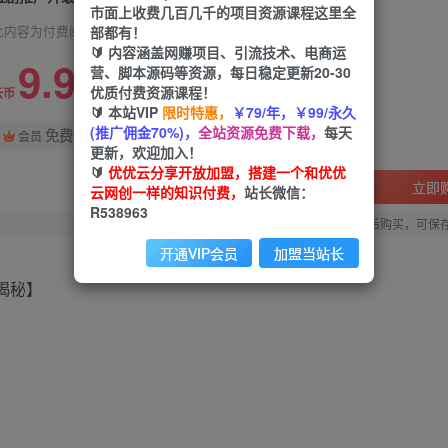
市面上收费几百几千的项目资源课程这里全
部都有！
此内容为付费阅读，请付费后查看
🔰 内容涵盖网赚项目、引流技术、电商运
9.9
营、脚本源码等资源，每日稳定更新20-30
优质付费资源课程！
99
云币
云币
🔰 本站VIP
限时特惠，
￥79/年，￥99/永久
(推广佣金70%)，
全站资源免费下载，
每天
免费
会员
更新，欢迎加入！
🔰
优优云分享开放加盟，搭建一个和优优
立即
云网创一样的知识付费，
站长微信：
R538963
您当前未登录！建议登陆后购买，可保
开通VIP会员
加盟当站长
揭秘】