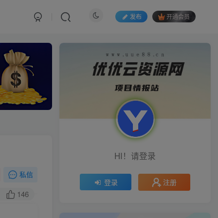
发布
开通会员
HI！请登录
私信
注册
登录
146