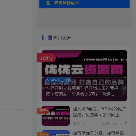
热门资源
TOP1
5.3W+人已阅读
你还在到处找项目？还在当韭菜？我靠
网创资源站一个月收入5万+，曾经...
加入VIP会员，享70%的推广
TOP2
提成，免费学习多种网上创
业课程，菜鸟秒变大神！
3年前
2.2W+人已阅读
加盟优优云分享，加盟搭建
TOP3