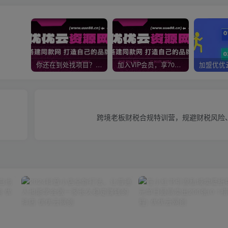
你还在到处找项目？还在当韭菜？我靠网创资源站一个月收入5万+，曾经我也是个失败者。
加入VIP会员，享70%的推广提成，免费学习多种网上创业课程，菜鸟秒变大神！
跨境老板财税合规特训营，规避财税风险