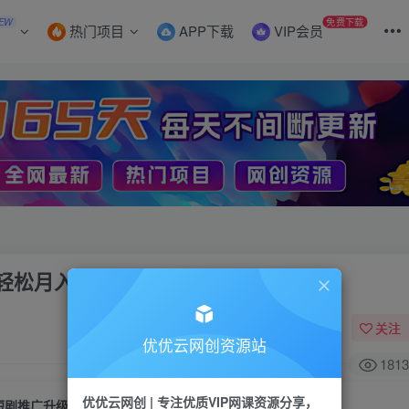
EW
免费下载
热门项目
APP下载
VIP会员
轻松月入2w+
关注
优优云网创资源站
1813
优优云网创 | 专注优质VIP网课资源分享，
短剧推广升级新玩法，AI一键二创去重，轻松月入2w+