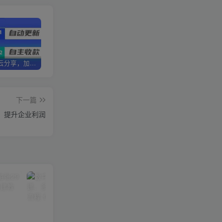
加盟优优云分享，加盟搭建同款知识付费资源网站，实现长期稳定被动收入~
卖项目两年半变现150W+ 学员反馈好评如潮，长期稳定变现，可以一直干到老！
优优云分享【VIP会员专属交流群】
下一篇
、提升企业利润