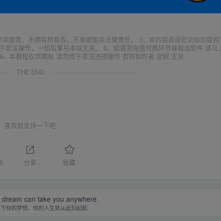
空间服务，不拥有所有权，不承担相关法律责任。 3、本内容若侵犯到你的版权
于非法操作，一切后果与本站无关。 5、如遇到充值付费环节课程或软件 请马
6、本教程仅供揭秘 请勿用于非法违规操作 否则和作者 官网 无关
THE END
喜欢就支持一下吧
6
分享
收藏
a dream can take you anywhere.
写下你的梦想，你的人生就从此刻起航