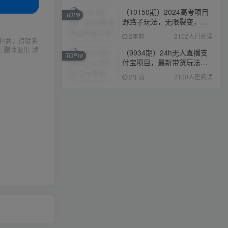
（10150期）2024高考项目
TOP9
野路子玩法，无限裂变，最
高一天1W＋！
2年前
2102人已阅读
利益，请联系
上删除退出 涉
（9934期）24h无人直播支
TOP10
付宝项目，最新带货玩法，
纯躺赚实测日入500+
2年前
2100人已阅读