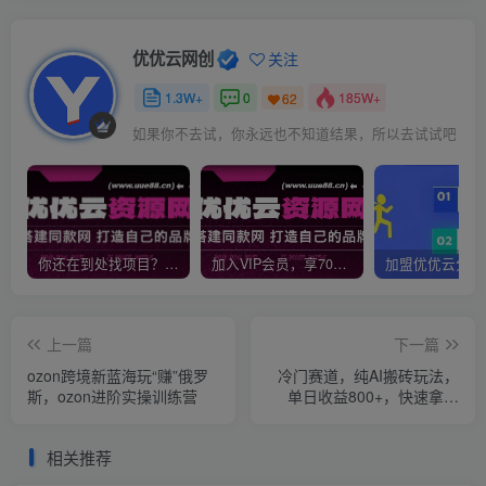
优优云网创
关注
1.3W+
0
185W+
62
如果你不去试，你永远也不知道结果，所以去试试吧
你还在到处找项目？还在当韭菜？我靠网创资源站一个月收入5万+，曾经我也是个失败者。
加入VIP会员，享70%的推广提成，免费学习多种网上创业课程，菜鸟秒变大神！
上一篇
下一篇
ozon跨境新蓝海玩“赚”俄罗
冷门赛道，纯AI搬砖玩法，
斯，ozon进阶实操训练营
单日收益800+，快速拿结
果，长期项目，小白也能轻
松上手
相关推荐