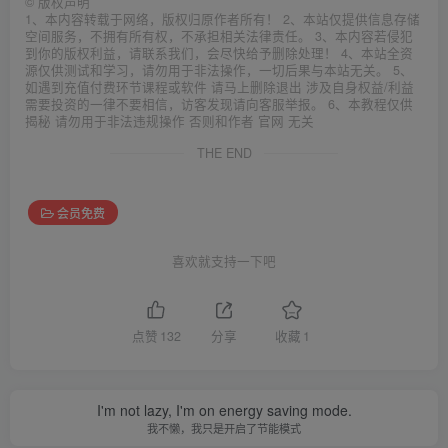
©
版权声明
1、本内容转载于网络，版权归原作者所有！ 2、本站仅提供信息存储
空间服务，不拥有所有权，不承担相关法律责任。 3、本内容若侵犯
到你的版权利益，请联系我们，会尽快给予删除处理！ 4、本站全资
源仅供测试和学习，请勿用于非法操作，一切后果与本站无关。 5、
如遇到充值付费环节课程或软件 请马上删除退出 涉及自身权益/利益
需要投资的一律不要相信，访客发现请向客服举报。 6、本教程仅供
揭秘 请勿用于非法违规操作 否则和作者 官网 无关
THE END
会员免费
喜欢就支持一下吧
点赞
132
分享
收藏
1
I'm not lazy, I'm on energy saving mode.
我不懒，我只是开启了节能模式