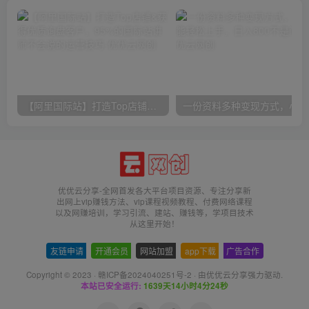
【阿里国际站】打造Top店铺&获得优质询盘客户，​95%的国际站讲师不会说的运营技巧
一份
优优云分享-全网首发各大平台项目资源、专注分享新
出网上vip赚钱方法、vip课程视频教程、付费网络课程
以及网赚培训，学习引流、建站、赚钱等，学项目技术
从这里开始！
友链申请
-
开通会员
-
网站加盟
-
app下载
-
广告合作
Copyright © 2023 ·
赣ICP备2024040251号-2
· 由
优优云分享
强力驱动.
本站已安全运行:
1639天14小时4分25秒