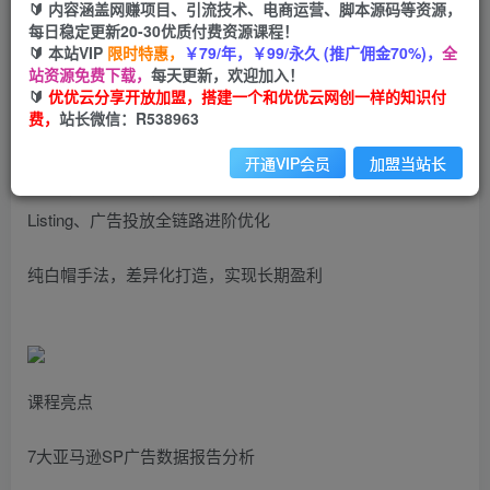
99
云币
云币
🔰 内容涵盖网赚项目、引流技术、电商运营、脚本源码等资源，
每日稳定更新20-30优质付费资源课程！
免费
会员
🔰 本站VIP
限时特惠，
￥79/年，￥99/永久 (推广佣金70%)，
全
站资源免费下载，
每天更新，欢迎加入！
立即购买
🔰
优优云分享开放加盟，搭建一个和优优云网创一样的知识付
费，
站长微信：R538963
您当前未登录！建议登陆后购买，可保存购买订单
开通VIP会员
加盟当站长
运营操盘手！亚马逊Bestsellers打造全链路，选品、
Listing、广告投放全链路进阶优化
纯白帽手法，差异化打造，实现长期盈利
课程亮点
7大亚马逊SP广告数据报告分析