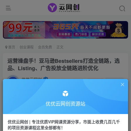
首页
创业课程
会员免费
正文
运营操盘手！亚马逊Bestsellers打造全链路，选
品、Listing、广告投放全链路进阶优化
优优云网创
私信
关注
2年前发布
1798
132
付费阅读
优优云网创资源站
运营操盘手！亚马逊Bestsellers打造全链路，选品、Listing、广告投放全链路进阶优化
此内容为付费阅读，请付费后查看
优优云网创 | 专注优质VIP网课资源分享，市面上收费几百几千
9.9
的项目资源课程这里全部都有！