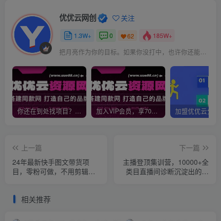
优优云网创
关注
1.3W+
0
185W+
62
把月亮作为你的目标。如果你没打中，也许你还能打中星星
你还在到处找项目？还在当韭菜？我靠网创资源站一个月收入5万+，曾经我也是个失败者。
加入VIP会员，享70%的推广提成，免费学习多种网上创业课程，菜鸟秒变大神！
上一篇
下一篇
24年最新快手图文带货项
主播登顶集训营，10000+全
目，零粉可做，不用剪辑轻
类目直播间诊断沉淀出的直
松过原创单号轻松日入300+
播实操必修课
相关推荐