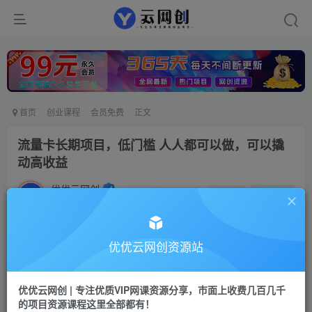
首页
创业课程
会员免费
正文
流量卡长期项目，低门槛 人人都可以做，可以撬
动高收益
优优云网创
私信
关注
2年前发布
762
98
付费阅读
优优云网创资源站
流量卡长期项目，低门槛 人人都可以做，可以撬动高收益
此内容为付费阅读，请付费后查看
优优云网创 | 专注优质VIP网课资源分享，市面上收费几百几千
9.9
的项目资源课程这里全部都有！