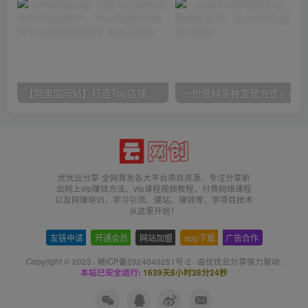
【阿里国际站】打造Top店铺&获得优质询盘客户，​95%的国际站讲师不会说的运营技巧
一份
优优云分享-全网首发各大平台项目资源、专注分享新
出网上vip赚钱方法、vip课程视频教程、付费网络课程
以及网赚培训，学习引流、建站、赚钱等，学项目技术
从这里开始！
友链申请
-
开通会员
-
网站加盟
-
app下载
-
广告合作
Copyright © 2023 ·
赣ICP备2024040251号-2
· 由
优优云分享
强力驱动.
本站已安全运行:
1639天8小时38分25秒