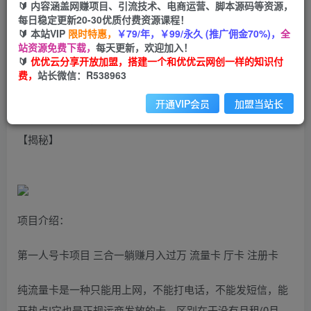
99
云币
云币
🔰 内容涵盖网赚项目、引流技术、电商运营、脚本源码等资源，
每日稳定更新20-30优质付费资源课程！
免费
会员
🔰 本站VIP
限时特惠，
￥79/年，￥99/永久 (推广佣金70%)，
全
站资源免费下载，
每天更新，欢迎加入！
立即购买
🔰
优优云分享开放加盟，搭建一个和优优云网创一样的知识付
费，
站长微信：R538963
您当前未登录！建议登陆后购买，可保存购买订单
开通VIP会员
加盟当站长
流量卡长期项目，低门槛 人人都可以做，可以撬动高收益
【揭秘】
项目介绍：
第一人号卡项目 三合一躺赚月入过万 流量卡 厅卡 注册卡
纯流量卡是一种只能用上网，不能打电话，不能发短信，能
开热点!它也是正规运商发放的卡，区别在于没有月租(0月