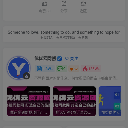
点赞
80
分享
收藏
Someone to love, something to do, and something to hope for.
有爱的人，有喜欢的事业，有梦想
优优云网创
关注
1.3W+
0
185W+
62
不管你面对的是什么，为你所爱的而奋斗都会是值得的
你还在到处找项目？还在当韭菜？我靠网创资源站一个月收入5万+，曾经我也是个失败者。
加入VIP会员，享70%的推广提成，免费学习多种网上创业课程，菜鸟秒变大神！