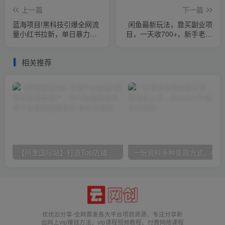
上一篇
下一篇
蓝海项目!黑科技引爆全网流
闲鱼最新玩法，靠买副业项
量小红书拉新，单日暴力收
目，一天收700+，新手老手
益7000+，小白也能轻松上
通用
手
相关推荐
【阿里国际站】打造Top店铺&获得优质询盘客户，​95%的国际站讲师不会说的运营技巧
一份
优优云分享-全网首发各大平台项目资源、专注分享新
出网上vip赚钱方法、vip课程视频教程、付费网络课程