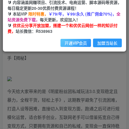
99
云币
云币
🔰 内容涵盖网赚项目、引流技术、电商运营、脚本源码等资源，
每日稳定更新20-30优质付费资源课程！
免费
会员
🔰 本站VIP
限时特惠，
￥79/年，￥99/永久 (推广佣金70%)，
全
站资源免费下载，
每天更新，欢迎加入！
立即购买
🔰
优优云分享开放加盟，搭建一个和优优云网创一样的知识付
费，
站长微信：R538963
您当前未登录！建议登陆后购买，可保存购买订单
开通VIP会员
加盟当站长
明星粉丝团私域玩法3.0变现稳定且暴力，全程干货，轻松上
手【揭秘】
今天给大家带来的是《明星粉丝团私域玩法3.0.变现稳定且
暴力，全程干货，轻松上手》，这期教学避免了引流困难，
打造人设等困难，直接切入到变现方面，跑通之后可进行规
模化运营，适合新手创业，互联网老手可以借鉴拓宽自己得
变现方式，只要拥有货源和自己的私域，变现会一直保持稳