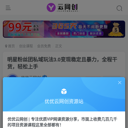
首页
创业课程
会员免费
正文
明星粉丝团私域玩法3.0变现稳定且暴力，全程干
货，轻松上手
优优云网创
私信
关注
2年前发布
754
80
付费阅读
优优云网创资源站
明星粉丝团私域玩法3.0变现稳定且暴力，全程干货，轻松上手
此内容为付费阅读，请付费后查看
优优云网创 | 专注优质VIP网课资源分享，市面上收费几百几千
9.9
的项目资源课程这里全部都有！