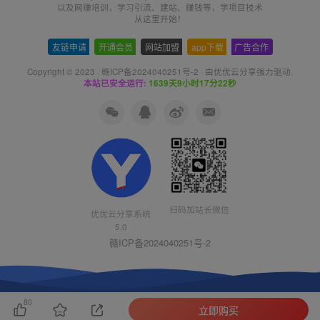
以及网赚培训，学习引流、建站、赚钱等，学项目技术
从这里开始！
友链申请
-
开通会员
-
网站加盟
-
app下载
-
广告合作
Copyright © 2023 ·
赣ICP备2024040251号-2
· 由
优优云分享
强力驱动.
本站已安全运行:
1639天9小时17分22秒
扫码加站长微信
优优云分享系统
5.0
赣ICP备2024040251号-2
80
立即购买