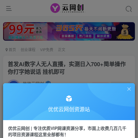
首页
创业课程
VIP免费
正文
首发Ai数字人无人直播，实测日入700+简单操作
你打字她说话 挂机即可
优优云网创
私信
关注
2年前发布
921
69
付费阅读
优优云网创资源站
首发Ai数字人无人直播，实测日入700+简单操作你打字她说话 挂机即可
此内容为付费阅读，请付费后查看
优优云网创 | 专注优质VIP网课资源分享，市面上收费几百几千
9.9
的项目资源课程这里全部都有！