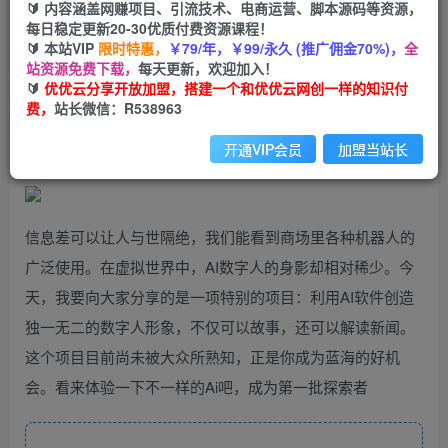
99
云币
云币
🔰 内容涵盖网赚项目、引流技术、电商运营、脚本源码等资源，
每日稳定更新20-30优质付费资源课程！
免费
会员
🔰 本站VIP
限时特惠，
￥79/年，￥99/永久 (推广佣金70%)，
全
站资源免费下载，
每天更新，欢迎加入！
立即购买
🔰
优优云分享开放加盟，搭建一个和优优云网创一样的知识付
费，
站长微信：R538963
您当前未登录！建议登陆后购买，可保存购买订单
开通VIP会员
加盟当站长
信息差可以让人与世隔绝，我们能看到商场里各种机器人的
广泛使用。在虚拟世界中，AI数字人的身影却相对稀少。今
天，我要向大家分享的是一项特别的项目：利用AI软件创造
独一无二的数字人形象，不仅可以故事，还可以解读新闻。
这个项目目前尚未被大众所熟知，正是你成为蓝海的好机
会。看来体验一下不一样的Ai吧，成为第一批探索者