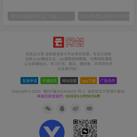
某讯游戏搬砖项目，0投入，可以挂机，轻松上手,月入3000+上不封顶
优优云分享-全网首发各大平台项目资源、专注分享新
出网上vip赚钱方法、vip课程视频教程、付费网络课程
以及网赚培训，学习引流、建站、赚钱等，学项目技术
从这里开始！
友链申请
-
开通会员
-
网站加盟
-
app下载
-
广告合作
Copyright © 2023 ·
赣ICP备2024040251号-2
· 由
优优云分享
强力驱动.
本站已安全运行:
1639天3小时38分4秒