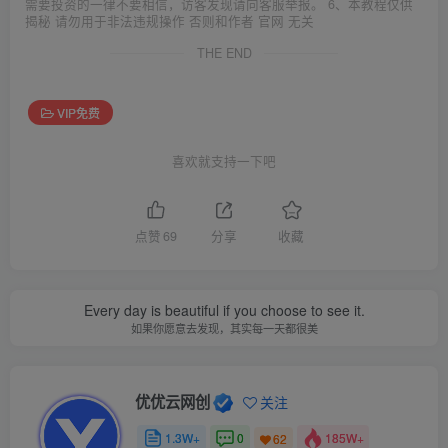
需要投资的一律不要相信，访客发现请向客服举报。 6、本教程仅供
揭秘 请勿用于非法违规操作 否则和作者 官网 无关
THE END
VIP免费
喜欢就支持一下吧
点赞
69
分享
收藏
Every day is beautiful if you choose to see it.
如果你愿意去发现，其实每一天都很美
优优云网创
关注
1.3W+
0
185W+
62