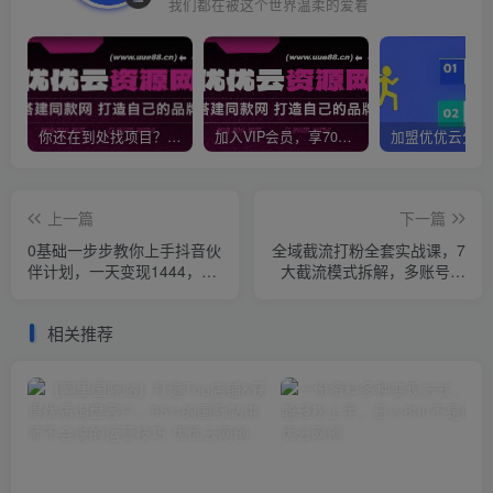
我们都在被这个世界温柔的爱着
你还在到处找项目？还在当韭菜？我靠网创资源站一个月收入5万+，曾经我也是个失败者。
加入VIP会员，享70%的推广提成，免费学习多种网上创业课程，菜鸟秒变大神！
上一篇
下一篇
0基础一步步教你上手抖音伙
全域截流打粉全套实战课，7
伴计划，一天变现1444，看
大截流模式拆解，多账号养
完直接可以上手实操
号导流私域，DeepSeek批
量制作截流话术素材
相关推荐