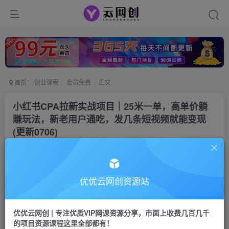
首页
创业课程
会员免费
正文
小红书CPA拉新实战项目｜25米一单，高单价躺
賺玩法，新老用户通吃，发几条短视频就能变现
(更新0706)
优优云网创
私信
关注
29天前发布
0
0
优优云网创资源站
付费资源
小红书CPA拉新实战项目｜25米一单，高单价躺賺玩法，新老用户通吃，发几条短视频就能变现(更新0706)
优优云网创 | 专注优质VIP网课资源分享，市面上收费几百几千
此内容为付费资源，请付费后查看
的项目资源课程这里全部都有！