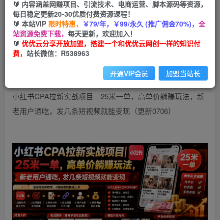
9.9
🔰 内容涵盖网赚项目、引流技术、电商运营、脚本源码等资源，
限时特惠
99
每日稳定更新20-30优质付费资源课程！
云币
云币
🔰 本站VIP
限时特惠，
￥79/年，￥99/永久 (推广佣金70%)，
全
免费
会员
站资源免费下载，
每天更新，欢迎加入！
🔰
优优云分享开放加盟，搭建一个和优优云网创一样的知识付
立即购买
费，
站长微信：R538963
您当前未登录！建议登陆后购买，可保存购买订单
开通VIP会员
加盟当站长
小红书CPA拉新实战项目｜25米一单，高单价躺賺玩法，新
老用户通吃，发几条短视频就能变现（更新0706）