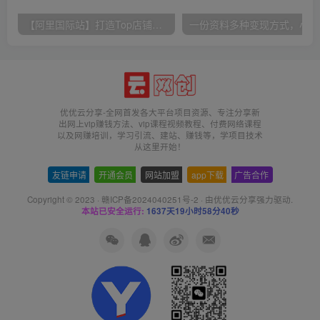
【阿里国际站】打造Top店铺&获得优质询盘客户，​95%的国际站讲师不会说的运营技巧
一份
优优云分享-全网首发各大平台项目资源、专注分享新
出网上vip赚钱方法、vip课程视频教程、付费网络课程
以及网赚培训，学习引流、建站、赚钱等，学项目技术
从这里开始！
友链申请
-
开通会员
-
网站加盟
-
app下载
-
广告合作
Copyright © 2023 ·
赣ICP备2024040251号-2
· 由
优优云分享
强力驱动.
本站已安全运行:
1637天19小时58分40秒