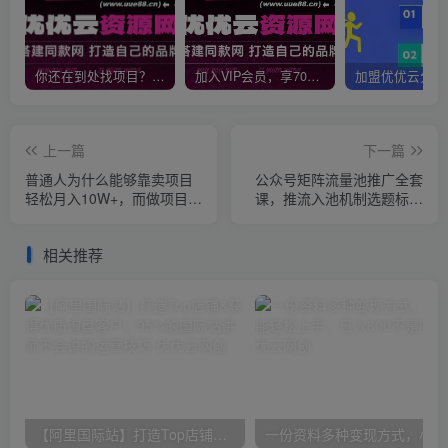
你还在到处找项目？还在当韭菜？我靠网创资源站一个月收入5万+，曾经我也是个失败者。
加入VIP会员，享70%的推广提成，免费学习多种网上创业课程，菜鸟秒变大神！
上一篇
下一篇
普通人为什么能够靠卖项目
公众号矩阵流量池推广全套
轻松月入10W+，而做项目却
课，推流入池机制选题标题
容易成炮灰，卖项目为什么
详解，DeepSeek AI批量做
能够稳賺不赔？【揭秘】
内容，多渠道变现全流程教
相关推荐
学
【阿里国际站】打造Top店铺&获得优质询盘客户，​95%的国际站讲师不会说的运营技巧
一份