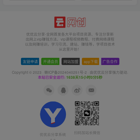
优优云分享-全网首发各大平台项目资源、专注分享新
出网上vip赚钱方法、vip课程视频教程、付费网络课程
以及网赚培训，学习引流、建站、赚钱等，学项目技术
从这里开始！
友链申请
-
开通会员
-
网站加盟
-
app下载
-
广告合作
Copyright © 2023 ·
赣ICP备2024040251号-2
· 由
优优云分享
强力驱动.
本站已安全运行:
1638天15小时0分5秒
扫码加站长微信
优优云分享系统