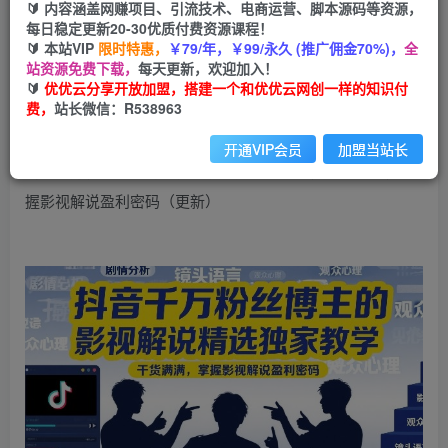
99
云币
云币
🔰 内容涵盖网赚项目、引流技术、电商运营、脚本源码等资源，
每日稳定更新20-30优质付费资源课程！
免费
会员
🔰 本站VIP
限时特惠，
￥79/年，￥99/永久 (推广佣金70%)，
全
站资源免费下载，
每天更新，欢迎加入！
立即购买
🔰
优优云分享开放加盟，搭建一个和优优云网创一样的知识付
费，
站长微信：R538963
您当前未登录！建议登陆后购买，可保存购买订单
开通VIP会员
加盟当站长
抖音千万粉丝博主的影视解说精选独家教学，干货满满，掌
握影视解说盈利密码（更新）