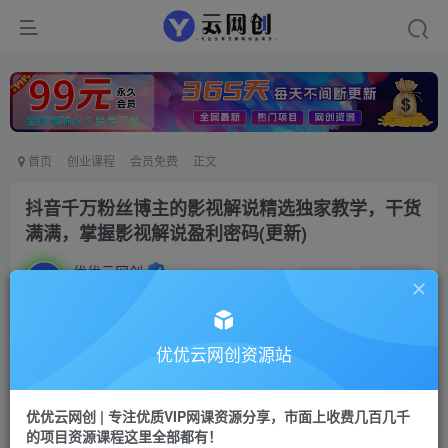
首页
创业课程
会员免费
正文
抖音千万粉丝博主的影视解说精选独家教学，干货
满满，掌握影视解说盈利密码(更新)
优优云网创
私信
关注
31天前发布
0
0
付费资源
优优云网创资源站
抖音千万粉丝博主的影视解说精选独家教学，干货满满，掌握影视解说盈利密码(更新)
此内容为付费资源，请付费后查看
优优云网创 | 专注优质VIP网课资源分享，市面上收费几百几千
9.9
限时特惠
的项目资源课程这里全部都有！