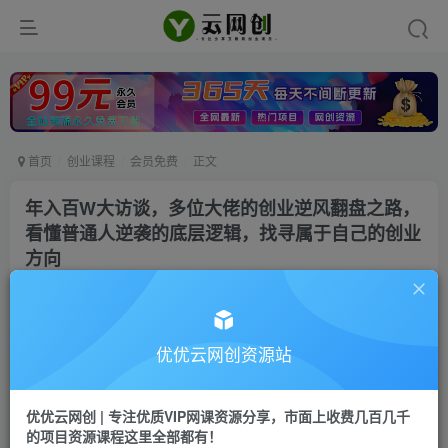
首页
创业课程
会员免费
正文
年入百W大访谈，多位大佬的创业逆风翻盘之路，
看懂普通人逆袭的底层逻辑，找寻属于自己的创业
方向
优优云网创
私信
关注
1个月前发布
1
0
优优云网创资源站
付费资源
年入百W大访谈，多位大佬的创业逆风翻盘之路，看懂普通人逆袭的底层逻辑，找寻属于自己的创业方向
优优云网创 | 专注优质VIP网课资源分享，市面上收费几百几千
此内容为付费资源，请付费后查看
的项目资源课程这里全部都有！