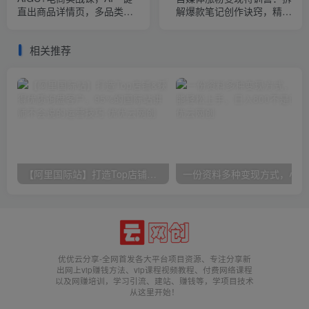
直出商品详情页，多品类全
解爆款笔记创作诀窍，精通
案例手把手教学，告别付费
Vlog摄制与朋友圈美工高效
美工(更新)
引流获客
相关推荐
【阿里国际站】打造Top店铺&获得优质询盘客户，​95%的国际站讲师不会说的运营技巧
一份
优优云分享-全网首发各大平台项目资源、专注分享新
出网上vip赚钱方法、vip课程视频教程、付费网络课程
以及网赚培训，学习引流、建站、赚钱等，学项目技术
从这里开始！