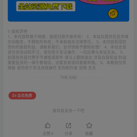
©
版权声明
1、本内容转载于网络，版权归原作者所有！ 2、本站仅提供信息存储
空间服务，不拥有所有权，不承担相关法律责任。 3、本内容若侵犯
到你的版权利益，请联系我们，会尽快给予删除处理！ 4、本站全资
源仅供测试和学习，请勿用于非法操作，一切后果与本站无关。 5、
如遇到充值付费环节课程或软件 请马上删除退出 涉及自身权益/利益
需要投资的一律不要相信，访客发现请向客服举报。 6、本教程仅供
揭秘 请勿用于非法违规操作 否则和作者 官网 无关
THE END
会员免费
喜欢就支持一下吧
点赞
0
分享
收藏