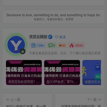
Someone to love, something to do, and something to hope for.
有爱的人，有喜欢的事业，有梦想
优优云网创
关注
1.3W+
0
185W+
62
不要急着说别无选择，也许、下个路口就会遇见希望
你还在到处找项目？还在当韭菜？我靠网创资源站一个月收入5万+，曾经我也是个失败者。
加入VIP会员，享70%的推广提成，免费学习多种网上创业课程，菜鸟秒变大神！
上一篇
下一篇
AIGC+电商实战课，AI一键
自媒体涨粉变现特训营：拆