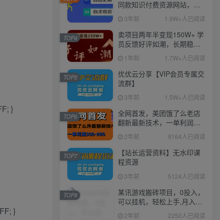
同款知识付费资源网站，实
现长期稳定被动收入~
3年前
1.9W+人已阅读
卖项目两年半变现150W+ 学
TOP4
员反馈好评如潮，长期稳定
变现，可以一直干到老！
1年前
1.7W+人已阅读
优优云分享【VIP会员专属交
TOP5
流群】
3年前
1.5W+人已阅读
F; }
全网首发，美团饿了么老店
TOP6
翻新最新技术，一单利润
300-600
2年前
9164人已阅读
【站长运营资料】无水印课
TOP7
程资源
3年前
5124人已阅读
某讯游戏搬砖项目，0投入，
TOP8
可以挂机，轻松上手,月入
FF; }
3000+上不封顶
2年前
2250人已阅读