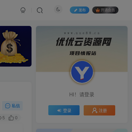
发布
开通会员
HI！请登录
私信
注册
登录
5
0