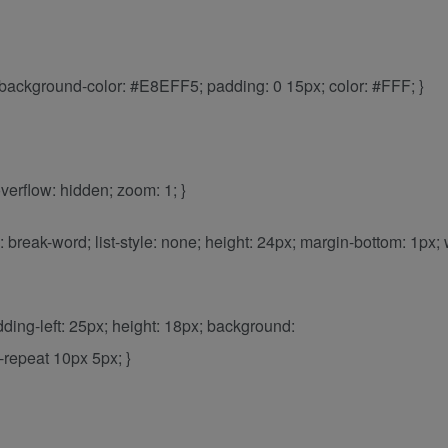
x; background-color: #E8EFF5; padding: 0 15px; color: #FFF; }
erflow: hidden; zoom: 1; }
ap: break-word; list-style: none; height: 24px; margin-bottom: 1px; 
adding-left: 25px; height: 18px; background:
-repeat 10px 5px; }