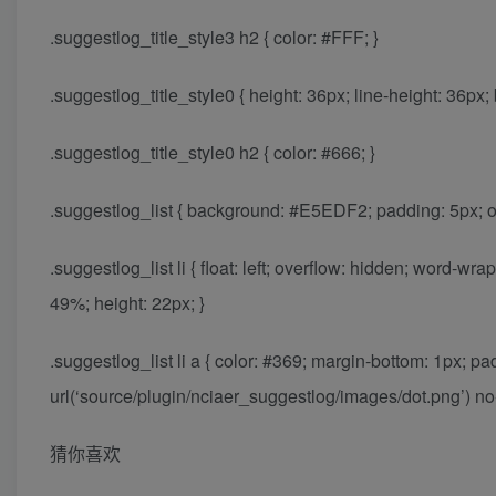
.suggestlog_title_style3 h2 { color: #FFF; }
.suggestlog_title_style0 { height: 36px; line-height: 36p
.suggestlog_title_style0 h2 { color: #666; }
.suggestlog_list { background: #E5EDF2; padding: 5px; ov
.suggestlog_list li { float: left; overflow: hidden; word-wr
49%; height: 22px; }
.suggestlog_list li a { color: #369; margin-bottom: 1px; p
url(‘source/plugin/nciaer_suggestlog/images/dot.png’) no
猜你喜欢