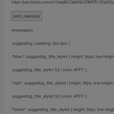
https://pan.baidu.com/s/15opjBCQdNf3UZtMO
post_newreply
vmessage();
.suggestlog { padding: 5px 0px; }
/*blue*/ .suggestlog_title_style1 { height: 36px; line-hei
.suggestlog_title_style1 h2 { color: #FFF; }
/*red*/ .suggestlog_title_style2 { height: 36px; line-heig
.suggestlog_title_style2 h2 { color: #FFF; }
/*black*/ .suggestlog_title_style3 { height: 36px; line-he