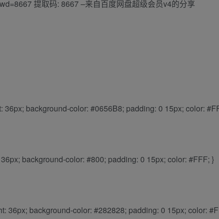
Tc7EqQ?pwd=8667 提取码: 8667 –来自百度网盘超级会员v4的分享
ght: 36px; background-color: #0656B8; padding: 0 15px; color: #FF
ht: 36px; background-color: #800; padding: 0 15px; color: #FFF; }
ight: 36px; background-color: #282828; padding: 0 15px; color: #F