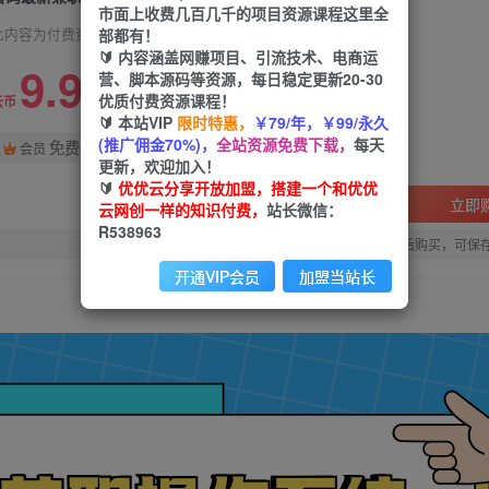
市面上收费几百几千的项目资源课程这里全
部都有！
此内容为付费资源，请付费后查看
🔰 内容涵盖网赚项目、引流技术、电商运
9.9
营、脚本源码等资源，每日稳定更新20-30
限时特惠
优质付费资源课程！
99
云币
云币
🔰 本站VIP
限时特惠，
￥79/年，￥99/永久
(推广佣金70%)，
全站资源免费下载，
每天
免费
会员
更新，欢迎加入！
🔰
优优云分享开放加盟，搭建一个和优优
立即
云网创一样的知识付费，
站长微信：
R538963
您当前未登录！建议登陆后购买，可保
开通VIP会员
加盟当站长