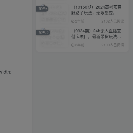
（10150期）2024高考项目
TOP9
野路子玩法，无限裂变，最
高一天1W＋！
2年前
2102人已阅读
（9934期）24h无人直播支
TOP10
付宝项目，最新带货玩法，
纯躺赚实测日入500+
2年前
2100人已阅读
width: