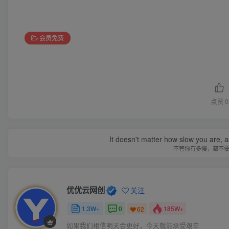
会员免费
点赞
0
It doesn't matter how slow you are, as
不管你有多慢，都不
优优云网创
关注
1.3W+
0
185W+
62
如果我们相信明天会更好，今天就能承受艰辛