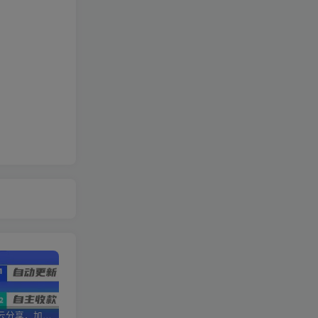
加盟优优云分享，加盟搭建同款知识付费资源网站，实现长期稳定被动收入~
卖项目两年半变现150W+ 学员反馈好评如潮，长期稳定变现，可以一直干到老！
优优云分享【VIP会员专属交流群】