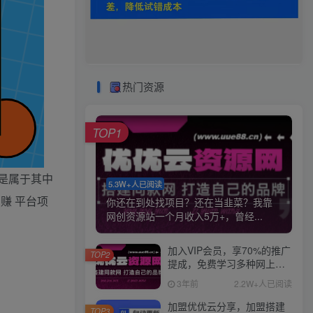
热门资源
TOP1
是属于其中
5.3W+人已阅读
赚 平台项
你还在到处找项目？还在当韭菜？我靠
网创资源站一个月收入5万+，曾经...
加入VIP会员，享70%的推广
TOP2
提成，免费学习多种网上创
业课程，菜鸟秒变大神！
3年前
2.2W+人已阅读
加盟优优云分享，加盟搭建
TOP3