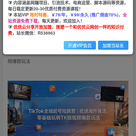
99
云币
云币
🔰 内容涵盖网赚项目、引流技术、电商运营、脚本源码等资源，
每日稳定更新20-30优质付费资源课程！
免费
会员
🔰 本站VIP
限时特惠，
￥79/年，￥99/永久 (推广佣金70%)，
全
站资源免费下载，
每天更新，欢迎加入！
立即购买
🔰
优优云分享开放加盟，搭建一个和优优云网创一样的知识付
费，
站长微信：R538963
您当前未登录！建议登陆后购买，可保存购买订单
开通VIP会员
加盟当站长
TikTok全域起号陪跑营｜吃透海外算法，零基础玩转TK短视
频爆款玩法