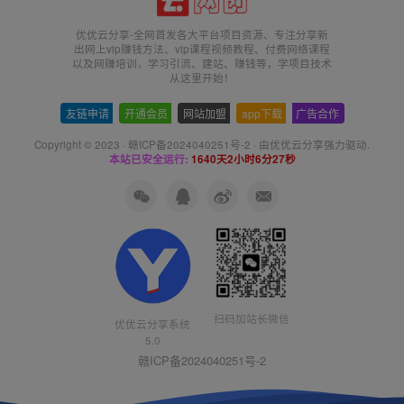
优优云分享-全网首发各大平台项目资源、专注分享新
出网上vip赚钱方法、vip课程视频教程、付费网络课程
以及网赚培训，学习引流、建站、赚钱等，学项目技术
从这里开始！
友链申请
-
开通会员
-
网站加盟
-
app下载
-
广告合作
Copyright © 2023 ·
赣ICP备2024040251号-2
· 由
优优云分享
强力驱动.
本站已安全运行:
1640天2小时6分28秒
扫码加站长微信
优优云分享系统
5.0
赣ICP备2024040251号-2