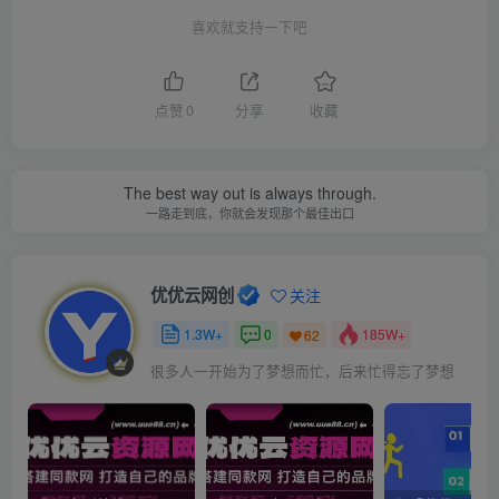
喜欢就支持一下吧
点赞
0
分享
收藏
The best way out is always through.
一路走到底，你就会发现那个最佳出口
优优云网创
关注
1.3W+
0
185W+
62
很多人一开始为了梦想而忙，后来忙得忘了梦想