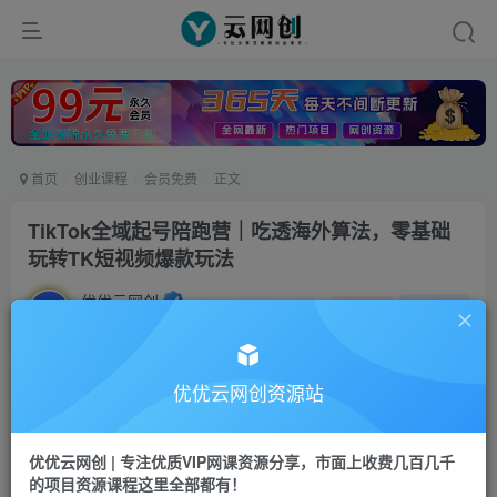
首页
创业课程
会员免费
正文
TikTok全域起号陪跑营｜吃透海外算法，零基础
玩转TK短视频爆款玩法
优优云网创
私信
关注
3个月前发布
4
0
付费资源
优优云网创资源站
TikTok全域起号陪跑营｜吃透海外算法，零基础玩转TK短视频爆款玩法
此内容为付费资源，请付费后查看
优优云网创 | 专注优质VIP网课资源分享，市面上收费几百几千
9.9
限时特惠
的项目资源课程这里全部都有！