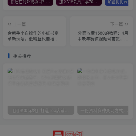
你还在到处找项目？还在当韭菜？我靠网创资源站一个月收入5万+，曾经我也是个失败者。
加入VIP会员，享70%的推广提成，免费学习多种网上创业课程，菜鸟秒变大神！
上一篇
下一篇
合新手小白操作的小红书商
外面收费1580的教程：4月
单新玩法，低粉丝也能接
中老年赛道视频号带货，自
单，一个月接三单赚了
然流玩法一周内可以出效果
150+！
相关推荐
【阿里国际站】打造Top店铺&获得优质询盘客户，​95%的国际站讲师不会说的运营技巧
一份