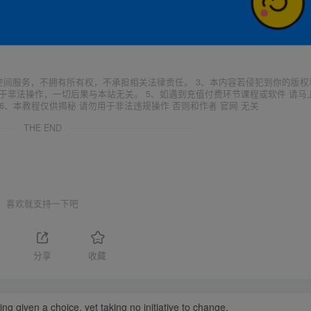
空间服务，不拥有所有权，不承担相关法律责任。 3、本内容若侵犯到你的版权
于非法操作，一切后果与本站无关。 5、如遇到充值付费环节课程或软件 请马
6、本教程仅供揭秘 请勿用于非法违规操作 否则和作者 官网 无关
THE END
喜欢就支持一下吧
分享
收藏
ing given a choice, yet taking no initiative to change.