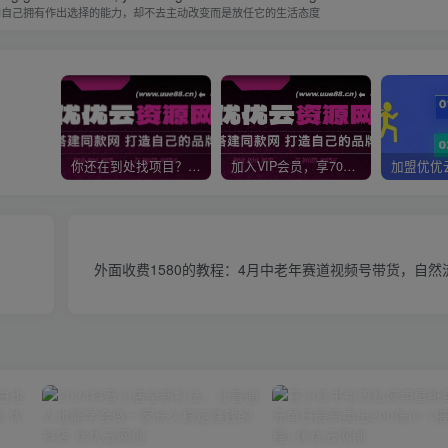
知自己拥有作出选择的能力，却不去主动改变而是放任它的生活态度
你还在到处找项目？还在当韭菜？我靠网创资源站一个月收入5万+，曾经我也是个失败者。
加入VIP会员，享70%的推广提成，免费学习多种网上创业课程，菜鸟秒变大神！
外面收费1580的教程：4月中老年赛道视频号带货，自