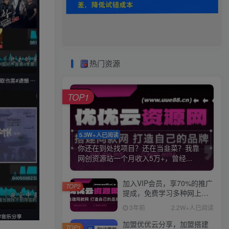
热门资源
TOP1
5.3W+人已阅读
你还在到处找项目？还在当韭菜？我靠
网创资源站一个月收入5万+，曾经...
加入VIP会员，享70%的推广
TOP2
提成，免费学习多种网上创
业课程，菜鸟秒变大神！
3年前
2.2W+人已阅读
加盟优优云分享，加盟搭建
TOP3