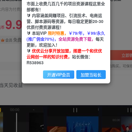
市面上收费几百几千的项目资源课程这里全
部都有！
此内容为付费资源，请付费后查看
🔰 内容涵盖网赚项目、引流技术、电商运
9.9
营、脚本源码等资源，每日稳定更新20-30
限时特惠
优质付费资源课程！
99
云币
云币
🔰 本站VIP
限时特惠，
￥79/年，￥99/永久
(推广佣金70%)，
全站资源免费下载，
每天
免费
会员
更新，欢迎加入！
🔰
优优云分享开放加盟，搭建一个和优优
立即
云网创一样的知识付费，
站长微信：
R538963
您当前未登录！建议登陆后购买，可保
开通VIP会员
加盟当站长
当天见收益