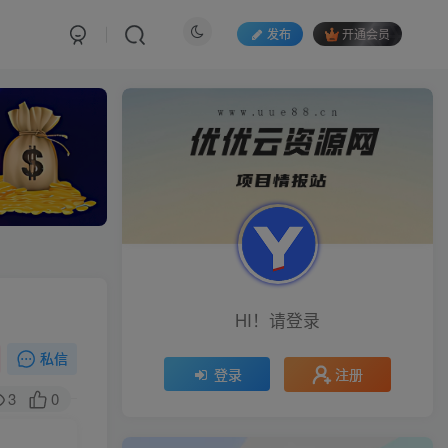
发布
开通会员
HI！请登录
私信
注册
登录
3
0