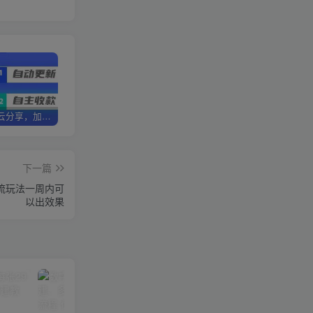
加盟优优云分享，加盟搭建同款知识付费资源网站，实现长期稳定被动收入~
卖项目两年半变现150W+ 学员反馈好评如潮，长期稳定变现，可以一直干到老！
优优云分享【VIP会员专属交流群】
下一篇
然流玩法一周内可
以出效果