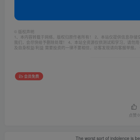
©
版权声明
1、本内容转载于网络，版权归原作者所有！ 2、本站仅提供信息存储
我们，会尽快给予删除处理！ 4、本站全资源仅供测试和学习，请勿用
及自身权益/利益 需要投资的一律不要相信，访客发现请向客服举报。 
会员免费
点赞
0
The worst sort of indolence is be