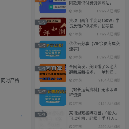
同款知识付费资源网站，实
现长期稳定被动收入~
3年前
1.9W+人已阅读
卖项目两年半变现150W+ 学
TOP4
员反馈好评如潮，长期稳定
变现，可以一直干到老！
1年前
1.7W+人已阅读
优优云分享【VIP会员专属交
TOP5
流群】
3年前
1.5W+人已阅读
全网首发，美团饿了么老店
TOP6
翻新最新技术，一单利润
300-600
，同时严格
2年前
9164人已阅读
【站长运营资料】无水印课
TOP7
程资源
3年前
5124人已阅读
某讯游戏搬砖项目，0投入，
TOP8
可以挂机，轻松上手,月入
3000+上不封顶
2年前
2250人已阅读