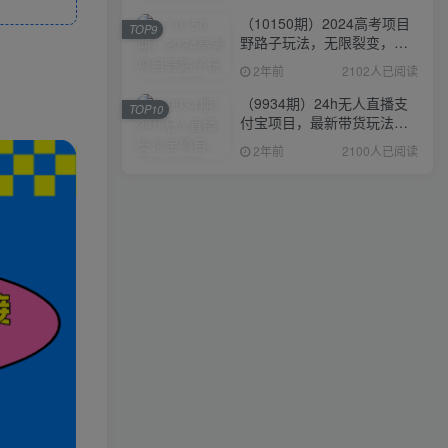
（10150期）2024高考项目
TOP9
野路子玩法，无限裂变，最
高一天1W＋！
2年前
2102人已阅读
（9934期）24h无人直播支
TOP10
付宝项目，最新带货玩法，
纯躺赚实测日入500+
2年前
2100人已阅读