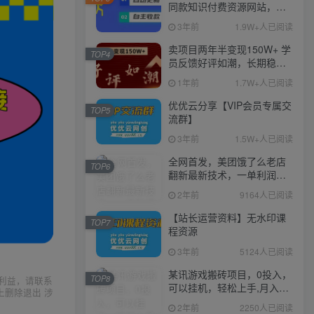
同款知识付费资源网站，实
现长期稳定被动收入~
3年前
1.9W+人已阅读
卖项目两年半变现150W+ 学
TOP4
员反馈好评如潮，长期稳定
变现，可以一直干到老！
1年前
1.7W+人已阅读
优优云分享【VIP会员专属交
TOP5
流群】
3年前
1.5W+人已阅读
全网首发，美团饿了么老店
TOP6
翻新最新技术，一单利润
300-600
2年前
9164人已阅读
【站长运营资料】无水印课
TOP7
程资源
3年前
5124人已阅读
某讯游戏搬砖项目，0投入，
TOP8
利益，请联系
可以挂机，轻松上手,月入
上删除退出 涉
3000+上不封顶
2年前
2250人已阅读