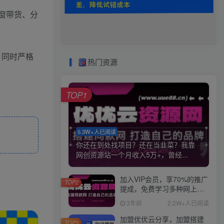
窗带货、分
，同时严格
热门资源
TOP1
5.3W+人已阅读
你还在到处找项目？还在当韭菜？我靠
网创资源站一个月收入5万+，曾经...
加入VIP会员，享70%的推广
TOP2
提成，免费学习多种网上创
业课程，菜鸟秒变大神！
3年前
2.2W+人已阅读
加盟优优云分享，加盟搭建
TOP3