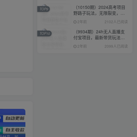
（10150期）2024高考项目
TOP9
野路子玩法，无限裂变，最
高一天1W＋！
2年前
2102人已阅读
（9934期）24h无人直播支
TOP10
付宝项目，最新带货玩法，
纯躺赚实测日入500+
2年前
2099人已阅读
加盟优优云分享，加盟搭建同款知识付费资源网站，实现长期稳定被动收入~
卖项目两年半变现150W+ 学员反馈好评如潮，长期稳定变现，可以一直干到老！
优优云分享【VIP会员专属交流群】