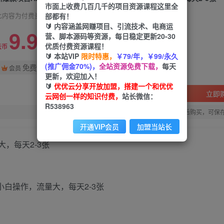
市面上收费几百几千的项目资源课程这里全
部都有！
此内容为付费资源，请付费后查看
🔰 内容涵盖网赚项目、引流技术、电商运
9.9
营、脚本源码等资源，每日稳定更新20-30
限时特惠
优质付费资源课程！
99
云币
云币
🔰 本站VIP
限时特惠，
￥79/年，￥99/永久
(推广佣金70%)，
全站资源免费下载，
每天
免费
会员
更新，欢迎加入！
🔰
优优云分享开放加盟，搭建一个和优优
立即
云网创一样的知识付费，
站长微信：
R538963
您当前未登录！建议登陆后购买，可保
开通VIP会员
加盟当站长
，每天2-3张