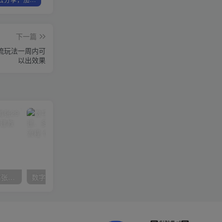
下一篇
然流玩法一周内可
以出效果
在小红书引流私域卖壁纸每张29元单日最高卖出200张(0-1搭建教程)
数字人操作员，数字人直播搭建、多路开播、选品技巧，0-1开播流程