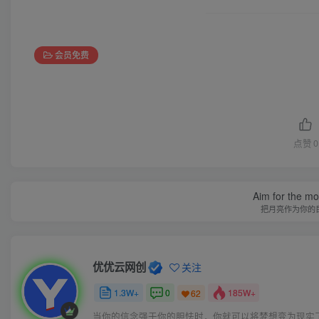
会员免费
点赞
0
Aim for the moo
把月亮作为你的
优优云网创
关注
1.3W+
0
185W+
62
当你的信念强于你的胆怯时，你就可以将梦想变为现实