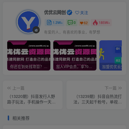
优优云网创
关注
1.3W+
0
185W+
62
有爱的人，有喜欢的事业，有梦想
你还在到处找项目？还在当韭菜？我靠网创资源站一个月收入5万+，曾经我也是个失败者。
加入VIP会员，享70%的推广提成，免费学习多种网上创业课程，菜鸟秒变大神！
上一篇
下一篇
（13220期）抖音发行人野
（13239期）抖音自热流打
路子玩法，手机操作一天
法，三天起千粉号，单视频
2000+
十万播放量，日引精准粉
1000+，…
相关推荐