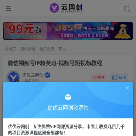
首页
创业课程
会员免费
正文
微信视频号IP精英班-视频号短视频教程
优优云网创
私信
关注
2年前发布
6
0
付费资源
微信视频号IP精英班-视频号短视频教程
优优云网创资源站
此内容为付费资源，请付费后查看
9.9
限时特惠
优优云网创 | 专注优质VIP网课资源分享，市面上收费几百几千
99
云币
云币
的项目资源课程这里全部都有！