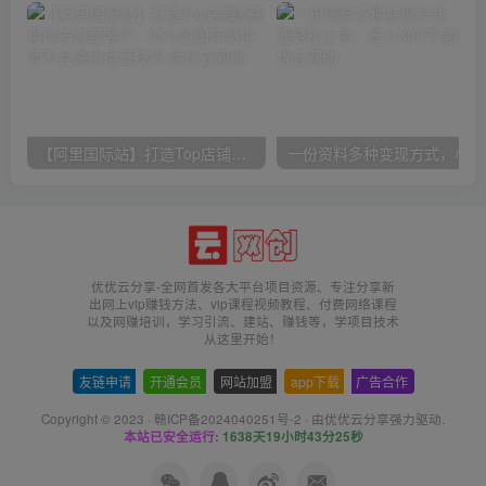
【阿里国际站】打造Top店铺&获得优质询盘客户，​95%的国际站讲师不会说的运营技巧
一份
优优云分享-全网首发各大平台项目资源、专注分享新
出网上vip赚钱方法、vip课程视频教程、付费网络课程
以及网赚培训，学习引流、建站、赚钱等，学项目技术
从这里开始！
友链申请
-
开通会员
-
网站加盟
-
app下载
-
广告合作
Copyright © 2023 ·
赣ICP备2024040251号-2
· 由
优优云分享
强力驱动.
本站已安全运行:
1638天19小时43分25秒