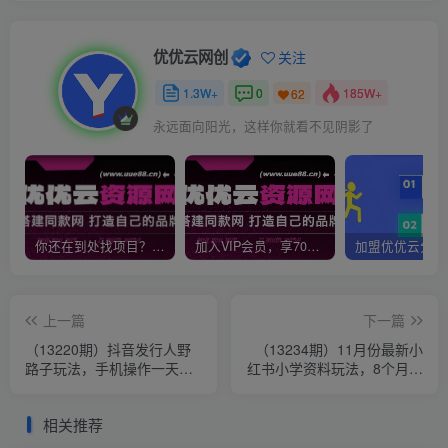
优优云网创
关注
1.3W+
0
185W+
62
永远面向阳光，这样你就看不见阴影了
你还在到处找项目？还在当韭菜？我靠网创资源站一个月收入5万+，曾经我也是个失败者。
加入VIP会员，享70%的推广提成，免费学习多种网上创业课程，菜鸟秒变大神！
上一篇
下一篇
（13220期）抖音发行人野
（13234期）11月份最新小
路子玩法，手机操作一天
红书小学资料玩法，8个月收
2000+
入破30W+日引流8000+，简
单粗暴…
相关推荐