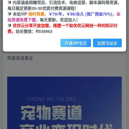
99
云币
云币
🔰 内容涵盖网赚项目、引流技术、电商运营、脚本源码等资源，
每日稳定更新20-30优质付费资源课程！
免费
会员
🔰 本站VIP
限时特惠，
￥79/年，￥99/永久 (推广佣金70%)，
全
站资源免费下载，
每天更新，欢迎加入！
立即购买
🔰
优优云分享开放加盟，搭建一个和优优云网创一样的知识付
费，
站长微信：R538963
您当前未登录！建议登陆后购买，可保存购买订单
开通VIP会员
加盟当站长
宠物赛道商业变现时代，学习宠物短视频带货变现，将宠物
热爱变成事业