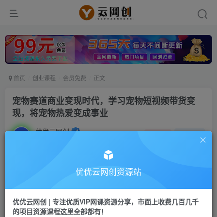
首页
创业课程
会员免费
正文
宠物赛道商业变现时代，学习宠物短视频带货变
现，将宠物热爱变成事业
优优云网创
私信
关注
2年前发布
9
0
付费资源
优优云网创资源站
宠物赛道商业变现时代，学习宠物短视频带货变现，将宠物热爱变成事业
此内容为付费资源，请付费后查看
优优云网创 | 专注优质VIP网课资源分享，市面上收费几百几千
9.9
限时特惠
的项目资源课程这里全部都有！