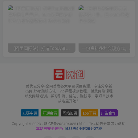
【阿里国际站】打造Top店铺&获得优质询盘客户，​95%的国际站讲师不会说的运营技巧
一份
优优云分享-全网首发各大平台项目资源、专注分享新
出网上vip赚钱方法、vip课程视频教程、付费网络课程
以及网赚培训，学习引流、建站、赚钱等，学项目技术
从这里开始！
友链申请
-
开通会员
-
网站加盟
-
app下载
-
广告合作
Copyright © 2023 ·
赣ICP备2024040251号-2
· 由
优优云分享
强力驱动.
本站已安全运行:
1638天9小时25分27秒