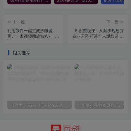
你还在到处找项目？还在当韭菜？我靠网创资源站一个月收入5万+，曾经我也是个失败者。
加入VIP会员，享70%的推广提成，免费学习多种网上创业课程，菜鸟秒变大神！
上一篇
下一篇
利用软件一键生成沙雕漫
知识变现课：从起步规划到
画，一条视频播放12W+，单
商业闭环 打造个人爆款课 搭
日变现1000+
建年入百万财富系统
相关推荐
【阿里国际站】打造Top店铺&获得优质询盘客户，​95%的国际站讲师不会说的运营技巧
一份