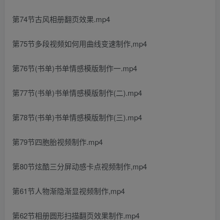
第74节古风相册翻页效果.mp4
第75节多段视频如何用曲线变速制作,mp4
第76节(书单)书单情感模版制作一.mp4
第77节(书单)书单情感模版制作(二).mp4
第78节(书单)书单情感模版制作(三).mp4
第79节四胞胎视频制作.mp4
第80节炫酷三分屏动感卡点视频制作,mp4
第61节人物渐隐渐显视频制作,mp4
第62节相册圆形扫描翻页效果制作.mp4