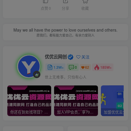
点赞
0
分享
收藏
May we all have the power to love ourselves and others.
愿我们，都有能力爱自己，有余力爱别人
优优云网创
关注
1.3W+
0
185W+
62
世上无难事，只怕有心人
你还在到处找项目？还在当韭菜？我靠网创资源站一个月收入5万+，曾经我也是个失败者。
加入VIP会员，享70%的推广提成，免费学习多种网上创业课程，菜鸟秒变大神！