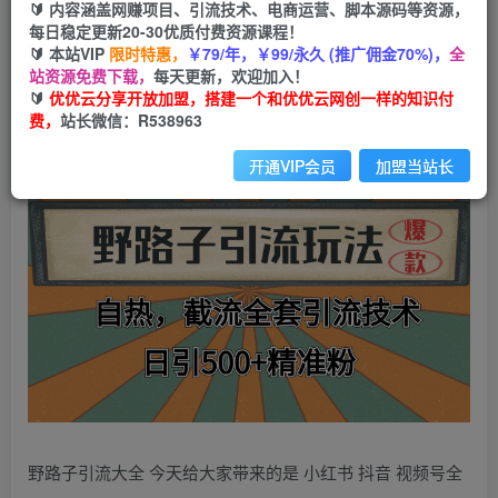
99
云币
云币
🔰 内容涵盖网赚项目、引流技术、电商运营、脚本源码等资源，
每日稳定更新20-30优质付费资源课程！
免费
会员
🔰 本站VIP
限时特惠，
￥79/年，￥99/永久 (推广佣金70%)，
全
站资源免费下载，
每天更新，欢迎加入！
立即购买
🔰
优优云分享开放加盟，搭建一个和优优云网创一样的知识付
费，
站长微信：R538963
您当前未登录！建议登陆后购买，可保存购买订单
开通VIP会员
加盟当站长
野路子引流大全 今天给大家带来的是 小红书 抖音 视频号全