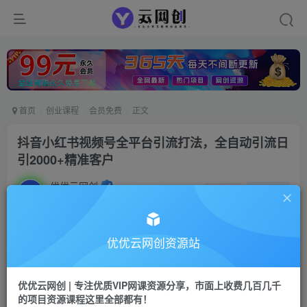
首页
创业课程
会员免费
正文
抖音小红书视频号全平台引流打法，全自动引流日
引2000+精准客户
优优云网创
私信
关注
2年前发布
17
0
付费资源
优优云网创资源站
抖音小红书视频号全平台引流打法，全自动引流日引2000+精准客户
此内容为付费资源，请付费后查看
优优云网创 | 专注优质VIP网课资源分享，市面上收费几百几千
9.9
限时特惠
的项目资源课程这里全部都有！