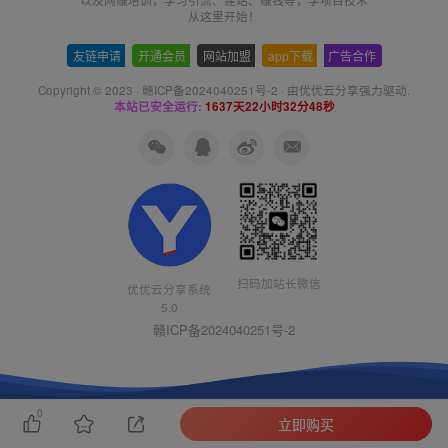
从这里开始！
友链申请
-
开通会员
-
网站加盟
-
app下载
-
广告合作
Copyright © 2023 ·
赣ICP备2024040251号-2
· 由
优优云分享
强力驱动.
本站已安全运行:
1637天22小时32分49秒
扫码加站长微信
优优云分享系统
5.0
赣ICP备2024040251号-2
0
立即购买