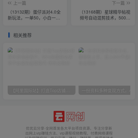
上一篇
下一篇
（13132期）蛋仔派对4.0全
（13168期）星球精华帖视
新玩法，一单50，小白一部
频号自动混剪技术，500万
手机日入3000+
播放引流17000创业粉，最
新内部引…
相关推荐
【阿里国际站】打造Top店铺&获得优质询盘客户，​95%的国际站讲师不会说的运营技巧
一份
优优云分享-全网首发各大平台项目资源、专注分享新
出网上vip赚钱方法、vip课程视频教程、付费网络课程
以及网赚培训，学习引流、建站、赚钱等，学项目技术