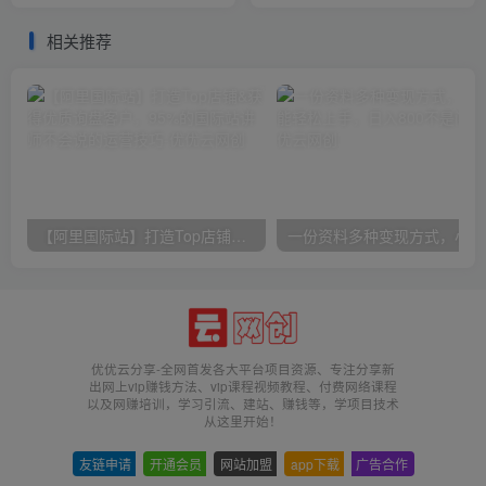
传授资源整理与引流实操方
法
相关推荐
【阿里国际站】打造Top店铺&获得优质询盘客户，​95%的国际站讲师不会说的运营技巧
一份
优优云分享-全网首发各大平台项目资源、专注分享新
出网上vip赚钱方法、vip课程视频教程、付费网络课程
以及网赚培训，学习引流、建站、赚钱等，学项目技术
从这里开始！
友链申请
-
开通会员
-
网站加盟
-
app下载
-
广告合作