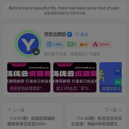
Behind every beautiful life, there has been some kind of pain.
破茧成蝶的美好生活都有伤痛
优优云网创
关注
1.3W+
0
185W+
62
我可能不完美，但是我至少不虚伪
你还在到处找项目？还在当韭菜？我靠网创资源站一个月收入5万+，曾经我也是个失败者。
加入VIP会员，享70%的推广提成，免费学习多种网上创业课程，菜鸟秒变大神！
上一篇
下一篇
（13121期）英雄联盟辅助
（13140期）影视资源变现
器掘金单日变现3000+
实战课：揭秘6种变现模式，