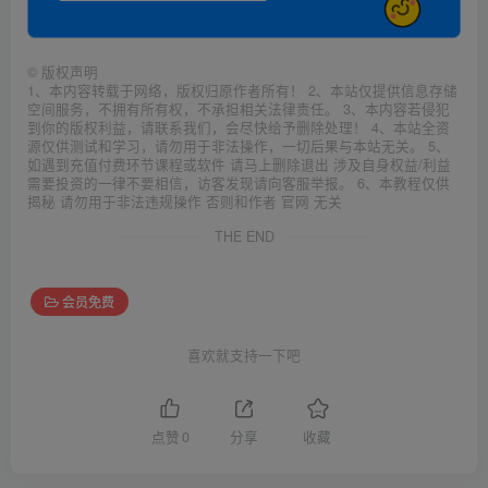
©
版权声明
1、本内容转载于网络，版权归原作者所有！ 2、本站仅提供信息存储
空间服务，不拥有所有权，不承担相关法律责任。 3、本内容若侵犯
到你的版权利益，请联系我们，会尽快给予删除处理！ 4、本站全资
源仅供测试和学习，请勿用于非法操作，一切后果与本站无关。 5、
如遇到充值付费环节课程或软件 请马上删除退出 涉及自身权益/利益
需要投资的一律不要相信，访客发现请向客服举报。 6、本教程仅供
揭秘 请勿用于非法违规操作 否则和作者 官网 无关
THE END
会员免费
喜欢就支持一下吧
点赞
0
分享
收藏