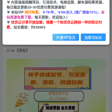
99
云币
云币
🔰 内容涵盖网赚项目、引流技术、电商运营、脚本源码等资源，
每日稳定更新20-30优质付费资源课程！
免费
会员
🔰 本站VIP
限时特惠，
￥79/年，￥99/永久 (推广佣金70%)，
全
站资源免费下载，
每天更新，欢迎加入！
立即购买
🔰
优优云分享开放加盟，搭建一个和优优云网创一样的知识付
费，
站长微信：R538963
您当前未登录！建议登陆后购买，可保存购买订单
开通VIP会员
加盟当站长
快手快速起号，引流s粉、涨粉、网盘拉新多重变现方式，月
入1w【揭秘】