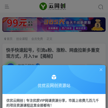
首页
创业课程
会员免费
正文
快手快速起号，引流s粉、涨粉、网盘拉新多重变
现方式，月入1w【揭秘】
优优云网创
私信
关注
2年前发布
10
0
付费资源
优优云网创资源站
快手快速起号，引流s粉、涨粉、网盘拉新多重变现方式，月入1w【揭秘】
此内容为付费资源，请付费后查看
优优云网创 | 专注优质VIP网课资源分享，市面上收费几百几千
9.9
限时特惠
的项目资源课程这里全部都有！