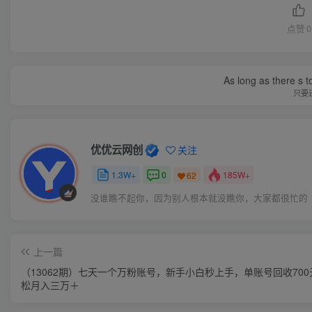
点赞
0
As long as there s t
只要
优优云网创
关注
1.3W+
0
185W+
62
没谁瞧不起你，因为别人根本就没瞧你，大家都很忙的
上一篇
（13062期）七天一个万粉账号，新手小白秒上手，单账号回收700
松月入三万＋