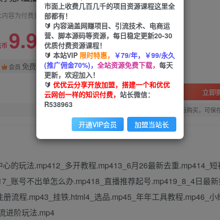
市面上收费几百几千的项目资源课程这里全
部都有！
此内容为付费资源，请付费后查看
🔰 内容涵盖网赚项目、引流技术、电商运
9.9
营、脚本源码等资源，每日稳定更新20-30
限时特惠
优质付费资源课程！
99
云币
云币
🔰 本站VIP
限时特惠，
￥79/年，￥99/永久
(推广佣金70%)，
全站资源免费下载，
每天
免费
会员
更新，欢迎加入！
🔰
优优云分享开放加盟，搭建一个和优优
立即
云网创一样的知识付费，
站长微信：
R538963
您当前未登录！建议登陆后购买，可保
开通VIP会员
加盟当站长
的玩法.mp412_多开教程.mp413_6月26最新去重.mp414_
417_账号不出单怎么办.mp418_直播推荐起号.mp419_8_4日
注册流程.mp43_挂铁.html4_选品.mp45_年年工具教程.mp46_
素流进阶玩法.mp4