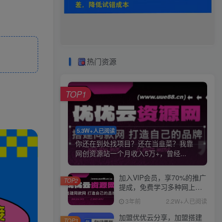
热门资源
TOP1
5.3W+人已阅读
你还在到处找项目？还在当韭菜？我靠
网创资源站一个月收入5万+，曾经...
加入VIP会员，享70%的推广
TOP2
提成，免费学习多种网上创
业课程，菜鸟秒变大神！
3年前
2.2W+人已阅读
加盟优优云分享，加盟搭建
TOP3