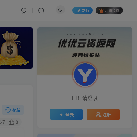
发布
开通会员
HI！请登录
私信
注册
登录
7
0