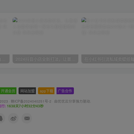
一份资料多种变现方式，小白也能轻松上手，日入800不是问题
2024抖音小店全新打法，让普通人也能学会做一家长久稳定赚钱的抖店
开通会员
-
网站加盟
-
app下载
-
广告合作
 2023 ·
赣ICP备2024040251号-2
· 由
优优云分享
强力驱动.
行:
1638天7小时32分44秒