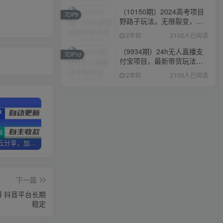
（10150期）2024高考项目
TOP9
野路子玩法，无限裂变，最
高一天1W＋！
2年前
2102人已阅读
（9934期）24h无人直播支
TOP10
付宝项目，最新带货玩法，
纯躺赚实测日入500+
2年前
2100人已阅读
加盟优优云分享，加盟搭建同款知识付费资源网站，实现长期稳定被动收入~
卖项目两年半变现150W+ 学员反馈好评如潮，长期稳定变现，可以一直干到老！
优优云分享【VIP会员专属交流群】
下一篇
得 抖音平台长期
稳定