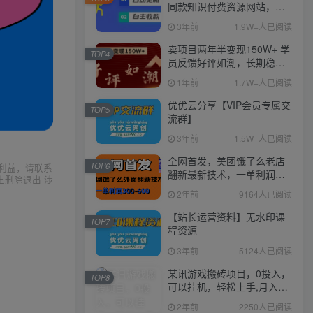
同款知识付费资源网站，实
现长期稳定被动收入~
3年前
1.9W+人已阅读
卖项目两年半变现150W+ 学
TOP4
员反馈好评如潮，长期稳定
变现，可以一直干到老！
1年前
1.7W+人已阅读
优优云分享【VIP会员专属交
TOP5
流群】
3年前
1.5W+人已阅读
全网首发，美团饿了么老店
TOP6
利益，请联系
翻新最新技术，一单利润
上删除退出 涉
300-600
2年前
9164人已阅读
【站长运营资料】无水印课
TOP7
程资源
3年前
5124人已阅读
某讯游戏搬砖项目，0投入，
TOP8
可以挂机，轻松上手,月入
3000+上不封顶
2年前
2250人已阅读