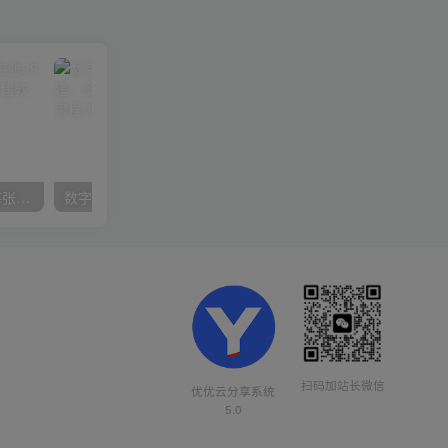
在小红书引流私域卖壁纸每张29元单日最高卖出200张(0-1搭建教程)
数字人操作员，数字人直播搭建、多路开播、选品技巧，0-1开播流程
扫码加站长微信
优优云分享系统
5.0