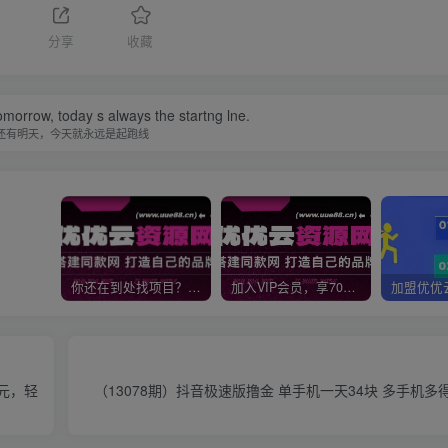
分享
收藏
omorrow, today s always the startng lne.
还有明天，今天就永远是起跑线
你还在到处找项目？还在当韭菜？我靠网创资源站一个月收入5万+，曾经我也是个失败者。
加入VIP会员，享70%的推广提成，免费学习多种网上创业课程，菜鸟秒变大神！
元，轻
（13078期）抖音极速版撸金 单手机一天34块 多手机多