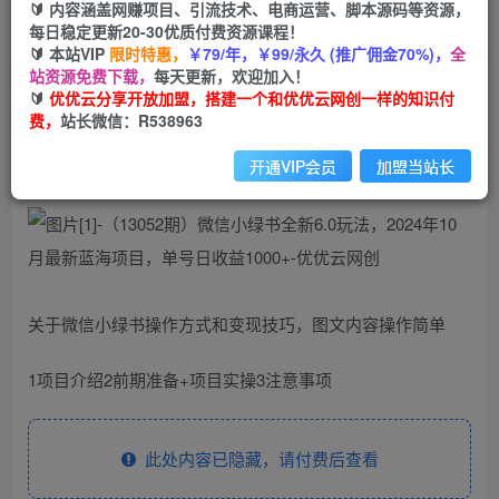
99
云币
云币
🔰 内容涵盖网赚项目、引流技术、电商运营、脚本源码等资源，
每日稳定更新20-30优质付费资源课程！
免费
会员
🔰 本站VIP
限时特惠，
￥79/年，￥99/永久 (推广佣金70%)，
全
站资源免费下载，
每天更新，欢迎加入！
立即购买
🔰
优优云分享开放加盟，搭建一个和优优云网创一样的知识付
费，
站长微信：R538963
您当前未登录！建议登陆后购买，可保存购买订单
开通VIP会员
加盟当站长
关于微信小绿书操作方式和变现技巧，图文内容操作简单
1项目介绍2前期准备+项目实操3注意事项
此处内容已隐藏，请付费后查看