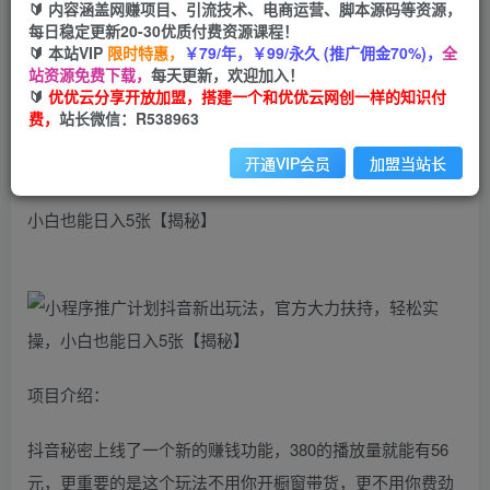
99
云币
云币
🔰 内容涵盖网赚项目、引流技术、电商运营、脚本源码等资源，
每日稳定更新20-30优质付费资源课程！
免费
会员
🔰 本站VIP
限时特惠，
￥79/年，￥99/永久 (推广佣金70%)，
全
站资源免费下载，
每天更新，欢迎加入！
立即购买
🔰
优优云分享开放加盟，搭建一个和优优云网创一样的知识付
费，
站长微信：R538963
您当前未登录！建议登陆后购买，可保存购买订单
开通VIP会员
加盟当站长
小程序推广计划抖音新出玩法，官方大力扶持，轻松实操，
小白也能日入5张【揭秘】
项目介绍：
抖音秘密上线了一个新的赚钱功能，380的播放量就能有56
元，更重要的是这个玩法不用你开橱窗带货，更不用你费劲