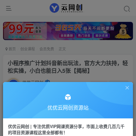
首页
创业课程
会员免费
正文
小程序推广计划抖音新出玩法，官方大力扶持，轻
松实操，小白也能日入5张【揭秘】
优优云网创
私信
关注
2年前发布
4
0
付费资源
优优云网创资源站
小程序推广计划抖音新出玩法，官方大力扶持，轻松实操，小白也能日入5张【揭秘】
此内容为付费资源，请付费后查看
优优云网创 | 专注优质VIP网课资源分享，市面上收费几百几千
9.9
限时特惠
的项目资源课程这里全部都有！