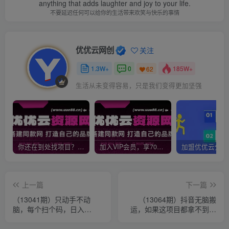
anything that adds laughter and joy to your life.
不要延迟任何可以给你的生活带来欢笑与快乐的事情
优优云网创
关注
1.3W+
0
185W+
62
生活从未变得容易，只是我们变得更加坚强
你还在到处找项目？还在当韭菜？我靠网创资源站一个月收入5万+，曾经我也是个失败者。
加入VIP会员，享70%的推广提成，免费学习多种网上创业课程，菜鸟秒变大神！
上一篇
下一篇
（13041期）只动手不动
（13064期）抖音无脑搬
脑，每个扫个码，日入
运，如果这项目都拿不到结
1000+
果，你可以退网了