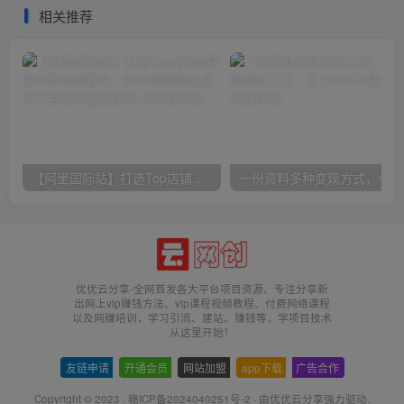
相关推荐
【阿里国际站】打造Top店铺&获得优质询盘客户，​95%的国际站讲师不会说的运营技巧
一份
优优云分享-全网首发各大平台项目资源、专注分享新
出网上vip赚钱方法、vip课程视频教程、付费网络课程
以及网赚培训，学习引流、建站、赚钱等，学项目技术
从这里开始！
友链申请
-
开通会员
-
网站加盟
-
app下载
-
广告合作
Copyright © 2023 ·
赣ICP备2024040251号-2
· 由
优优云分享
强力驱动.