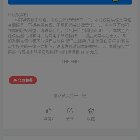
©
版权声明
1、本内容转载于网络，版权归原作者所有！ 2、本站仅提供信息存储
空间服务，不拥有所有权，不承担相关法律责任。 3、本内容若侵犯
到你的版权利益，请联系我们，会尽快给予删除处理！ 4、本站全资
源仅供测试和学习，请勿用于非法操作，一切后果与本站无关。 5、
如遇到充值付费环节课程或软件 请马上删除退出 涉及自身权益/利益
需要投资的一律不要相信，访客发现请向客服举报。 6、本教程仅供
揭秘 请勿用于非法违规操作 否则和作者 官网 无关
THE END
会员免费
喜欢就支持一下吧
点赞
0
分享
收藏