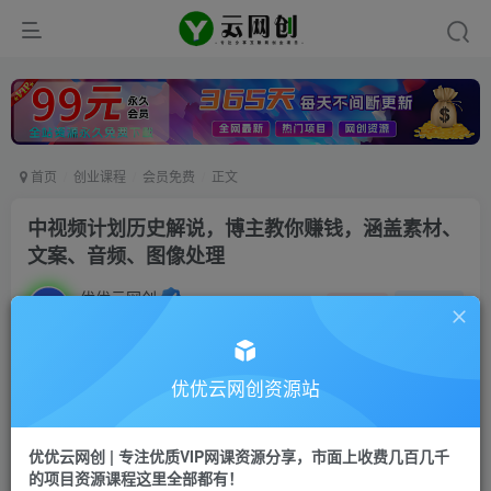
首页
创业课程
会员免费
正文
中视频计划历史解说，博主教你赚钱，涵盖素材、
文案、音频、图像处理
优优云网创
私信
关注
2年前发布
10
0
付费资源
优优云网创资源站
中视频计划历史解说，博主教你赚钱，涵盖素材、文案、音频、图像处理
此内容为付费资源，请付费后查看
优优云网创 | 专注优质VIP网课资源分享，市面上收费几百几千
9.9
限时特惠
的项目资源课程这里全部都有！