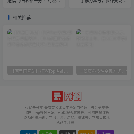
送福 每日轻松十分钟 月赚米
手暴力起号，多种变现方
1W+ 抓紧冲！退休金主最爱
式，新手小白秒上手，单月
变现几…
相关推荐
【阿里国际站】打造Top店铺&获得优质询盘客户，​95%的国际站讲师不会说的运营技巧
一份
优优云分享-全网首发各大平台项目资源、专注分享新
出网上vip赚钱方法、vip课程视频教程、付费网络课程
以及网赚培训，学习引流、建站、赚钱等，学项目技术
从这里开始！
友链申请
-
开通会员
-
网站加盟
-
app下载
-
广告合作