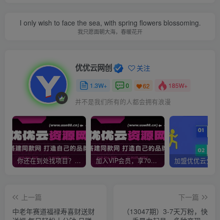
I only wish to face the sea, with spring flowers blossoming.
我只愿面朝大海，春暖花开
优优云网创
关注
1.3W+
0
185W+
62
并不是我们所有的人都会拥有浪漫
你还在到处找项目？还在当韭菜？我靠网创资源站一个月收入5万+，曾经我也是个失败者。
加入VIP会员，享70%的推广提成，免费学习多种网上创业课程，菜鸟秒变大神！
上一篇
下一篇
中老年赛道福禄寿喜财送财
（13047期）3-7天万粉，快