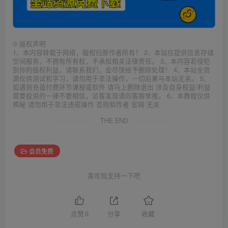
©
版权声明
1、本内容转载于网络，版权归原作者所有！ 2、本站仅提供信息存储
空间服务，不拥有所有权，不承担相关法律责任。 3、本内容若侵犯
到你的版权利益，请联系我们，会尽快给予删除处理！ 4、本站全资
源仅供测试和学习，请勿用于非法操作，一切后果与本站无关。 5、
如遇到充值付费环节课程或软件 请马上删除退出 涉及自身权益/利益
需要投资的一律不要相信，访客发现请向客服举报。 6、本教程仅供
揭秘 请勿用于非法违规操作 否则和作者 官网 无关
THE END
会员免费
喜欢就支持一下吧
点赞
0
分享
收藏