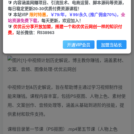
99
云币
云币
🔰 内容涵盖网赚项目、引流技术、电商运营、脚本源码等资源，
每日稳定更新20-30优质付费资源课程！
免费
会员
🔰 本站VIP
限时特惠，
￥79/年，￥99/永久 (推广佣金70%)，
全
站资源免费下载，
每天更新，欢迎加入！
立即购买
🔰
优优云分享开放加盟，搭建一个和优优云网创一样的知识付
费，
站长微信：R538963
您当前未登录！建议登陆后购买，可保存购买订单
开通VIP会员
加盟当站长
中视频计划&历史解说，旨在帮助博主通过学习视频制作技
能来赚钱。课程内容丰富，包括PS抠图、人物上色、素材使
用、文案创作、音频处理等，涵盖从基础到进阶的技能，提
供素材和软件支持。
课程目录第一节课（PS抠图）.mp4第五节课（人物上色