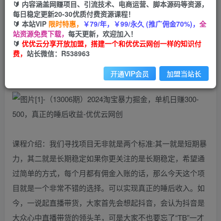
99
云币
云币
🔰 内容涵盖网赚项目、引流技术、电商运营、脚本源码等资源，
每日稳定更新20-30优质付费资源课程！
免费
会员
🔰 本站VIP
限时特惠，
￥79/年，￥99/永久 (推广佣金70%)，
全
站资源免费下载，
每天更新，欢迎加入！
立即购买
🔰
优优云分享开放加盟，搭建一个和优优云网创一样的知识付
费，
站长微信：R538963
您当前未登录！建议登陆后购买，可保存购买订单
开通VIP会员
加盟当站长
课程介绍：我们寻找项目无非就是两个标准:其一就是短期暴
力，其二就是长期稳定如果你更关注的是长期稳定，希望通
过简单的方式，每个月都有佣金入账的话，那么今天这个项
目就是一个非常不错的选择。可以实现真正的睡后收入。如
今，一说起直播带货，大家首先会想起抖音，会认为抖音是
大众心中直播带货的领头羊，可是大家不也要忘了“TB”一才