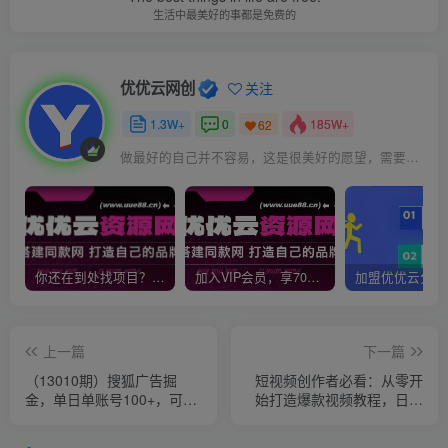
生活中最美好的事都是免费的
优优云网创
关注
1.3W+
0
185W+
62
做最好的自己并不容易，这是很美好的愿望，需要耐心、坚持和毅力
你还在到处找项目？还在当韭菜？我靠网创资源站一个月收入5万+，曾经我也是个失败者。
加入VIP会员，享70%的推广提成，免费学习多种网上创业课程，菜鸟秒变大神！
上一篇
下一篇
（13010期）搜狐广告掘
短视频创作者必看：从零开
金，单日单账号100+，可无
始打造爆款视频教程，日收
限放大
益300+橱窗盈利秘诀