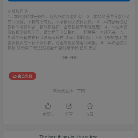
©
版权声明
1、本内容转载于网络，版权归原作者所有！ 2、本站仅提供信息存储
空间服务，不拥有所有权，不承担相关法律责任。 3、本内容若侵犯
到你的版权利益，请联系我们，会尽快给予删除处理！ 4、本站全资
源仅供测试和学习，请勿用于非法操作，一切后果与本站无关。 5、
如遇到充值付费环节课程或软件 请马上删除退出 涉及自身权益/利益
需要投资的一律不要相信，访客发现请向客服举报。 6、本教程仅供
揭秘 请勿用于非法违规操作 否则和作者 官网 无关
THE END
会员免费
喜欢就支持一下吧
点赞
0
分享
收藏
The best things in life are free.