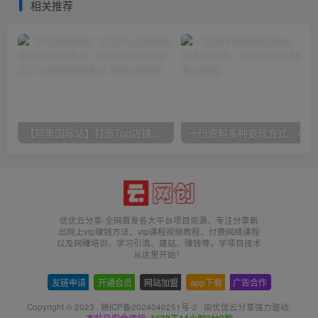
相关推荐
【阿里国际站】打造Top店铺&获得优质询盘客户，​95%的国际站讲师不会说的运营技巧
一份
优优云分享-全网首发各大平台项目资源、专注分享新
出网上vip赚钱方法、vip课程视频教程、付费网络课程
以及网赚培训，学习引流、建站、赚钱等，学项目技术
从这里开始！
友链申请
-
开通会员
-
网站加盟
-
app下载
-
广告合作
Copyright © 2023 ·
赣ICP备2024040251号-2
· 由
优优云分享
强力驱动.