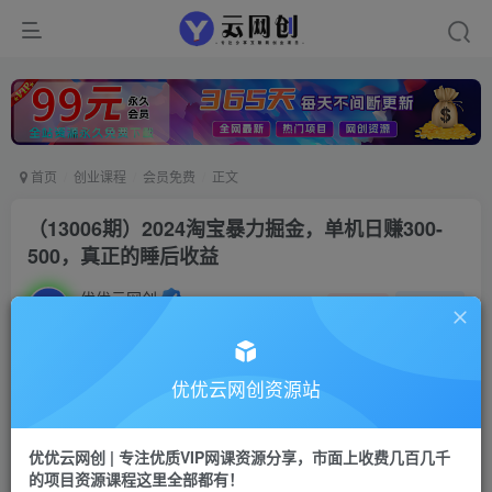
首页
创业课程
会员免费
正文
（13006期）2024淘宝暴力掘金，单机日赚300-
500，真正的睡后收益
优优云网创
私信
关注
2年前发布
14
0
付费资源
优优云网创资源站
（13006期）2024淘宝暴力掘金，单机日赚300-500，真正的睡后收益
此内容为付费资源，请付费后查看
优优云网创 | 专注优质VIP网课资源分享，市面上收费几百几千
9.9
限时特惠
的项目资源课程这里全部都有！