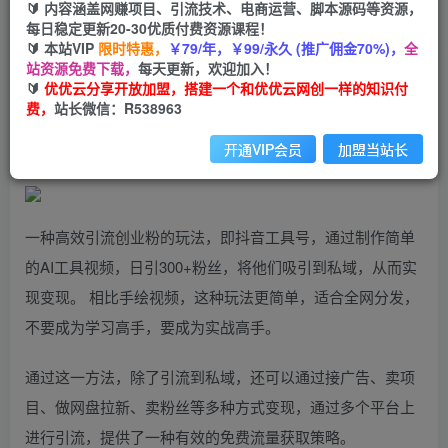
99
云币
云币
🔰 内容涵盖网赚项目、引流技术、电商运营、脚本源码等资源，
每日稳定更新20-30优质付费资源课程！
免费
会员
🔰 本站VIP
限时特惠，
￥79/年，￥99/永久 (推广佣金70%)，
全
站资源免费下载，
每天更新，欢迎加入！
立即购买
🔰
优优云分享开放加盟，搭建一个和优优云网创一样的知识付
费，
站长微信：R538963
您当前未登录！建议登陆后购买，可保存购买订单
开通VIP会员
加盟当站长
一种高效引流创业粉的玩法，即抖音工具号，通过制作简单
的AI工具视频，日引300+粉丝，将他们吸引到私域，从而实
现变现。 相比手绘视频，这种玩法更简单，适合全网分发，
不要成为学习高手，要成为实战高手。
通过这一方法，除了引流到私域，还可以通过接广告、卖项
目、做网盘拉新、卖粉丝等多种方式变现，通过多个平台上
进行引流，提供了一种有效的免费流量获取策略。