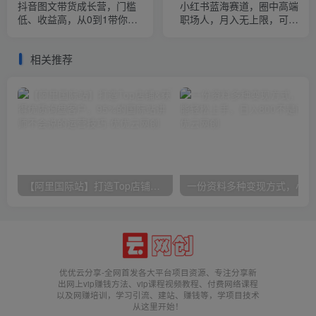
抖音图文带货成长营，门槛
小红书蓝海赛道，圈中高端
低、收益高，从0到1带你学
职场人，月入无上限，可矩
全流程
阵，内含私域实操教程!
相关推荐
【阿里国际站】打造Top店铺&获得优质询盘客户，​95%的国际站讲师不会说的运营技巧
一份
优优云分享-全网首发各大平台项目资源、专注分享新
出网上vip赚钱方法、vip课程视频教程、付费网络课程
以及网赚培训，学习引流、建站、赚钱等，学项目技术
从这里开始！