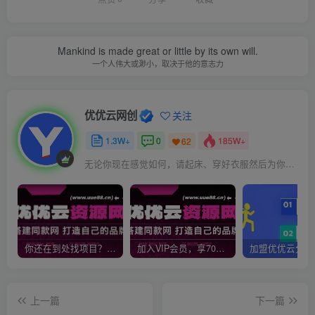
Mankind is made great or little by its own will.
一个人伟大或渺小，取决于他的意志力
优优云网创
关注
1.3W+
0
185W+
62
无论你现在感觉如何，请起床、穿好衣服然后为你的梦想而奋斗
你还在到处找项目？还在当韭菜？我靠网创资源站一个月收入5万+，曾经我也是个失败者。
加入VIP会员，享70%的推广提成，免费学习多种网上创业课程，菜鸟秒变大神！
上一篇
下一篇