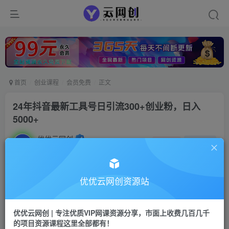
首页
创业课程
会员免费
正文
24年抖音最新工具号日引流300+创业粉，日入
5000+
优优云网创
私信
关注
2年前发布
10
0
付费资源
优优云网创资源站
24年抖音最新工具号日引流300+创业粉，日入5000+
此内容为付费资源，请付费后查看
优优云网创 | 专注优质VIP网课资源分享，市面上收费几百几千
9.9
限时特惠
的项目资源课程这里全部都有！