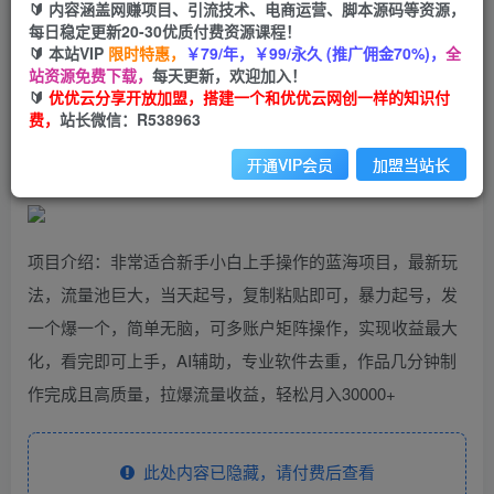
99
云币
云币
🔰 内容涵盖网赚项目、引流技术、电商运营、脚本源码等资源，
每日稳定更新20-30优质付费资源课程！
免费
会员
🔰 本站VIP
限时特惠，
￥79/年，￥99/永久 (推广佣金70%)，
全
站资源免费下载，
每天更新，欢迎加入！
立即购买
🔰
优优云分享开放加盟，搭建一个和优优云网创一样的知识付
费，
站长微信：R538963
您当前未登录！建议登陆后购买，可保存购买订单
开通VIP会员
加盟当站长
项目介绍：非常适合新手小白上手操作的蓝海项目，最新玩
法，流量池巨大，当天起号，复制粘贴即可，暴力起号，发
一个爆一个，简单无脑，可多账户矩阵操作，实现收益最大
化，看完即可上手，AI辅助，专业软件去重，作品几分钟制
作完成且高质量，拉爆流量收益，轻松月入30000+
此处内容已隐藏，请付费后查看