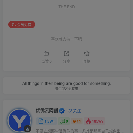
THE END
会员免费
喜欢就支持一下吧
点赞
0
分享
收藏
All things in their being are good for something.
天生我才必有用
优优云网创
关注
1.3W+
0
185W+
62
不要去想那些阻碍你的事，尤其是那些自己想象出来的事