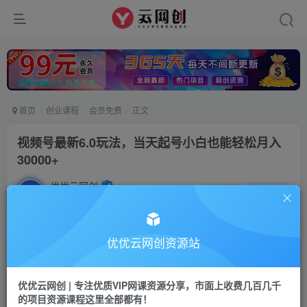
首页
创业课程
会员免费
正文
视频号最新6.0玩法，当天起号小白也能轻松月入
30000+
优优云网创
私信
关注
2年前发布
13
0
付费资源
优优云网创资源站
视频号最新6.0玩法，当天起号小白也能轻松月入30000+
此内容为付费资源，请付费后查看
优优云网创 | 专注优质VIP网课资源分享，市面上收费几百几千
9.9
限时特惠
的项目资源课程这里全部都有！