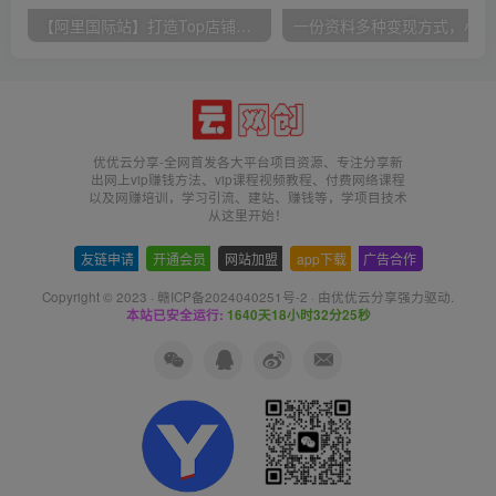
【阿里国际站】打造Top店铺&获得优质询盘客户，​95%的国际站讲师不会说的运营技巧
一份
优优云分享-全网首发各大平台项目资源、专注分享新
出网上vip赚钱方法、vip课程视频教程、付费网络课程
以及网赚培训，学习引流、建站、赚钱等，学项目技术
从这里开始！
友链申请
-
开通会员
-
网站加盟
-
app下载
-
广告合作
Copyright © 2023 ·
赣ICP备2024040251号-2
· 由
优优云分享
强力驱动.
本站已安全运行:
1640天18小时32分25秒