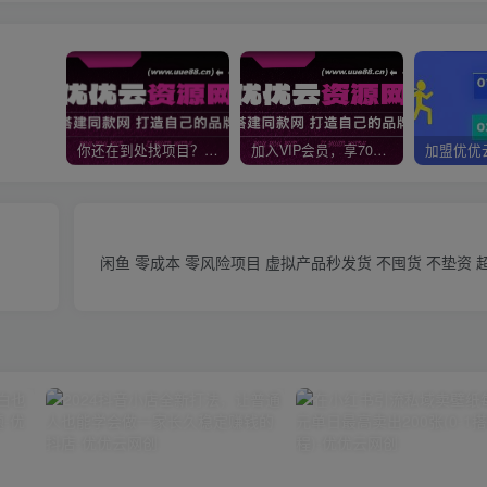
你还在到处找项目？还在当韭菜？我靠网创资源站一个月收入5万+，曾经我也是个失败者。
加入VIP会员，享70%的推广提成，免费学习多种网上创业课程，菜鸟秒变大神！