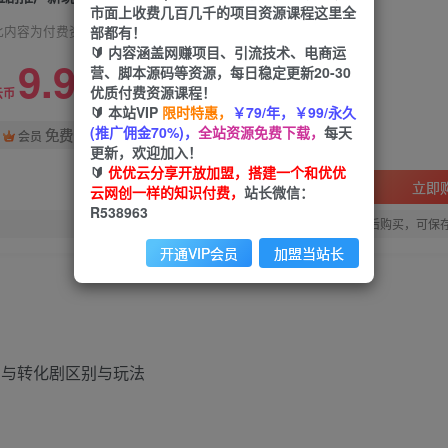
市面上收费几百几千的项目资源课程这里全
部都有！
此内容为付费资源，请付费后查看
🔰 内容涵盖网赚项目、引流技术、电商运
9.9
营、脚本源码等资源，每日稳定更新20-30
限时特惠
优质付费资源课程！
99
云币
云币
🔰 本站VIP
限时特惠，
￥79/年，￥99/永久
(推广佣金70%)，
全站资源免费下载，
每天
免费
会员
更新，欢迎加入！
🔰
优优云分享开放加盟，搭建一个和优优
立即
云网创一样的知识付费，
站长微信：
R538963
您当前未登录！建议登陆后购买，可保
开通VIP会员
加盟当站长