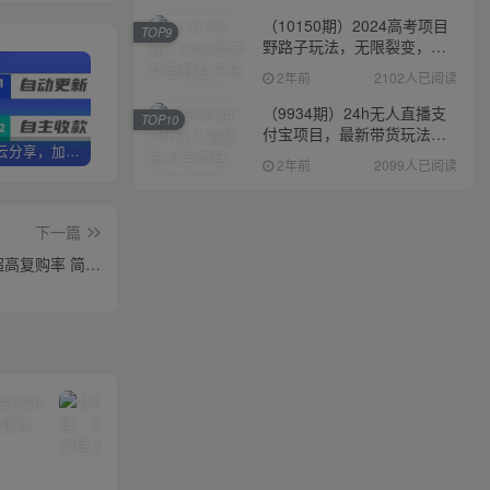
（10150期）2024高考项目
TOP9
野路子玩法，无限裂变，最
高一天1W＋！
2年前
2102人已阅读
（9934期）24h无人直播支
TOP10
付宝项目，最新带货玩法，
加盟优优云分享，加盟搭建同款知识付费资源网站，实现长期稳定被动收入~
卖项目两年半变现150W+ 学员反馈好评如潮，长期稳定变现，可以一直干到老！
优优云分享【VIP会员专属交流群】
纯躺赚实测日入500+
2年前
2099人已阅读
下一篇
闲鱼 零成本 零风险项目 虚拟产品秒发货 不囤货 不垫资 超高复购率 简…