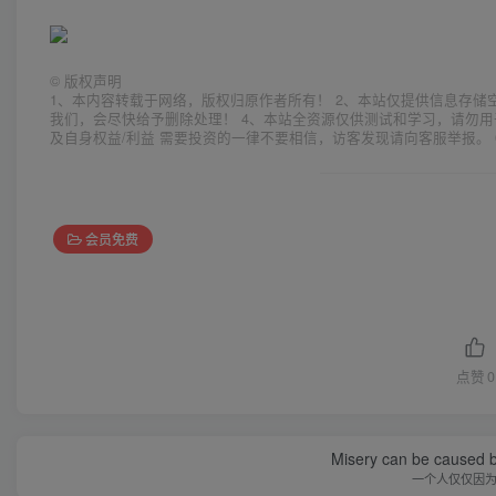
©
版权声明
1、本内容转载于网络，版权归原作者所有！ 2、本站仅提供信息存储
我们，会尽快给予删除处理！ 4、本站全资源仅供测试和学习，请勿用
及自身权益/利益 需要投资的一律不要相信，访客发现请向客服举报。 
会员免费
点赞
0
Misery can be caused b
一个人仅仅因