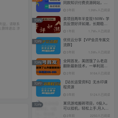
同款知识付费资源网站，实
现长期稳定被动收入~
3年前
1.9W+人已阅读
卖项目两年半变现150W+ 学
TOP4
员反馈好评如潮，长期稳定
利益，请联系
变现，可以一直干到老！
上删除退出 涉
1年前
1.7W+人已阅读
优优云分享【VIP会员专属交
TOP5
流群】
3年前
1.5W+人已阅读
全网首发，美团饿了么老店
TOP6
翻新最新技术，一单利润
300-600
2年前
9164人已阅读
【站长运营资料】无水印课
TOP7
程资源
3年前
5124人已阅读
某讯游戏搬砖项目，0投入，
TOP8
可以挂机，轻松上手,月入
3000+上不封顶
2年前
2250人已阅读