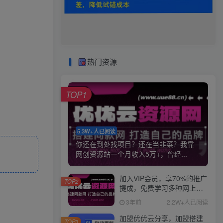
热门资源
TOP1
5.3W+人已阅读
你还在到处找项目？还在当韭菜？我靠
网创资源站一个月收入5万+，曾经...
加入VIP会员，享70%的推广
TOP2
提成，免费学习多种网上创
业课程，菜鸟秒变大神！
3年前
2.2W+人已阅读
加盟优优云分享，加盟搭建
TOP3