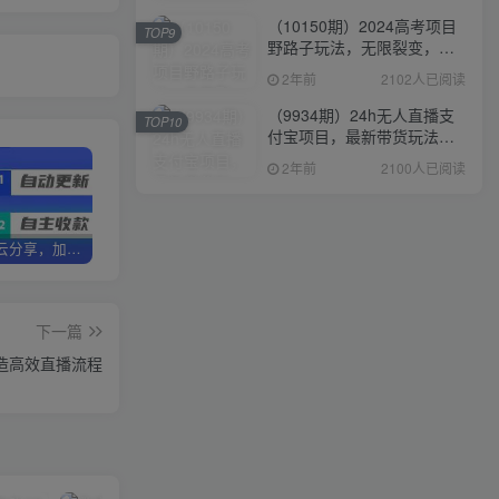
（10150期）2024高考项目
TOP9
野路子玩法，无限裂变，最
高一天1W＋！
2年前
2102人已阅读
（9934期）24h无人直播支
TOP10
付宝项目，最新带货玩法，
纯躺赚实测日入500+
2年前
2100人已阅读
加盟优优云分享，加盟搭建同款知识付费资源网站，实现长期稳定被动收入~
卖项目两年半变现150W+ 学员反馈好评如潮，长期稳定变现，可以一直干到老！
优优云分享【VIP会员专属交流群】
下一篇
造高效直播流程