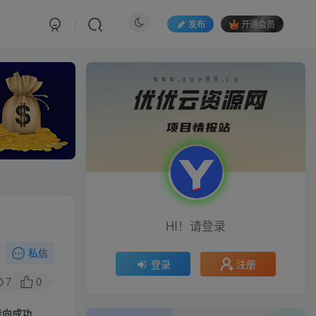
发布
开通会员
HI！请登录
私信
注册
登录
7
0
（12492期）全面剖析富人心法与商业实战，从思维到行动，一步步带你走向成功之路