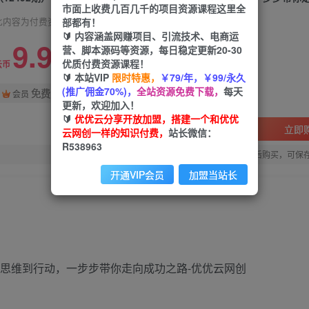
市面上收费几百几千的项目资源课程这里全
部都有！
此内容为付费资源，请付费后查看
🔰 内容涵盖网赚项目、引流技术、电商运
9.9
营、脚本源码等资源，每日稳定更新20-30
限时特惠
优质付费资源课程！
99
云币
云币
🔰 本站VIP
限时特惠，
￥79/年，￥99/永久
(推广佣金70%)，
全站资源免费下载，
每天
免费
会员
更新，欢迎加入！
🔰
优优云分享开放加盟，搭建一个和优优
立即
云网创一样的知识付费，
站长微信：
R538963
您当前未登录！建议登陆后购买，可保
开通VIP会员
加盟当站长