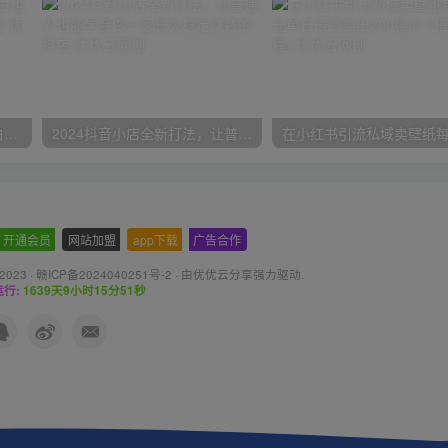
一份资料多种变现方式，小白也能轻松上手，日入800不是问题
2024抖音小店全新打法，让普通人也能学会做一家长久稳定赚钱的抖店
开通会员
-
网站加盟
-
app下载
-
广告合作
 2023 ·
赣ICP备2024040251号-2
· 由
优优云分享
强力驱动.
行:
1639天9小时15分51秒