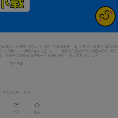
空间服务，不拥有所有权，不承担相关法律责任。 3、本内容若侵犯到你的版权
于非法操作，一切后果与本站无关。 5、如遇到充值付费环节课程或软件 请马
6、本教程仅供揭秘 请勿用于非法违规操作 否则和作者 官网 无关
THE END
喜欢就支持一下吧
分享
收藏