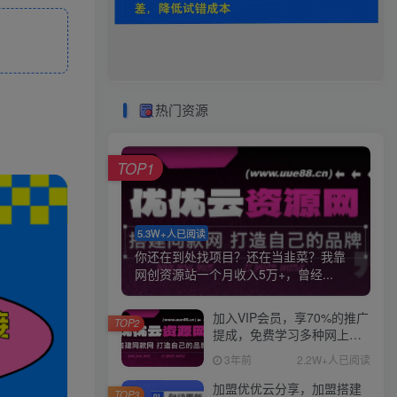
热门资源
TOP1
5.3W+人已阅读
你还在到处找项目？还在当韭菜？我靠
网创资源站一个月收入5万+，曾经...
加入VIP会员，享70%的推广
TOP2
提成，免费学习多种网上创
业课程，菜鸟秒变大神！
3年前
2.2W+人已阅读
加盟优优云分享，加盟搭建
TOP3