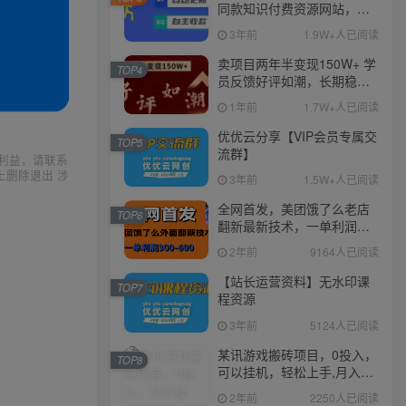
同款知识付费资源网站，实
现长期稳定被动收入~
3年前
1.9W+人已阅读
卖项目两年半变现150W+ 学
TOP4
员反馈好评如潮，长期稳定
变现，可以一直干到老！
1年前
1.7W+人已阅读
优优云分享【VIP会员专属交
TOP5
流群】
利益，请联系
上删除退出 涉
3年前
1.5W+人已阅读
全网首发，美团饿了么老店
TOP6
翻新最新技术，一单利润
300-600
2年前
9164人已阅读
【站长运营资料】无水印课
TOP7
程资源
3年前
5124人已阅读
某讯游戏搬砖项目，0投入，
TOP8
可以挂机，轻松上手,月入
3000+上不封顶
2年前
2250人已阅读