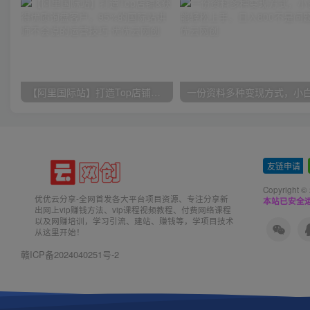
【阿里国际站】打造Top店铺&获得优质询盘客户，​95%的国际站讲师不会说的运营技巧
友链申请
-
Copyright ©
优优云分享-全网首发各大平台项目资源、专注分享新
本站已安全运
出网上vip赚钱方法、vip课程视频教程、付费网络课程
以及网赚培训，学习引流、建站、赚钱等，学项目技术
从这里开始！
赣ICP备2024040251号-2