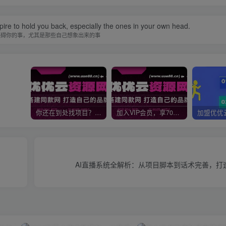
spire to hold you back, especially the ones in your own head.
阻碍你的事，尤其是那些自己想象出来的事
你还在到处找项目？还在当韭菜？我靠网创资源站一个月收入5万+，曾经我也是个失败者。
加入VIP会员，享70%的推广提成，免费学习多种网上创业课程，菜鸟秒变大神！
AI直播系统全解析：从项目脚本到话术完善，打