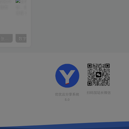
在小红书引流私域卖壁纸每张29元单日最高卖出200张(0-1搭建教程)
数字人操作员，数字人直播搭建、多路开播、选品技巧，0-1开播流程
扫码加站长微信
优优云分享系统
5.0